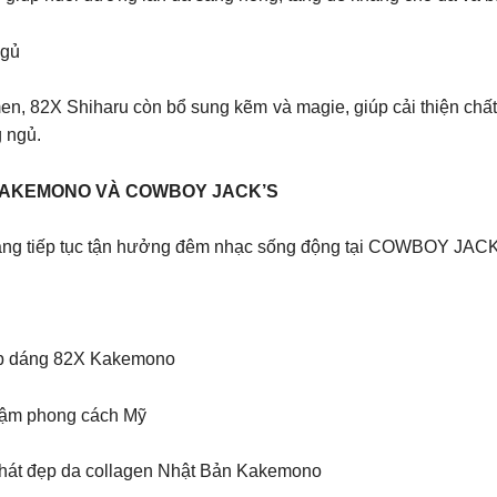
ngủ
 men, 82X Shiharu còn bổ sung kẽm và magie, giúp cải thiện ch
 ngủ.
KAKEMONO VÀ COWBOY JACK’S
 Nàng tiếp tục tận hưởng đêm nhạc sống động tại COWBOY JA
đẹp dáng 82X Kakemono
đậm phong cách Mỹ
khát đẹp da collagen Nhật Bản Kakemono