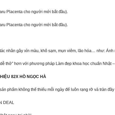
aru Placenta cho người mới bắt đầu).
aru Placenta cho người mới bắt đầu).
ều tác nhân gây xỉn màu, khô sạm, mụn viêm, lão hóa… như: Ánh
“dễ thở” hơn với phương pháp Làm đẹp khoa học chuẩn Nhật – T
HIỆU 82X HỒ NGỌC HÀ
 sản phẩm không thể thiếu mỗi ngày để luôn rạng rỡ và tràn đầy
ĂN DEAL