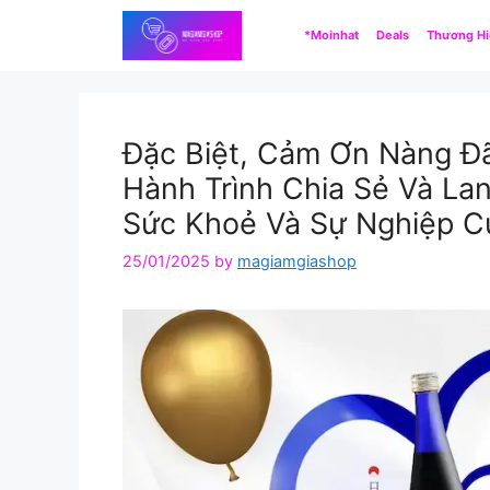
Skip
*Moinhat
Deals
Thương H
to
content
Đặc Biệt, Cảm Ơn Nàng Đ
Hành Trình Chia Sẻ Và La
Sức Khoẻ Và Sự Nghiệp Củ
25/01/2025
by
magiamgiashop