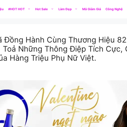
iệu
#HOT HOT
Hot Sale
Làm Đẹp
Mã Giảm Giá
Công Nghệ
ã Đồng Hành Cùng Thương Hiệu 82
n Toả Những Thông Điệp Tích Cực, 
a Hàng Triệu Phụ Nữ Việt.