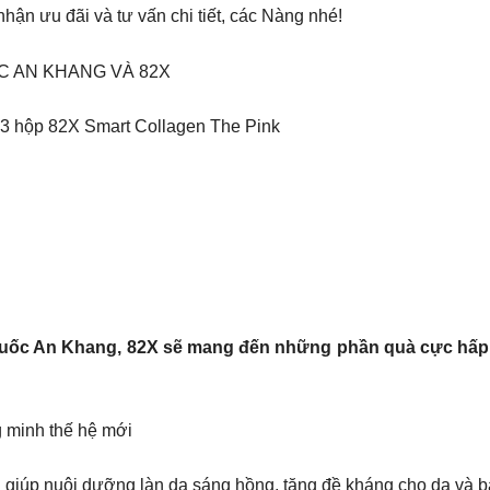
ận ưu đãi và tư vấn chi tiết, các Nàng nhé!
C AN KHANG VÀ 82X
a 3 hộp 82X Smart Collagen The Pink
huốc An Khang, 82X sẽ mang đến những phần quà cực hấp 
 minh thế hệ mới
iúp nuôi dưỡng làn da sáng hồng, tăng đề kháng cho da và bảo