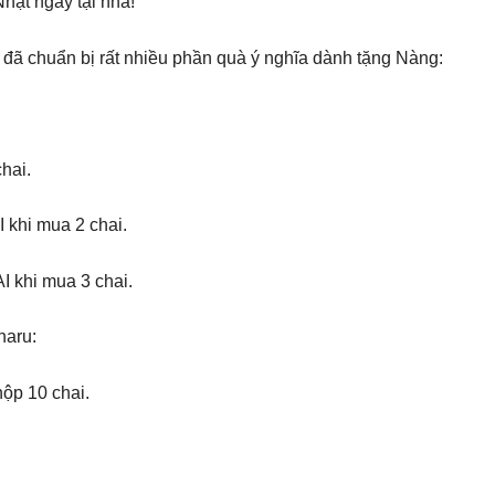
hật ngay tại nhà!
 đã chuẩn bị rất nhiều phần quà ý nghĩa dành tặng Nàng:
hai.
khi mua 2 chai.
 khi mua 3 chai.
haru:
ộp 10 chai.