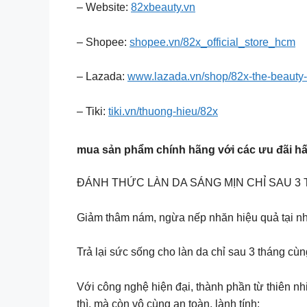
– Website:
82xbeauty.vn
– Shopee:
shopee.vn/82x_official_store_hcm
– Lazada:
www.lazada.vn/shop/82x-the-beauty
– Tiki:
tiki.vn/thuong-hieu/82x
mua sản phẩm chính hãng với các ưu đãi hấp
ĐÁNH THỨC LÀN DA SÁNG MỊN CHỈ SAU 3
Giảm thâm nám, ngừa nếp nhăn hiệu quả tại nh
Trả lại sức sống cho làn da chỉ sau 3 tháng cùng
Với công nghệ hiện đại, thành phần từ thiên n
thì, mà còn vô cùng an toàn, lành tính: