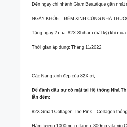
Đến ngay chi nhánh Glam Beautique gần nhất nh
NGÀY KHỎE – ĐÊM XINH CÙNG NHÀ THUỐ
Tặng ngay 2 chai 82X Shiharu (bất kỳ) khi mu
Thời gian áp dụng: Tháng 11/2022.
Các Nàng xinh đẹp của 82X ơi,
Để đánh dấu sự có mặt tại Hệ thống Nhà T
lẫn đêm:
82X Smart Collagen The Pink – Collagen thông
Hàm lượng 1000mg collagen, 300mg vitamin C g