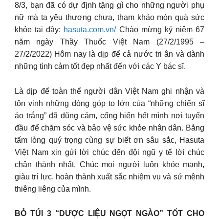
8/3, bạn đã có dự định tặng gì cho những người phụ
nữ mà ta yêu thương chưa, tham khảo món quà sức
khỏe tại đây:
hasuta.com.vn/
Chào mừng kỷ niệm 67
năm ngày Thầy Thuốc Việt Nam (27/2/1995 –
27/2/2022) Hôm nay là dịp để cả nước tri ân và dành
những tình cảm tốt đẹp nhất đến với các Y bác sĩ.
Là dịp để toàn thể người dân Việt Nam ghi nhận và
tôn vinh những đóng góp to lớn của “những chiến sĩ
áo trắng” đã dũng cảm, cống hiến hết mình nơi tuyến
đầu để chăm sóc và bảo vệ sức khỏe nhân dân. Bằng
tấm lòng quý trọng cùng sự biết ơn sâu sắc, Hasuta
Việt Nam xin gửi lời chúc đến đội ngũ y tế lời chúc
chân thành nhất. Chúc mọi người luôn khỏe mạnh,
giàu trí lực, hoàn thành xuất sắc nhiệm vụ và sứ mệnh
thiêng liêng của mình.
BỎ TÚI 3 “DƯỢC LIỆU NGỌT NGÀO” TỐT CHO