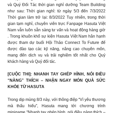
và Quý Đối Tác thời gian nghỉ dưỡng Team Building
như sau: Thời gian nghỉ: từ ngày 5/3 đến 7/3/2022
Thời gian làm trở lại: 8/3/2022 Tuy nhiên, trong thời
gian tạm nghỉ, chuyên viên trực Fanpage Hasuta Việt
Nam vẫn luôn sẵn sàng tư vấn và hoạt động hàng giờ
. Trong khuôn khổ sự kiện Hasuta Việt Nam hân hạnh
được tham dự buổi Hội Thảo Connect To Future để
được đào tạo các kỹ năng, nâng cao chuyên môn,
mang đến dịch vụ và trải nghiệm tốt nhất cho Quý
khách hàng và Quý đối tác.
[CUỘC THI]: NHANH TAY GHÉP HÌNH, NÓI ĐIỀU
“NÀNG” THÍCH – NHẬN NGAY MÓN QUÀ SỨC
KHỎE TỪ HASUTA
Trong dịp mùng 8/3 này, với thông điệp “Vì yêu thương
mà thấu hiểu”, Hasuta mang tới chương trình
minigame “Nhanh tay ghép hình, nói điều nàng thích –