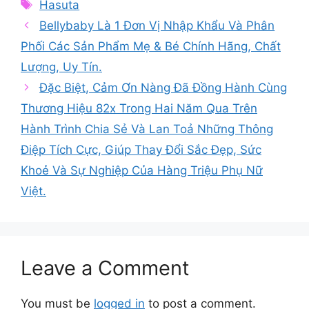
Tags
Hasuta
Bellybaby Là 1 Đơn Vị Nhập Khẩu Và Phân
Phối Các Sản Phẩm Mẹ & Bé Chính Hãng, Chất
Lượng, Uy Tín.
Đặc Biệt, Cảm Ơn Nàng Đã Đồng Hành Cùng
Thương Hiệu 82x Trong Hai Năm Qua Trên
Hành Trình Chia Sẻ Và Lan Toả Những Thông
Điệp Tích Cực, Giúp Thay Đổi Sắc Đẹp, Sức
Khoẻ Và Sự Nghiệp Của Hàng Triệu Phụ Nữ
Việt.
Leave a Comment
You must be
logged in
to post a comment.