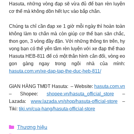
Hasuta, những vòng đạp sẽ vừa đủ để bạn rèn luyện
cơ thể mà không dồn hết lực vào bắp chân.
Chúng ta chỉ cần đạp xe 1 giờ mỗi ngày thì hoàn toàn
không làm to chân mà còn giúp cơ thể bạn săn chắc,
thon gọn, 3 vòng đầy đặn. Với những thông tin trên, hy
vọng bạn có thể yên tâm rèn luyện với xe đạp thể thao
Hasuta HEB-811 để có một thân hình cân đối, vòng eo
gọn gàng ngay trong ngôi nhà của mình:
hasuta.com.vn/xe-dap-tap-the-duc-heb-811/
GIAN HÀNG TMĐT Hasuta: – Website:
hasuta.com.vn
– Shopee:
shopee.vn/hasuta_official_store
–
Lazada:
www.lazada.vn/shop/hasuta-official-store
–
Tiki:
tiki.vn/cua-hang/hasuta-official-store
Categories
Thương hiệu