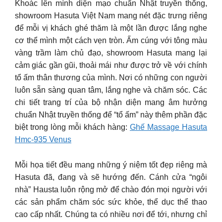
Khoác lên mình diện mạo chuẩn Nhật truyền thống,
showroom Hasuta Việt Nam mang nét đặc trưng riêng
để mỗi vị khách ghé thăm là một lần được lắng nghe
cơ thể mình một cách vẹn tròn. Ấm cúng với tông màu
vàng trầm làm chủ đạo, showroom Hasuta mang lại
cảm giác gần gũi, thoải mái như được trở về với chính
tổ ấm thân thương của mình. Nơi có những con người
luôn sẵn sàng quan tâm, lắng nghe và chăm sóc. Các
chi tiết trang trí của bộ nhận diện mang âm hưởng
chuẩn Nhật truyền thống để “tổ ấm” này thêm phần đặc
biệt trong lòng mỗi khách hàng:
Ghế Massage Hasuta
Hmc-935 Venus
Mỗi họa tiết đều mang những ý niệm tốt đẹp riêng mà
Hasuta đã, đang và sẽ hướng đến. Cánh cửa “ngôi
nhà” Hausta luôn rộng mở để chào đón mọi người với
các sản phẩm chăm sóc sức khỏe, thể dục thể thao
cao cấp nhất. Chúng ta có nhiều nơi để tới, nhưng chỉ