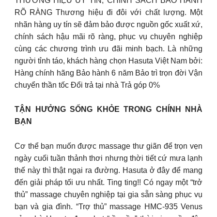
THƯƠNG HIỆU UY TÍN, CHÍNH SÁCH BẢO HÀNH
RÕ RÀNG Thương hiệu đi đôi với chất lượng. Một
nhãn hàng uy tín sẽ đảm bảo được nguồn gốc xuất xứ,
chính sách hậu mãi rõ ràng, phục vụ chuyên nghiệp
cùng các chương trình ưu đãi minh bạch. Là những
người tỉnh táo, khách hàng chọn Hasuta Việt Nam bởi:
Hàng chính hãng Bảo hành 6 năm Bảo trì trọn đời Vận
chuyển thần tốc Đổi trả tại nhà Trả góp 0%
TẬN HƯỞNG SỐNG KHỎE TRONG CHÍNH NHÀ
BẠN
Cơ thể bạn muốn được massage thư giãn để trọn vẹn
ngày cuối tuần thảnh thơi nhưng thời tiết cứ mưa lạnh
thế này thì thật ngại ra đường. Hasuta ở đây để mang
đến giải pháp tối ưu nhất. Ting ting!! Có ngay một “trở
thủ” massage chuyên nghiệp tại gia sẵn sàng phục vụ
bạn và gia đình. “Trợ thủ” massage HMC-935 Venus