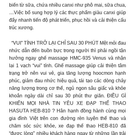
biến từ sữa, chứa nhiều canxi như phô mai, sữa chua,
…Việc bổ sung hợp lý các thực phẩm giàu canxi giúp
đẩy nhanh tiến độ phát triển, phục hồi và cải thiện cấu
trúc xương.
“VUI” TÍNH TRỞ LẠI CHỈ SAU 30 PHÚT Mệt mỏi đau
nhức dẫn đến buồn bực trong người thì phải ngồi tận
hưởng ngay ghế massage HMC-935 Venus và nhận
lại 1 vạch “vui” tính. Ghế massage giúp cải thiện tâm
trạng trở nên vui vẻ, gia tăng lượng hoocmon hạnh
phúc, giảm đau nhức hiệu quả, tái tạo các dòng chảy
năng lượng trong cơ thể, ngủ ngon sâu giấc và khỏe
khoắn ngày dài chỉ sau 30 phút thư giãn. ĐIỀU GÌ
KHIẾN MỌI NHÀ TIN YÊU XE ĐẠP THỂ THAO
HASUTA HEB-810 ? Hân hạnh đồng hành cùng mọi
gia đình Việt trên con đường rèn luyện thể thao và
chăm sóc sức khỏe, xe đạp thể thao HEB-810 đã
“được lòng” nhiều khách hàng ngay từ những lần trải