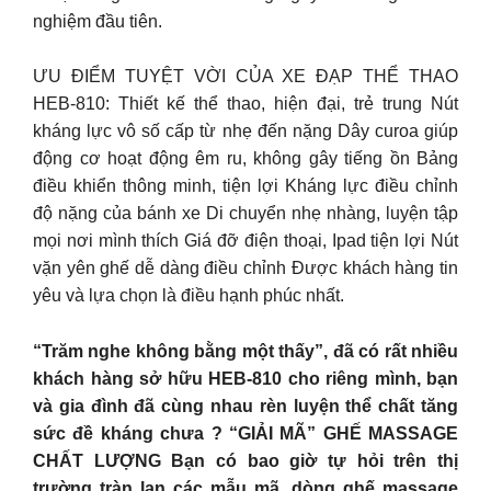
nghiệm đầu tiên.
ƯU ĐIỂM TUYỆT VỜI CỦA XE ĐẠP THỂ THAO
HEB-810: Thiết kế thể thao, hiện đại, trẻ trung Nút
kháng lực vô số cấp từ nhẹ đến nặng Dây curoa giúp
động cơ hoạt động êm ru, không gây tiếng ồn Bảng
điều khiển thông minh, tiện lợi Kháng lực điều chỉnh
độ nặng của bánh xe Di chuyển nhẹ nhàng, luyện tập
mọi nơi mình thích Giá đỡ điện thoại, Ipad tiện lợi Nút
vặn yên ghế dễ dàng điều chỉnh Được khách hàng tin
yêu và lựa chọn là điều hạnh phúc nhất.
“Trăm nghe không bằng một thấy”, đã có rất nhiều
khách hàng sở hữu HEB-810 cho riêng mình, bạn
và gia đình đã cùng nhau rèn luyện thể chất tăng
sức đề kháng chưa ? “GIẢI MÃ” GHẾ MASSAGE
CHẤT LƯỢNG Bạn có bao giờ tự hỏi trên thị
trường tràn lan các mẫu mã, dòng ghế massage