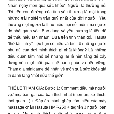
Nhận ngay món quà sức khỏe”. Người ta thường nói
“Đi trên con đường của tình yêu thương là một trong
những trải nghiệm trân quý nhất của đời người. Yêu
thương một người là thấu hiểu mọi nỗi niềm mà người
đó phải gánh vác. Bao dung và yêu thương là tiền đề
để thấu hiểu lẫn nhau”. Dựa trên tinh thần đó, Hasuta
“thử tài tinh ý”, liệu bạn có hiểu và biết rõ những người
phụ nữ của đời mình thích gì nhất không? Là những
điều quan tâm nhỏ bé nhưng lại là nền tảng để xây
dựng nên một mối quan hệ hạnh phúc và bền vững.
Tham gia minigame để nhận về món quà sức khỏe giá
trị dành tặng “một nửa thế giới”.
THỂ LỆ THAM GIA: Bước 1: Comment điều mà người
vợ/ mẹ/ bạn gái của bạn thích nhất (món ăn, sở thích,
thói quen…) + Đáp án mảnh ghép còn thiếu của máy
massage chân Hasuta HMF-250 + tag tên 3 người bạn
Ví dụ: Mẹ mình thích ngồi ghế massage + A +