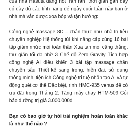
của nhà Hasuta đang hot “rần rần” thời gian gần đây
có đầy đủ các tính năng để ngày cuối tuần này bạn ở
nhà mà vẫn được xoa bóp và tận hưởng:
Công nghệ massage 8D – chân thực như nhà trị liệu
chuyên nghiệp Hệ thống túi khí nâng cấp cùng 16 bài
tập giảm nhức mỏi toàn thân Xua tan mọi căng thẳng,
thư giãn tối đa nhờ 3 Chế độ Zero Gravity Tích hợp
công nghệ AI điều khiển 3 bài tập massage chân
chuyên sâu Thiết kế sang trọng, hiện đại, sử dụng
thông minh, tiện ích Công nghệ trí tuệ nhân tạo AI và tự
động quét cơ thể Đặc biệt, rinh HMC-935 venus để có
ưu đãi trong Tháng 2: Tặng máy chạy HTM-509 Gói
bảo dưỡng trị giá 3.000.000đ
Bạn có bao giờ tự hỏi trải nghiệm hoàn toàn khác
là như thế nào ?