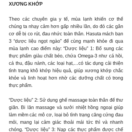
XƯƠNG KHỚP
Theo các chuyên gia y tế, mùa lạnh khiến cơ thể
chúng ta nhạy cảm hơn gấp nhiều lần, do đó các gân
cơ dễ bị co rút, đau nhức toàn thân. Hasuta mách bạn
3 “dược liệu ngọt ngào” để cùng mạnh khỏe đi qua
mùa lạnh cao điểm này: “Dược liệu” 1: Bổ sung các
thực phẩm giàu chất béo, chứa Omega-3 như cá hồi,
cá thu, đậu nành, các loại hạt,…có tác dụng cải thiện
tình trạng khô khớp hiệu quả, giúp xương khớp chắc
khỏe và linh hoạt hơn nhờ các dưỡng chất có trong
thực phẩm.
“Dược liệu” 2: Sử dụng ghế massage toàn thân để thư
giãn. Bi lăn massage và sưởi nhiệt hồng ngoại giúp
làm mềm các mô cơ, loại bỏ tình trạng căng cứng đau
mỏi, mang lại cảm giác thoải mái tức thì và nhanh
chóng. “Dược liệu” 3: Nạp các thực phẩm được chế