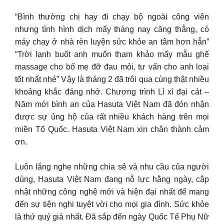
“Bình thường chị hay đi chạy bộ ngoài công viên
nhưng tình hình dịch mấy tháng nay căng thẳng, có
máy chạy ở nhà rèn luyện sức khỏe an tâm hơn hẳn”
“Trời lạnh buốt anh muốn tham khảo mấy mẫu ghế
massage cho bố mẹ đỡ đau mỏi, tư vấn cho anh loại
tốt nhất nhé” Vậy là tháng 2 đã trôi qua cùng thật nhiều
khoảng khắc đáng nhớ. Chương trình Lì xì đại cát –
Năm mới bình an của Hasuta Việt Nam đã đón nhận
được sự ủng hộ của rất nhiều khách hàng trên mọi
miền Tổ Quốc. Hasuta Việt Nam xin chân thành cảm
ơn.
Luôn lắng nghe những chia sẻ và nhu cầu của người
dùng, Hasuta Việt Nam đang nỗ lực hằng ngày, cập
nhật những công nghệ mới và hiện đại nhất để mang
đến sự tiện nghi tuyệt vời cho mọi gia đình. Sức khỏe
là thứ quý giá nhất. Đã sắp đến ngày Quốc Tế Phụ Nữ