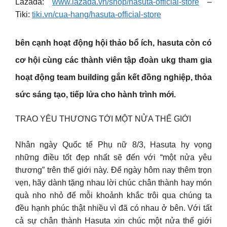
Lazada:
www.lazada.vn/shop/hasuta-official-store
–
Tiki:
tiki.vn/cua-hang/hasuta-official-store
bên cạnh hoạt động hội thảo bổ ích, hasuta còn có
cơ hội cùng các thành viên tập đoàn ukg tham gia
hoạt động team building gắn kết đồng nghiệp, thỏa
sức sáng tạo, tiếp lửa cho hành trình mới.
TRAO YÊU THƯƠNG TỚI MỘT NỬA THẾ GIỚI
Nhân ngày Quốc tế Phụ nữ 8/3, Hasuta hy vọng
những điều tốt đẹp nhất sẽ đến với “một nửa yêu
thương” trên thế giới này. Để ngày hôm nay thêm trọn
vẹn, hãy dành tặng nhau lời chúc chân thành hay món
quà nho nhỏ để mỗi khoảnh khắc trôi qua chúng ta
đều hạnh phúc thật nhiều vì đã có nhau ở bên. Với tất
cả sự chân thành Hasuta xin chúc một nửa thế giới