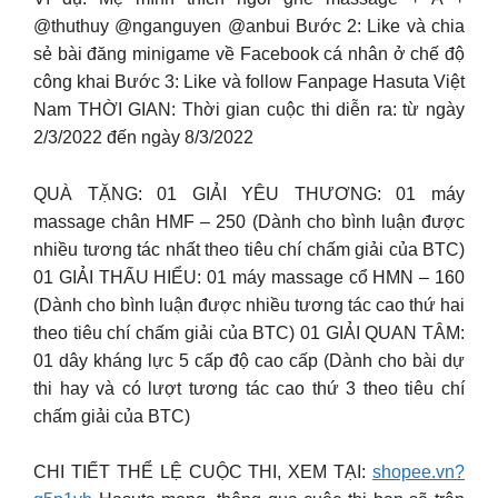
@thuthuy @nganguyen @anbui Bước 2: Like và chia
sẻ bài đăng minigame về Facebook cá nhân ở chế độ
công khai Bước 3: Like và follow Fanpage Hasuta Việt
Nam THỜI GIAN: Thời gian cuộc thi diễn ra: từ ngày
2/3/2022 đến ngày 8/3/2022
QUÀ TẶNG: 01 GIẢI YÊU THƯƠNG: 01 máy
massage chân HMF – 250 (Dành cho bình luận được
nhiều tương tác nhất theo tiêu chí chấm giải của BTC)
01 GIẢI THẤU HIỂU: 01 máy massage cổ HMN – 160
(Dành cho bình luận được nhiều tương tác cao thứ hai
theo tiêu chí chấm giải của BTC) 01 GIẢI QUAN TÂM:
01 dây kháng lực 5 cấp độ cao cấp (Dành cho bài dự
thi hay và có lượt tương tác cao thứ 3 theo tiêu chí
chấm giải của BTC)
CHI TIẾT THỂ LỆ CUỘC THI, XEM TẠI:
shopee.vn?