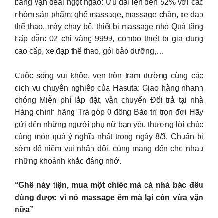
bằng vạn deal ngọt ngào: Ưu đãi lên đến 52% với các
nhóm sản phẩm: ghế massage, massage chân, xe đạp
thể thao, máy chạy bộ, thiết bị massage nhỏ Quà tặng
hấp dẫn: 02 chỉ vàng 9999, combo thiết bị gia dụng
cao cấp, xe đạp thể thao, gói bảo dưỡng,…
Cuộc sống vui khỏe, vẹn tròn trăm đường cùng các
dịch vụ chuyên nghiệp của Hasuta: Giao hàng nhanh
chóng Miễn phí lắp đặt, vận chuyển Đổi trả tại nhà
Hàng chính hãng Trả góp 0 đồng Bảo trì trọn đời Hãy
gửi đến những người phụ nữ bạn yêu thương lời chúc
cùng món quà ý nghĩa nhất trong ngày 8/3. Chuẩn bị
sớm để niềm vui nhân đôi, cùng mang đến cho nhau
những khoảnh khắc đáng nhớ.
“Ghế này tiện, mua một chiếc mà cả nhà bác đều
dùng được vì nó massage êm mà lại còn vừa vặn
nữa”