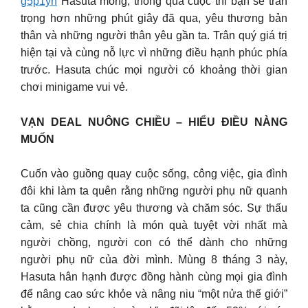
g5p1yh
Hasuta mong, thông qua cuộc thi bạn sẽ trân
trọng hơn những phút giây đã qua, yêu thương bản
thân và những người thân yêu gần ta. Trân quý giá trị
hiện tại và cùng nỗ lực vì những điều hạnh phúc phía
trước. Hasuta chúc mọi người có khoảng thời gian
chơi minigame vui vẻ.
VẠN DEAL NUÔNG CHIỀU – HIỂU ĐIỀU NÀNG
MUỐN
Cuốn vào guồng quay cuộc sống, công việc, gia đình
đôi khi làm ta quên rằng những người phụ nữ quanh
ta cũng cần được yêu thương và chăm sóc. Sự thấu
cảm, sẻ chia chính là món quà tuyệt vời nhất mà
người chồng, người con có thể dành cho những
người phụ nữ của đời mình. Mùng 8 tháng 3 này,
Hasuta hân hạnh được đồng hành cùng mọi gia đình
để nâng cao sức khỏe và nâng niu “một nửa thế giới”