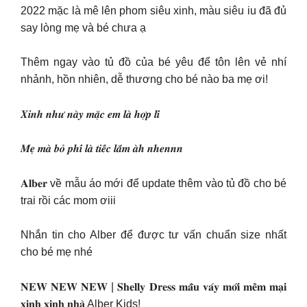
2022 mặc là mê lên phom siêu xinh, màu siêu iu đã đủ
say lòng mẹ và bé chưa ạ
Thêm ngay vào tủ đồ của bé yêu để tôn lên vẻ nhí
nhảnh, hồn nhiên, dễ thương cho bé nào ba mẹ ơi!
𝑿𝒊𝒏𝒉 𝒏𝒉𝒖̛ 𝒏𝒂̀𝒚 𝒎𝒂̣̆𝒄 𝒆𝒎 𝒍𝒂̀ 𝒉𝒐̛̣𝒑 𝒍𝒊́
𝑴𝒆̣ 𝒎𝒂̀ 𝒃𝒐̉ 𝒑𝒉𝒊́ 𝒍𝒂̀ 𝒕𝒊𝒆̂́𝒄 𝒍𝒂̆́𝒎 𝒂̀𝒉 𝒏𝒉𝒆𝒏𝒏𝒏
𝐀𝐥𝐛𝐞𝐫 về mẫu áo mới để update thêm vào tủ đồ cho bé
trai rồi các mom ơiii
Nhắn tin cho Alber để được tư vấn chuẩn size nhất
cho bé mẹ nhé
𝐍𝐄𝐖 𝐍𝐄𝐖 𝐍𝐄𝐖 | 𝐒𝐡𝐞𝐥𝐥𝐲 𝐃𝐫𝐞𝐬𝐬 𝐦𝐚̂̃𝐮 𝐯𝐚́𝐲 𝐦𝐨̛́𝐢 𝐦𝐞̂̀𝐦 𝐦𝐚̣𝐢
𝐱𝐢𝐧𝐡 𝐱𝐢𝐧𝐡 𝐧𝐡𝐚̀ Alber Kids!