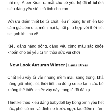
nhỉ mẹ! Alber Kids ra mắt cho bé yêu 𝐛𝐨̣̂ đ𝐨̂̀ 𝐧𝐢̉ 𝐭𝐚𝐢 𝐭𝐡𝐨̉
siêu đáng yêu siêu cá tính cho con
Với ưu điểm thiết kế từ chất liệu nỉ bông tự nhiên tạo
cảm giác êm dịu, mềm mại lại rất phù hợp với thời tiết
se lạnh khi thu về.
Kiểu dáng năng động, đáng yêu cùng màu sắc khỏe
khoắn cho bé yêu tự tin thỏa sức vui chơi
| 𝗡𝗲𝘄 𝗟𝗼𝗼𝗸 𝗔𝘂𝘁𝘂𝗺𝗻 𝗪𝗶𝗻𝘁𝗲𝗿 | 𝐋𝐮𝐧𝐚 𝐃𝐫𝐞𝐬𝐬
Chất liệu váy từ vải nhung mềm mại, sang trọng, khả
năng giữ nhiệt tốt, thời tiết thu đông se se lạnh các bé
không thể thiếu chiếc váy này trong tủ đồ đâu ạ
Thiết kế theo kiểu dáng babydoll tay bồng xinh yêu hết
nấc, phối cổ ren và đính nơ trước ngực tạo điểm nhấn