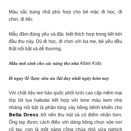
Màu sắc trang nhã phù hợp cho bé mặc đi học, đi
chơi, đi tiệc
Mẫu đầm đáng yêu và đặc biệt thích hợp trong tiết trời
đầu thu này. Dù đi học, đi chơi với ba mẹ, bé yêu đều
thật nổi bật và dễ thương.
𝑴𝒂̂̃𝒖 𝒎𝒐̛́𝒊 𝒙𝒊𝒏𝒉 𝒄𝒉𝒐 𝒄𝒂́𝒄 𝒏𝒂̀𝒏𝒈 𝒕𝒉𝒐̛ 𝒏𝒉𝒂̀ Alber Kids
𝑰𝒃 𝒏𝒈𝒂𝒚 đ𝒆̂̉ đ𝒖̛𝒐̛̣𝒄 𝒔𝒊𝒆̂𝒖 𝒖̛𝒖 đ𝒂̃𝒊 𝒅𝒖𝒚 𝒏𝒉𝒂̂́𝒕 𝒏𝒈𝒂̀𝒚 𝒉𝒐̂𝒎 𝒏𝒂𝒚
Với chất liệu ren hàn quốc phối lưới cao cấp mềm mại
lớp lót lụa habutai kết hợp với tone màu kem nhẹ
nhàng nổi bật là phần tùng váy bồng bềnh khiến cho
𝗕𝗲𝗹𝗹𝗮 𝗗𝗿𝗲𝘀𝘀 trở nên thu hút và có điểm nhấn hơn.
Ống tay được cách điệu với dáng bồng chun xòe nơi
cổ tay, con là một nàng công chúa nhỏ vừa nghịch