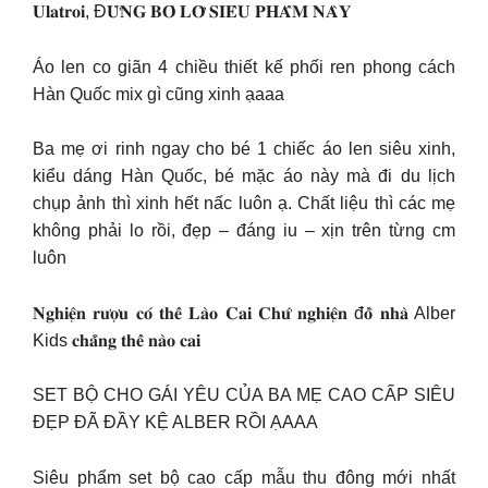
𝐔𝐥𝐚𝐭𝐫𝐨𝐢, Đ𝐔̛̀𝐍𝐆 𝐁𝐎̉ 𝐋𝐎̛̃ 𝐒𝐈𝐄̂𝐔 𝐏𝐇𝐀̂̉𝐌 𝐍𝐀̀𝐘
Áo len co giãn 4 chiều thiết kế phối ren phong cách
Hàn Quốc mix gì cũng xinh ạaaa
Ba mẹ ơi rinh ngay cho bé 1 chiếc áo len siêu xinh,
kiểu dáng Hàn Quốc, bé mặc áo này mà đi du lịch
chụp ảnh thì xinh hết nấc luôn ạ. Chất liệu thì các mẹ
không phải lo rồi, đẹp – đáng iu – xịn trên từng cm
luôn
𝐍𝐠𝐡𝐢𝐞̣̂𝐧 𝐫𝐮̛𝐨̛̣𝐮 𝐜𝐨́ 𝐭𝐡𝐞̂̉ 𝐋𝐚̀𝐨 𝐂𝐚𝐢 𝐂𝐡𝐮̛́ 𝐧𝐠𝐡𝐢𝐞̣̂𝐧 đ𝐨̂̀ 𝐧𝐡𝐚̀ Alber
Kids 𝐜𝐡𝐚̆̉𝐧𝐠 𝐭𝐡𝐞̂̉ 𝐧𝐚̀𝐨 𝐜𝐚𝐢
SET BỘ CHO GÁI YÊU CỦA BA MẸ CAO CẤP SIÊU
ĐẸP ĐÃ ĐẦY KỆ ALBER RỒI ẠAAA
Siêu phẩm set bộ cao cấp mẫu thu đông mới nhất