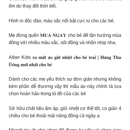
ốm do thay đổi thời tiết.
Hình in độc đáo, màu sắc nổi bật cực iu cho các bé.
Mẹ đừng quên 𝐌𝐔𝐀 𝐍𝐆𝐀𝐘 cho bé để tận hưởng mùa
đông với nhiều màu sắc, sôi động và nhộn nhịp nha.
Alber Kids 𝐫𝐚 𝐦𝐚̆́𝐭 𝐚́𝐨 𝐠𝐢𝐮̛̃ 𝐧𝐡𝐢𝐞̣̂𝐭 𝐜𝐡𝐨 𝐛𝐞́ 𝐭𝐫𝐚𝐢 | 𝐇𝐚̀𝐧𝐠 𝐓𝐡𝐮
Đ𝐨̂𝐧𝐠 𝐦𝐨̛́𝐢 𝐧𝐡𝐚̂́𝐭 𝐜𝐡𝐨 𝐛𝐞́
Dành cho các mẹ yêu thích sự đơn giản nhưng không
kém phần dễ thương vậy thì mẫu áo này chính là lựa
chọn hoàn hảo trong tủ đồ của các bé
Sở hữu chất liệu ấm áp, giữ nhiệt cơ thể tốt, co giãn 4
chiều cho bé thoải mái năng động cả ngày ạ