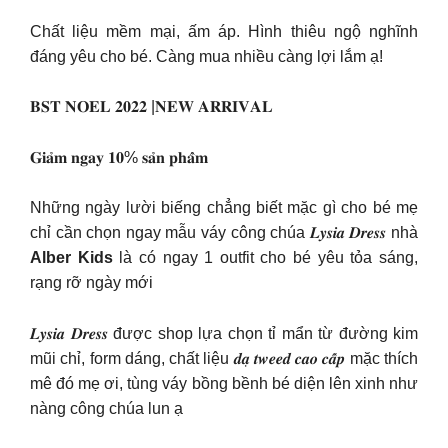
Chất liệu mềm mại, ấm áp. Hình thiêu ngộ nghĩnh
đáng yêu cho bé. Càng mua nhiều càng lợi lắm ạ!
𝐁𝐒𝐓 𝐍𝐎𝐄𝐋 𝟐𝟎𝟐𝟐 |𝐍𝐄𝐖 𝐀𝐑𝐑𝐈𝐕𝐀𝐋
𝐆𝐢𝐚̉𝐦 𝐧𝐠𝐚𝐲 𝟏𝟎% 𝐬𝐚̉𝐧 𝐩𝐡𝐚̂̉𝐦
Những ngày lười biếng chẳng biết mặc gì cho bé mẹ
chỉ cần chọn ngay mẫu váy công chúa 𝑳𝒚𝒔𝒊𝒂 𝑫𝒓𝒆𝒔𝒔 nhà
Alber Kids
là có ngay 1 outfit cho bé yêu tỏa sáng,
rạng rỡ ngày mới
𝑳𝒚𝒔𝒊𝒂 𝑫𝒓𝒆𝒔𝒔 được shop lựa chọn tỉ mẩn từ đường kim
mũi chỉ, form dáng, chất liệu 𝒅𝒂̣ 𝒕𝒘𝒆𝒆𝒅 𝒄𝒂𝒐 𝒄𝒂̂́𝒑 mặc thích
mê đó mẹ ơi, tùng váy bồng bềnh bé diện lên xinh như
nàng công chúa lun ạ