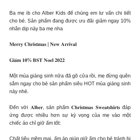
Ba mẹ ib cho Alber Kids để chúng em tư vấn chi tiết
cho bé. Sản phẩm đang được ưu đãi giảm ngay 10%
nhân dịp này ba mẹ nha
𝐌𝐞𝐫𝐫𝐲 𝐂𝐡𝐫𝐢𝐬𝐭𝐦𝐚𝐬 | 𝐍𝐞𝐰 𝐀𝐫𝐫𝐢𝐯𝐚𝐥
𝐆𝐢𝐚̉𝐦 𝟏𝟎% 𝐁𝐒𝐓 𝐍𝐨𝐞𝐥 𝟐𝟎𝟐𝟐
Một mùa giáng sinh nữa đã gõ cửa rồi, mẹ đừng quên
sắm ngay cho bé sản phẩm siêu HOT mùa giáng sinh
này nhé.
Đến với 𝐀𝐥𝐛𝐞𝐫, sản phẩm 𝐂𝐡𝐫𝐢𝐬𝐭𝐦𝐚𝐬 𝐒𝐰𝐞𝐚𝐭𝐬𝐡𝐢𝐫𝐭𝐬 đáp
ứng được nhiều hơn sự kỳ vọng của mẹ vào một
chiếc áo chỉ giữ ấm tốt:
Chất liệu mềm mại, ấm áp giúp giữ ấm cho bé tránh bị