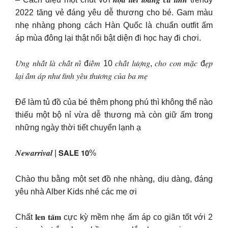
2022 tăng vẻ đáng yêu dễ thương cho bé. Gam màu
nhẹ nhàng phong cách Hàn Quốc là chuẩn outfit ấm
áp mùa đông lại thật nổi bật diện đi học hay đi chơi.
𝑈̛𝑛𝑔 𝑛ℎ𝑎̂́𝑡 𝑙𝑎̀ 𝑐ℎ𝑎̂́𝑡 𝑛𝑖̉ đ𝑖𝑒̂̉𝑚 10 𝑐ℎ𝑎̂́𝑡 𝑙𝑢̛𝑜̛̣𝑛𝑔, 𝑐ℎ𝑜 𝑐𝑜𝑛 𝑚𝑎̣̆𝑐 đ𝑒̣𝑝
𝑙𝑎̣𝑖 𝑎̂́𝑚 𝑎́𝑝 𝑛ℎ𝑢̛ 𝑡𝑖̀𝑛ℎ 𝑦𝑒̂𝑢 𝑡ℎ𝑢̛𝑜̛𝑛𝑔 𝑐𝑢̉𝑎 𝑏𝑎 𝑚𝑒̣
Để làm tủ đồ của bé thêm phong phú thì không thể nào
thiếu một bộ nỉ vừa dễ thương mà còn giữ ấm trong
những ngày thời tiết chuyển lạnh ạ
𝑵𝒆𝒘𝒂𝒓𝒓𝒊𝒗𝒂𝒍 | 𝗦𝗔𝗟𝗘 𝟭𝟬%
Chào thu bằng một set đồ nhẹ nhàng, dịu dàng, đáng
yêu nhà Alber Kids nhé các mẹ ơi
Chất 𝐥𝐞𝐧 𝐭𝐚̆𝐦 cực kỳ mềm nhẹ ấm áp co giãn tốt với 2