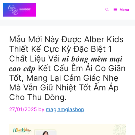
Skip
Menu
to
content
Mẫu Mới Này Được Alber Kids
Thiết Kế Cực Kỳ Đặc Biệt 1
Chất Liệu Vải 𝒏𝒊̉ 𝒃𝒐̂𝒏𝒈 𝒎𝒆̂̀𝒎 𝒎𝒂̣𝒊
𝒄𝒂𝒐 𝒄𝒂̂́𝒑 Kết Cấu Êm Ái Co Giãn
Tốt, Mang Lại Cảm Giác Nhẹ
Mà Vẫn Giữ Nhiệt Tốt Ấm Áp
Cho Thu Đông.
27/01/2025
by
magiamgiashop