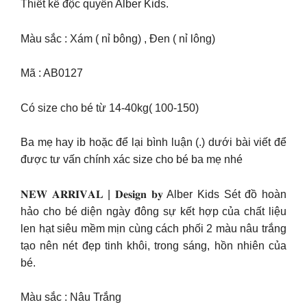
Thiết kế độc quyền Alber Kids.
Màu sắc : Xám ( nỉ bông) , Đen ( nỉ lông)
Mã : AB0127
Có size cho bé từ 14-40kg( 100-150)
Ba mẹ hay ib hoặc để lại bình luận (.) dưới bài viết để
được tư vấn chính xác size cho bé ba mẹ nhé
𝐍𝐄𝐖 𝐀𝐑𝐑𝐈𝐕𝐀𝐋 | 𝐃𝐞𝐬𝐢𝐠𝐧 𝐛𝐲 Alber Kids Sét đồ hoàn
hảo cho bé diện ngày đông sự kết hợp của chất liệu
len hạt siêu mềm mịn cùng cách phối 2 màu nâu trắng
tạo nên nét đẹp tinh khôi, trong sáng, hồn nhiên của
bé.
Màu sắc : Nâu Trắng