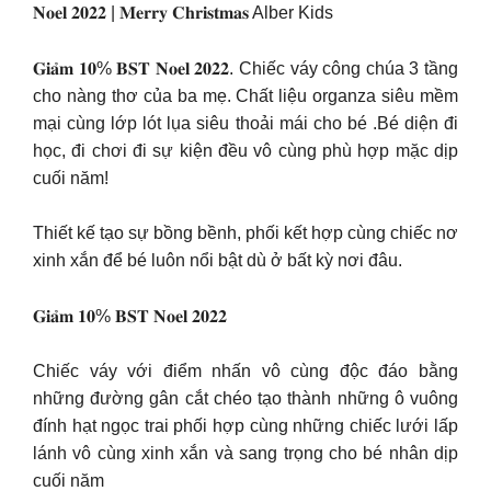
𝐍𝐨𝐞𝐥 𝟐𝟎𝟐𝟐 | 𝐌𝐞𝐫𝐫𝐲 𝐂𝐡𝐫𝐢𝐬𝐭𝐦𝐚𝐬 Alber Kids
𝐆𝐢𝐚̉𝐦 𝟏𝟎% 𝐁𝐒𝐓 𝐍𝐨𝐞𝐥 𝟐𝟎𝟐𝟐. Chiếc váy công chúa 3 tầng
cho nàng thơ của ba mẹ. Chất liệu organza siêu mềm
mại cùng lớp lót lụa siêu thoải mái cho bé .Bé diện đi
học, đi chơi đi sự kiện đều vô cùng phù hợp mặc dịp
cuối năm!
Thiết kế tạo sự bồng bềnh, phối kết hợp cùng chiếc nơ
xinh xắn để bé luôn nổi bật dù ở bất kỳ nơi đâu.
𝐆𝐢𝐚̉𝐦 𝟏𝟎% 𝐁𝐒𝐓 𝐍𝐨𝐞𝐥 𝟐𝟎𝟐𝟐
Chiếc váy với điểm nhấn vô cùng độc đáo bằng
những đường gân cắt chéo tạo thành những ô vuông
đính hạt ngọc trai phối hợp cùng những chiếc lưới lấp
lánh vô cùng xinh xắn và sang trọng cho bé nhân dịp
cuối năm