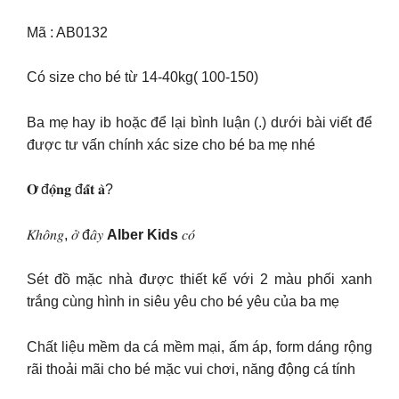
Mã : AB0132
Có size cho bé từ 14-40kg( 100-150)
Ba mẹ hay ib hoặc để lại bình luận (.) dưới bài viết để
được tư vấn chính xác size cho bé ba mẹ nhé
𝐎̛ đ𝐨̣̂𝐧𝐠 đ𝐚̂́𝐭 𝐚̀?
𝐾ℎ𝑜̂𝑛𝑔, 𝑜̛̉ đ𝑎̂𝑦
Alber Kids
𝑐𝑜́
Sét đồ mặc nhà được thiết kế với 2 màu phối xanh
trắng cùng hình in siêu yêu cho bé yêu của ba mẹ
Chất liệu mềm da cá mềm mại, ấm áp, form dáng rộng
rãi thoải mãi cho bé mặc vui chơi, năng động cá tính