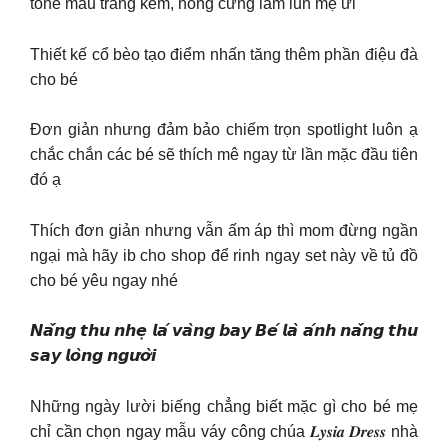
tone màu trắng kem, hồng cưng lắm lun mẹ ưi
Thiết kế cổ bèo tạo điểm nhấn tăng thêm phần điệu đà
cho bé
Đơn giản nhưng đảm bảo chiếm trọn spotlight luôn ạ
chắc chắn các bé sẽ thích mê ngay từ lần mặc đầu tiên
đó ạ
Thích đơn giản nhưng vẫn ấm áp thì mom đừng ngần
ngại mà hãy ib cho shop để rinh ngay set này về tủ đồ
cho bé yêu ngay nhé
𝙉𝙖̆́𝙣𝙜 𝙩𝙝𝙪 𝙣𝙝𝙚̣ 𝙡𝙖́ 𝙫𝙖̀𝙣𝙜 𝙗𝙖𝙮 𝘽𝙚́ 𝙡𝙖̀ 𝙖́𝙣𝙝 𝙣𝙖̆́𝙣𝙜 𝙩𝙝𝙪
𝙨𝙖𝙮 𝙡𝙤̀𝙣𝙜 𝙣𝙜𝙪̛𝙤̛̀𝙞
Những ngày lười biếng chẳng biết mặc gì cho bé mẹ
chỉ cần chọn ngay mẫu váy công chúa 𝑳𝒚𝒔𝒊𝒂 𝑫𝒓𝒆𝒔𝒔 nhà