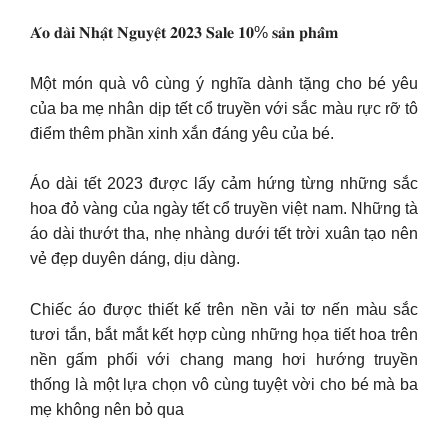
𝐀́𝐨 𝐝𝐚̀𝐢 𝐍𝐡𝐚̣̂𝐭 𝐍𝐠𝐮𝐲𝐞̣̂𝐭 𝟐𝟎𝟐𝟑 𝐒𝐚𝐥𝐞 𝟏𝟎% 𝐬𝐚̉𝐧 𝐩𝐡𝐚̂̉𝐦
Một món quà vô cùng ý nghĩa dành tặng cho bé yêu
của ba mẹ nhân dịp tết cổ truyền với sắc màu rực rỡ tô
điểm thêm phần xinh xắn đáng yêu của bé.
Áo dài tết 2023 được lấy cảm hứng từng những sắc
hoa đỏ vàng của ngày tết cổ truyền việt nam. Những tà
áo dài thướt tha, nhẹ nhàng dưới tết trời xuân tạo nên
vẻ đẹp duyên dáng, dịu dàng.
Chiếc áo được thiết kế trên nền vải tơ nến màu sắc
tươi tắn, bắt mắt kết hợp cùng những họa tiết hoa trên
nền gấm phối với chang mang hơi hướng truyền
thống là một lựa chọn vô cùng tuyệt vời cho bé mà ba
mẹ không nên bỏ qua