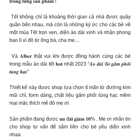
𝐭𝐫𝐨𝐧𝐠 𝐭𝐮̛̀𝐧𝐠 𝐬𝐚̉𝐧 𝐩𝐡𝐚̂̉𝐦 !
️ Tết không chỉ là khoảng thời gian cả nhà được quây
quần bên nhau, mà còn là những ký ức cho các bé về
một mùa Tết trọn vẹn, diện áo dài xinh và nhận phong
bao lì xì đỏ từ ông bà, cha mẹ…
️ Và 𝐀𝐥𝐛𝐞𝐫 thật vui khi được đồng hành cùng các bé
trong mẫu áo dài tết 𝐡𝐨𝐭 nhất 2023 “𝑨́𝒐 𝒅𝒂̀𝒊 đ𝒐̉ 𝒈𝒂̂́𝒎 𝒑𝒉𝒐̂́𝒊
𝒕𝒖̀𝒏𝒈 𝒉𝒂̣𝒄”
Thiết kế này được shop lựa chọn tỉ mẩn từ đường kim
mũi chỉ, form dáng, chất liệu gấm phối tùng hạc mềm
mại mặc thích mê đó mẹ ơi
Sản phẩm đang được 𝐮̛𝐮 đ𝐚̃𝐢 𝐠𝐢𝐚̉𝐦 𝟏𝟎% . Mẹ ơi nhắn tin
cho shop tư vấn để sắm liền cho bé yêu diện xinh
nhaa