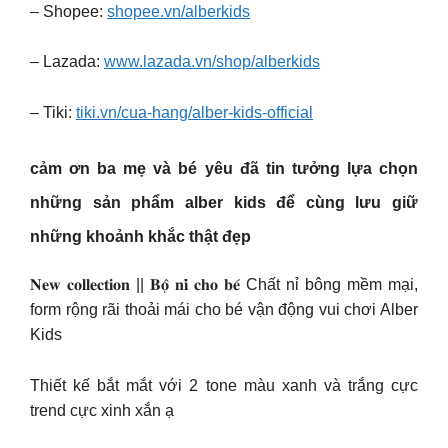
– Shopee:
shopee.vn/alberkids
– Lazada:
www.lazada.vn/shop/alberkids
– Tiki:
tiki.vn/cua-hang/alber-kids-official
cảm ơn ba mẹ và bé yêu đã tin tưởng lựa chọn
những sản phẩm
alber kids
để cùng lưu giữ
những khoảnh khắc thật đẹp
𝐍𝐞𝐰 𝐜𝐨𝐥𝐥𝐞𝐜𝐭𝐢𝐨𝐧 || 𝐁𝐨̣̂ 𝐧𝐢̉ 𝐜𝐡𝐨 𝐛𝐞́ Chất nỉ bông mềm mại,
form rộng rãi thoải mái cho bé vận động vui chơi Alber
Kids
Thiết kế bắt mắt với 2 tone màu xanh và trắng cực
trend cực xinh xắn ạ