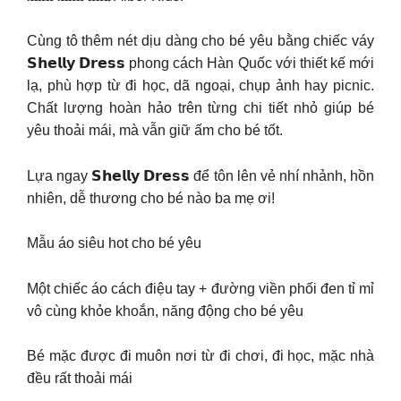
Cùng tô thêm nét dịu dàng cho bé yêu bằng chiếc váy
𝗦𝗵𝗲𝗹𝗹𝘆 𝗗𝗿𝗲𝘀𝘀 phong cách Hàn Quốc với thiết kế mới
lạ, phù hợp từ đi học, dã ngoại, chụp ảnh hay picnic.
Chất lượng hoàn hảo trên từng chi tiết nhỏ giúp bé
yêu thoải mái, mà vẫn giữ ấm cho bé tốt.
Lựa ngay 𝗦𝗵𝗲𝗹𝗹𝘆 𝗗𝗿𝗲𝘀𝘀 để tôn lên vẻ nhí nhảnh, hồn
nhiên, dễ thương cho bé nào ba mẹ ơi!
Mẫu áo siêu hot cho bé yêu
Một chiếc áo cách điệu tay + đường viền phối đen tỉ mỉ
vô cùng khỏe khoắn, năng động cho bé yêu
Bé mặc được đi muôn nơi từ đi chơi, đi học, mặc nhà
đều rất thoải mái