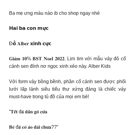
Ba mẹ ưng màu nào ib cho shop ngay nhé
𝗛𝗮𝗶 𝗯𝗮 𝗰𝗼𝗻 𝗺𝘂̛̣𝗰
Đ𝗼̂̀ 𝐀𝐥𝐛𝐞𝐫 𝘅𝗶𝗻𝗵 𝗰𝘂̛̣𝗰
𝐆𝐢𝐚̉𝐦 𝟏𝟎% 𝐁𝐒𝐓 𝐍𝐨𝐞𝐥 𝟐𝟎𝟐𝟐. Lịm tim với mẫu váy đỏ cổ
cánh sen đính nơ ngọc xinh xẻo này. Alber Kids
Với form váy bồng bềnh, phần cổ cánh sen được phối
lưới lấp lánh siêu tiểu thư xứng đáng là chiếc váy
must-have trong tủ đồ của mọi em bé!
“𝐓𝐞̂́𝐭 đ𝐚̃ 𝐝𝐚̂̀𝐧 𝐠𝐨̃ 𝐜𝐮̛̉𝐚
𝐁𝐞́ đ𝐚̃ 𝐜𝐨́ 𝐚́𝐨 𝐝𝐚̀𝐢 𝐜𝐡𝐮̛𝐚??”