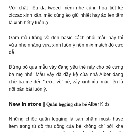
Với chất liệu dạ tweed mềm nhẹ cùng họa tiết kẻ
ziczac xinh xắn, mặc cùng áo giữ nhiệt hay áo len tăm
là xinh hết ý luôn ạ
Gam màu trắng và đen basic cách phối màu này thì
vừa nhẹ nhàng vừa xinh luôn ý nên mix match đồ cực
dễ
Đừng bỏ qua mẫu váy đáng yêu thế này cho bé cưng
ba mẹ nhé. Mẫu váy đã đầy kệ của nhà Alber đang
chờ ba mẹ đến “rước về” nè, váy xinh xỉu, mặc lên là
nổi bần bật luôn ý.
𝗡𝗲𝘄 𝗶𝗻 𝘀𝘁𝗼𝗿𝗲 || 𝐐𝐮𝐚̂̀𝐧 𝐥𝐞𝐠𝐠𝐢𝐧𝐠 𝐜𝐡𝐨 𝐛𝐞́ Alber Kids
Những chiếc quần legging là sản phẩm must- have
item trong tủ đồ thu đông của bé không chỉ bởi khả