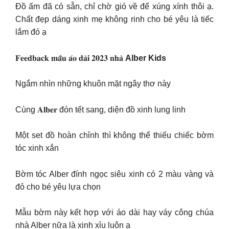
Đồ ấm đã có sẵn, chỉ chờ gió về để xúng xính thôi ạ.
Chất đẹp dáng xinh mẹ không rinh cho bé yêu là tiếc
lắm đó ạ
𝐅𝐞𝐞𝐝𝐛𝐚𝐜𝐤 𝐦𝐚̂̃𝐮 𝐚́𝐨 𝐝𝐚̀𝐢 𝟐𝟎𝟐𝟑 𝐧𝐡𝐚̀
Alber Kids
Ngắm nhìn những khuôn mặt ngây thơ này
Cùng 𝐀𝐥𝐛𝐞𝐫 đón tết sang, diện đồ xinh lung linh
Một set đồ hoàn chỉnh thì không thể thiếu chiếc bờm
tóc xinh xắn
Bờm tóc Alber đính ngọc siêu xinh có 2 màu vàng và
đỏ cho bé yêu lựa chọn
Mẫu bờm này kết hợp với áo dài hay váy công chúa
nhà Alber nữa là xinh xỉu luôn ạ