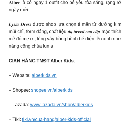
𝐀𝐥𝐛𝐞𝐫 là có ngay 1 outfit cho bé yêu tỏa sáng, rạng rỡ
ngày mới
𝑳𝒚𝒔𝒊𝒂 𝑫𝒓𝒆𝒔𝒔 được shop lựa chọn tỉ mẩn từ đường kim
mũi chỉ, form dáng, chất liệu 𝒅𝒂̣ 𝒕𝒘𝒆𝒆𝒅 𝒄𝒂𝒐 𝒄𝒂̂́𝒑 mặc thích
mê đó mẹ ơi, tùng váy bồng bềnh bé diện lên xinh như
nàng công chúa lun ạ
GIAN HÀNG TMĐT Alber Kids:
– Website:
alberkids.vn
– Shopee:
shopee.vn/alberkids
– Lazada:
www.lazada.vn/shop/alberkids
– Tiki:
tiki.vn/cua-hang/alber-kids-official