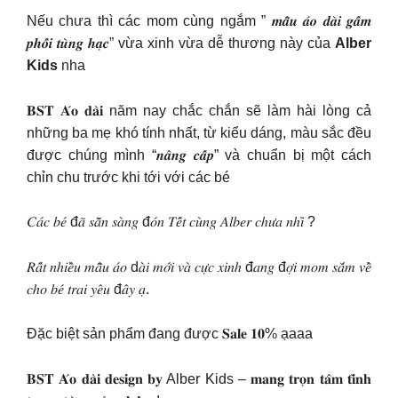
Nếu chưa thì các mom cùng ngắm ” 𝒎𝒂̂̃𝒖 𝒂́𝒐 𝒅𝒂̀𝒊 𝒈𝒂̂́𝒎
𝒑𝒉𝒐̂́𝒊 𝒕𝒖̀𝒏𝒈 𝒉𝒂̣𝒄” vừa xinh vừa dễ thương này của
Alber
Kids
nha
𝐁𝐒𝐓 𝐀́𝐨 𝐝𝐚̀𝐢 năm nay chắc chắn sẽ làm hài lòng cả
những ba mẹ khó tính nhất, từ kiểu dáng, màu sắc đều
được chúng mình “𝒏𝒂̂𝒏𝒈 𝒄𝒂̂́𝒑” và chuẩn bị một cách
chỉn chu trước khi tới với các bé
𝐶𝑎́𝑐 𝑏𝑒́ đ𝑎̃ 𝑠𝑎̆̃𝑛 𝑠𝑎̀𝑛𝑔 đ𝑜́𝑛 𝑇𝑒̂́𝑡 𝑐𝑢̀𝑛𝑔 𝐴𝑙𝑏𝑒𝑟 𝑐ℎ𝑢̛𝑎 𝑛ℎ𝑖̉ ?
𝑅𝑎̂́𝑡 𝑛ℎ𝑖𝑒̂̀𝑢 𝑚𝑎̂̃𝑢 𝑎́𝑜 d𝑎̀𝑖 𝑚𝑜̛́𝑖 𝑣𝑎̀ 𝑐𝑢̛̣𝑐 𝑥𝑖𝑛ℎ đ𝑎𝑛𝑔 đ𝑜̛̣𝑖 𝑚𝑜𝑚 𝑠𝑎̆́𝑚 𝑣𝑒̂̀
𝑐ℎ𝑜 𝑏𝑒́ 𝑡𝑟𝑎𝑖 𝑦𝑒̂𝑢 đ𝑎̂𝑦 𝑎̣.
Đặc biệt sản phẩm đang được 𝐒𝐚𝐥𝐞 𝟏𝟎% ạaaa
𝐁𝐒𝐓 𝐀́𝐨 𝐝𝐚̀𝐢 𝐝𝐞𝐬𝐢𝐠𝐧 𝐛𝐲 Alber Kids – 𝐦𝐚𝐧𝐠 𝐭𝐫𝐨̣𝐧 𝐭𝐚̂𝐦 𝐭𝐢̀𝐧𝐡