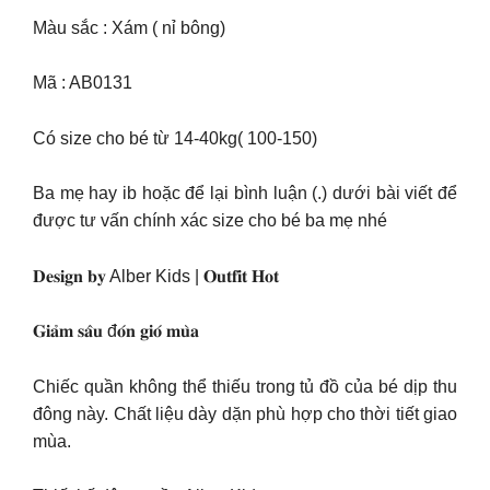
Màu sắc : Xám ( nỉ bông)
Mã : AB0131
Có size cho bé từ 14-40kg( 100-150)
Ba mẹ hay ib hoặc để lại bình luận (.) dưới bài viết để
được tư vấn chính xác size cho bé ba mẹ nhé
𝐃𝐞𝐬𝐢𝐠𝐧 𝐛𝐲 Alber Kids | 𝐎𝐮𝐭𝐟𝐢𝐭 𝐇𝐨𝐭
𝐆𝐢𝐚̉𝐦 𝐬𝐚̂𝐮 đ𝐨́𝐧 𝐠𝐢𝐨́ 𝐦𝐮̀𝐚
Chiếc quần không thể thiếu trong tủ đồ của bé dịp thu
đông này. Chất liệu dày dặn phù hợp cho thời tiết giao
mùa.