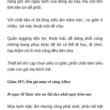
năng giữ ấm ngày lạnh của dòng áo này, mà còn bởi
tính tiện lợi dễ phối.
Với chất liệu nỉ lót lông siêu ấm mềm mịn , co giãn 4
chiều , bé mặc thoải mái dễ chịu
Quần legging tiện lợi, thoải mái, dễ dàng phối cùng
những trang phục khác để bé có thể đi học, đi chơi,
hay thậm chí ở nhà cũng đều tiện nha
Thiết kế với cạp chun siêu co giãn, phối chân bèo siêu
cute con gái mẹ thích mê.
𝐆𝐢𝐚̉𝐦 𝟏𝟎% đ𝐨́𝐧 𝐠𝐢𝐨́ 𝐦𝐮̀𝐚 𝐯𝐞̂̀ 𝐜𝐮̀𝐧𝐠 𝐀𝐥𝐛𝐞𝐫
𝑰𝒃 𝒏𝒈𝒂𝒚 đ𝒆̂̉ đ𝒖̛𝒐̛̣𝒄 𝒔𝒊𝒆̂𝒖 𝒖̛𝒖 đ𝒂̃𝒊 𝒅𝒖𝒚 𝒏𝒉𝒂̂́𝒕 𝒏𝒈𝒂̀𝒚 𝒉𝒐̂𝒎 𝒏𝒂𝒚
Mùa lạnh mặc ấm nhưng cũng phải xinh, phải nổi bật