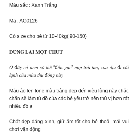
Màu sắc : Xanh Trắng
Mã : AG0126
Có size cho bé từ 10-40kg( 90-150)
𝐃𝐔̛̀𝐍𝐆 𝐋𝐀̣𝐈 𝐌𝐎̣̂𝐓 𝐂𝐇𝐔́𝐓
𝑂̛̉ đ𝑎̂𝑦 𝑐𝑜́ 𝑖𝑡𝑒𝑚 𝑐𝑜́ 𝑡ℎ𝑒̂̉ “đ𝑜̂́𝑛 𝑔𝑢̣𝑐” 𝑚𝑜̣𝑖 𝑡𝑟𝑎́𝑖 𝑡𝑖𝑚, 𝑥𝑜𝑎 𝑑𝑖̣𝑢 đ𝑖 𝑐𝑎́𝑖
𝑙𝑎̣𝑛ℎ 𝑐𝑢̉𝑎 𝑚𝑢̀𝑎 𝑡ℎ𝑢 đ𝑜̂𝑛𝑔 𝑛𝑎̀𝑦
Mẫu áo len tone màu trắng đẹp đến xiêu lòng này chắc
chắn sẽ làm tủ đồ của các bé yêu trở nên thú vị hơn rất
nhiều đó ạ
Chất đẹp dáng xinh, giữ ấm tốt cho bé thoải mái vui
chơi vận động