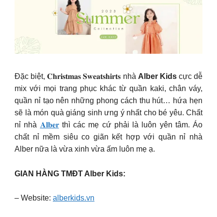
Đặc biệt, 𝐂𝐡𝐫𝐢𝐬𝐭𝐦𝐚𝐬 𝐒𝐰𝐞𝐚𝐭𝐬𝐡𝐢𝐫𝐭𝐬 nhà
Alber Kids
cực dễ
mix với mọi trang phục khác từ quần kaki, chân váy,
quần nỉ tạo nên những phong cách thu hút… hứa hẹn
sẽ là món quà giáng sinh ưng ý nhất cho bé yêu. Chất
nỉ nhà
𝐀𝐥𝐛𝐞𝐫
thì các mẹ cứ phải là luôn yên tâm. Áo
chất nỉ mềm siêu co giãn kết hợp với quần nỉ nhà
Alber nữa là vừa xinh vừa ấm luôn mẹ ạ.
GIAN HÀNG TMĐT Alber Kids:
– Website:
alberkids.vn