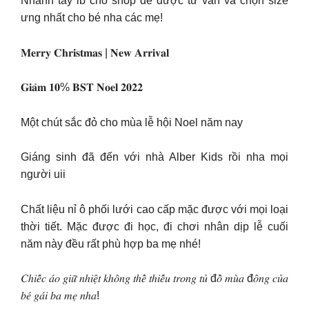
Nhanh tay ib cho shop để được tư vấn và chọn size
ưng nhất cho bé nha các mẹ!
𝐌𝐞𝐫𝐫𝐲 𝐂𝐡𝐫𝐢𝐬𝐭𝐦𝐚𝐬 | 𝐍𝐞𝐰 𝐀𝐫𝐫𝐢𝐯𝐚𝐥
𝐆𝐢𝐚̉𝐦 𝟏𝟎% 𝐁𝐒𝐓 𝐍𝐨𝐞𝐥 𝟐𝟎𝟐𝟐
Một chút sắc đỏ cho mùa lễ hội Noel năm nay
Giáng sinh đã đến với nhà Alber Kids rồi nha mọi
người uii
Chất liệu nỉ ô phối lưới cao cấp mặc được với mọi loại
thời tiết. Mặc được đi học, đi chơi nhân dịp lễ cuối
năm này đều rất phù hợp ba mẹ nhé!
𝐶ℎ𝑖𝑒̂́𝑐 𝑎́𝑜 𝑔𝑖𝑢̛̃ 𝑛ℎ𝑖𝑒̣̂𝑡 𝑘ℎ𝑜̂𝑛𝑔 𝑡ℎ𝑒̂̉ 𝑡ℎ𝑖𝑒̂́𝑢 𝑡𝑟𝑜𝑛𝑔 𝑡𝑢̉ đ𝑜̂̀ 𝑚𝑢̀𝑎 đ𝑜̂𝑛𝑔 𝑐𝑢̉𝑎
𝑏𝑒́ 𝑔𝑎́𝑖 𝑏𝑎 𝑚𝑒̣ 𝑛ℎ𝑎!