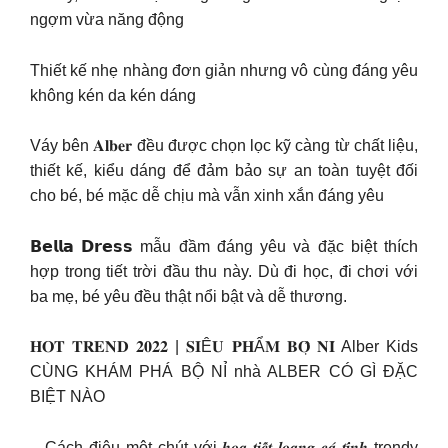
ngợm vừa năng động
Thiết kế nhẹ nhàng đơn giản nhưng vô cùng đáng yêu
không kén da kén dáng
Váy bên 𝐀𝐥𝐛𝐞𝐫 đều được chọn lọc kỹ càng từ chất liệu,
thiết kế, kiểu dáng để đảm bảo sự an toàn tuyệt đối
cho bé, bé mặc dễ chịu mà vẫn xinh xắn đáng yêu
𝗕𝗲𝗹𝗹𝗮 𝗗𝗿𝗲𝘀𝘀 mẫu đầm đáng yêu và đặc biệt thích
hợp trong tiết trời đầu thu này. Dù đi học, đi chơi với
ba mẹ, bé yêu đều thật nổi bật và dễ thương.
𝐇𝐎𝐓 𝐓𝐑𝐄𝐍𝐃 𝟐𝟎𝟐𝟐 | 𝐒𝐈Ê𝐔 𝐏𝐇Ẩ𝐌 𝐁𝐎̣̂ 𝐍𝐈̉ Alber Kids
CÙNG KHÁM PHÁ BỘ NỈ nhà ALBER CÓ GÌ ĐẶC
BIỆT NÀO
– Cách điệu một chút với 𝒉𝒐̣𝒂 𝒕𝒊𝒆̂́𝒕 𝒍𝒐𝒂𝒏𝒈 𝒄𝒂́ 𝒕𝒊́𝒏𝒉 trendy