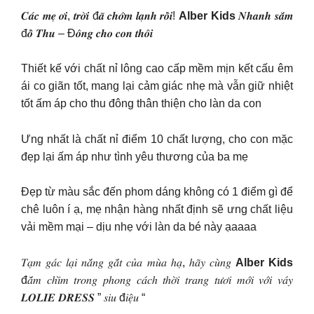
𝑪𝒂́𝒄 𝒎𝒆̣ 𝒐̛𝒊, 𝒕𝒓𝒐̛̀𝒊 đ𝒂̃ 𝒄𝒉𝒐̛́𝒎 𝒍𝒂̣𝒏𝒉 𝒓𝒐̂̀𝒊!
Alber Kids
𝑵𝒉𝒂𝒏𝒉 𝒔𝒂̆́𝒎
đ𝒐̂̀ 𝑻𝒉𝒖 – Đ𝒐̂𝒏𝒈 𝒄𝒉𝒐 𝒄𝒐𝒏 𝒕𝒉𝒐̂𝒊
Thiết kế với chất nỉ lông cao cấp mềm mịn kết cấu êm
ái co giãn tốt, mang lại cảm giác nhẹ mà vẫn giữ nhiệt
tốt ấm áp cho thu đông thân thiện cho làn da con
Ưng nhất là chất nỉ điểm 10 chất lượng, cho con mặc
đẹp lại ấm áp như tình yêu thương của ba mẹ
Đẹp từ màu sắc đến phom dáng không có 1 điểm gì để
chê luôn í ạ, mẹ nhận hàng nhất định sẽ ưng chất liệu
vải mềm mại – dịu nhẹ với làn da bé này ạaaaa
𝑇𝑎̣𝑚 𝑔𝑎́𝑐 𝑙𝑎̣𝑖 𝑛𝑎̆́𝑛𝑔 𝑔𝑎̆́𝑡 𝑐𝑢̉𝑎 𝑚𝑢̀𝑎 ℎ𝑎̣, ℎ𝑎̃𝑦 𝑐𝑢̀𝑛𝑔
Alber Kids
đ𝑎̆́𝑚 𝑐ℎ𝑖̀𝑚 𝑡𝑟𝑜𝑛𝑔 𝑝ℎ𝑜𝑛𝑔 𝑐𝑎́𝑐ℎ 𝑡ℎ𝑜̛̀𝑖 𝑡𝑟𝑎𝑛𝑔 𝑡𝑢̛𝑜̛𝑖 𝑚𝑜̛́𝑖 𝑣𝑜̛́𝑖 𝑣𝑎́𝑦
𝑳𝑶𝑳𝑰𝑬 𝑫𝑹𝑬𝑺𝑺 ” 𝑠𝑖𝑢 đ𝑖𝑒̣̂𝑢 “