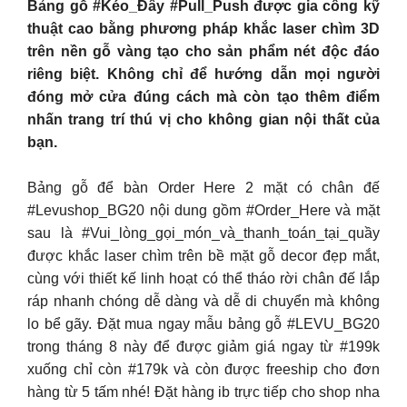
Bảng gỗ #Kéo_Đẩy #Pull_Push được gia công kỹ
thuật cao bằng phương pháp khắc laser chìm 3D
trên nền gỗ vàng tạo cho sản phẩm nét độc đáo
riêng biệt. Không chỉ để hướng dẫn mọi người
đóng mở cửa đúng cách mà còn tạo thêm điểm
nhấn trang trí thú vị cho không gian nội thất của
bạn.
Bảng gỗ để bàn Order Here 2 mặt có chân đế
#Levushop_BG20 nội dung gồm #Order_Here và mặt
sau là #Vui_lòng_gọi_món_và_thanh_toán_tại_quầy
được khắc laser chìm trên bề mặt gỗ decor đẹp mắt,
cùng với thiết kế linh hoạt có thể tháo rời chân đế lắp
ráp nhanh chóng dễ dàng và dễ di chuyển mà không
lo bể gãy. Đặt mua ngay mẫu bảng gỗ #LEVU_BG20
trong tháng 8 này để được giảm giá ngay từ #199k
xuống chỉ còn #179k và còn được freeship cho đơn
hàng từ 5 tấm nhé! Đặt hàng ib trực tiếp cho shop nha