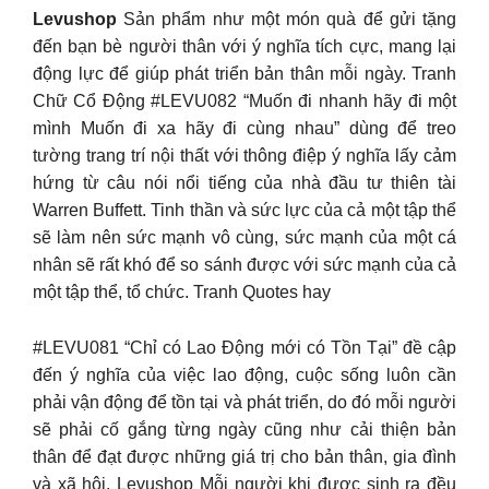
Levushop
Sản phẩm như một món quà để gửi tặng
đến bạn bè người thân với ý nghĩa tích cực, mang lại
động lực để giúp phát triển bản thân mỗi ngày. Tranh
Chữ Cổ Động #LEVU082 “Muốn đi nhanh hãy đi một
mình Muốn đi xa hãy đi cùng nhau” dùng để treo
tường trang trí nội thất với thông điệp ý nghĩa lấy cảm
hứng từ câu nói nổi tiếng của nhà đầu tư thiên tài
Warren Buffett. Tinh thần và sức lực của cả một tập thể
sẽ làm nên sức mạnh vô cùng, sức mạnh của một cá
nhân sẽ rất khó để so sánh được với sức mạnh của cả
một tập thể, tổ chức. Tranh Quotes hay
#LEVU081 “Chỉ có Lao Động mới có Tồn Tại” đề cập
đến ý nghĩa của việc lao động, cuộc sống luôn cần
phải vận động để tồn tại và phát triển, do đó mỗi người
sẽ phải cố gắng từng ngày cũng như cải thiện bản
thân để đạt được những giá trị cho bản thân, gia đình
và xã hội. Levushop Mỗi người khi được sinh ra đều