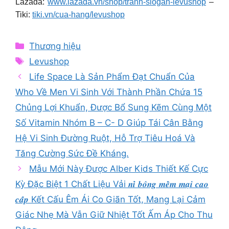
Lazada:
www.lazada.vn/shop/tranh-slogan-levushop
–
Tiki:
tiki.vn/cua-hang/levushop
Categories
Thương hiệu
Tags
Levushop
Life Space Là Sản Phẩm Đạt Chuẩn Của
Who Về Men Vi Sinh Với Thành Phần Chứa 15
Chủng Lợi Khuẩn, Được Bổ Sung Kẽm Cùng Một
Số Vitamin Nhóm B – C- D Giúp Tái Cân Bằng
Hệ Vi Sinh Đường Ruột, Hỗ Trợ Tiêu Hoá Và
Tăng Cường Sức Đề Kháng.
Mẫu Mới Này Được Alber Kids Thiết Kế Cực
Kỳ Đặc Biệt 1 Chất Liệu Vải 𝒏𝒊̉ 𝒃𝒐̂𝒏𝒈 𝒎𝒆̂̀𝒎 𝒎𝒂̣𝒊 𝒄𝒂𝒐
𝒄𝒂̂́𝒑 Kết Cấu Êm Ái Co Giãn Tốt, Mang Lại Cảm
Giác Nhẹ Mà Vẫn Giữ Nhiệt Tốt Ấm Áp Cho Thu