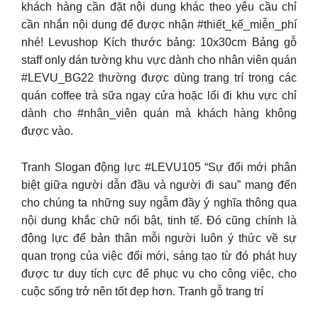
khách hàng cần đặt nội dung khác theo yêu cầu chỉ
cần nhắn nội dung để được nhận #thiết_kế_miễn_phí
nhé! Levushop Kích thước bảng: 10x30cm Bảng gỗ
staff only dán tường khu vực dành cho nhân viên quán
#LEVU_BG22 thường được dùng trang trí trong các
quán coffee trà sữa ngay cửa hoặc lối đi khu vực chỉ
dành cho #nhân_viên quán mà khách hàng không
được vào.
Tranh Slogan động lực #LEVU105 “Sự đổi mới phân
biệt giữa người dẫn đầu và người đi sau” mang đến
cho chúng ta những suy ngẫm đầy ý nghĩa thông qua
nội dung khắc chữ nổi bật, tinh tế. Đó cũng chính là
động lực để bản thân mỗi người luôn ý thức về sự
quan trọng của việc đổi mới, sáng tạo từ đó phát huy
được tư duy tích cực để phục vụ cho công việc, cho
cuộc sống trở nên tốt đẹp hơn. Tranh gỗ trang trí