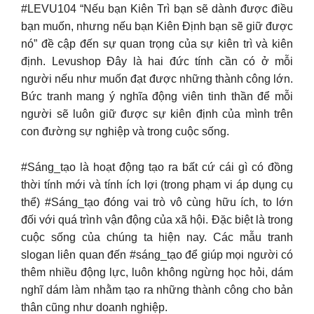
#LEVU104 “Nếu bạn Kiên Trì bạn sẽ dành được điều
bạn muốn, nhưng nếu bạn Kiên Định bạn sẽ giữ được
nó” đề cập đến sự quan trọng của sự kiên trì và kiên
định. Levushop Đây là hai đức tính cần có ở mỗi
người nếu như muốn đạt được những thành công lớn.
Bức tranh mang ý nghĩa động viên tinh thần để mỗi
người sẽ luôn giữ được sự kiên định của mình trên
con đường sự nghiệp và trong cuộc sống.
#Sáng_tạo là hoạt động tạo ra bất cứ cái gì có đồng
thời tính mới và tính ích lợi (trong phạm vi áp dụng cụ
thể) #Sáng_tạo đóng vai trò vô cùng hữu ích, to lớn
đối với quá trình vận động của xã hội. Đặc biệt là trong
cuộc sống của chúng ta hiện nay. Các mẫu tranh
slogan liên quan đến #sáng_tạo để giúp mọi người có
thêm nhiều động lực, luôn không ngừng học hỏi, dám
nghĩ dám làm nhằm tạo ra những thành công cho bản
thân cũng như doanh nghiệp.