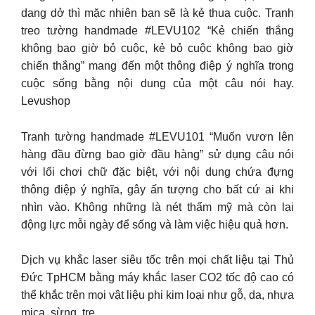
dang dở thì mặc nhiên bạn sẽ là kẻ thua cuộc. Tranh
treo tường handmade #LEVU102 “Kẻ chiến thắng
không bao giờ bỏ cuộc, kẻ bỏ cuộc không bao giờ
chiến thắng” mang đến một thông điệp ý nghĩa trong
cuộc sống bằng nội dung của một câu nói hay.
Levushop
Tranh tường handmade #LEVU101 “Muốn vươn lên
hàng đầu đừng bao giờ đầu hàng” sử dụng câu nói
với lối chơi chữ đặc biệt, với nội dung chứa đựng
thông điệp ý nghĩa, gây ấn tượng cho bất cứ ai khi
nhìn vào. Không những là nét thẩm mỹ mà còn lại
động lực mỗi ngày để sống và làm việc hiệu quả hơn.
Dịch vụ khắc laser siêu tốc trên mọi chất liệu tại Thủ
Đức TpHCM bằng máy khắc laser CO2 tốc độ cao có
thể khắc trên mọi vật liệu phi kim loại như gỗ, da, nhựa
mica, sừng, tre,…