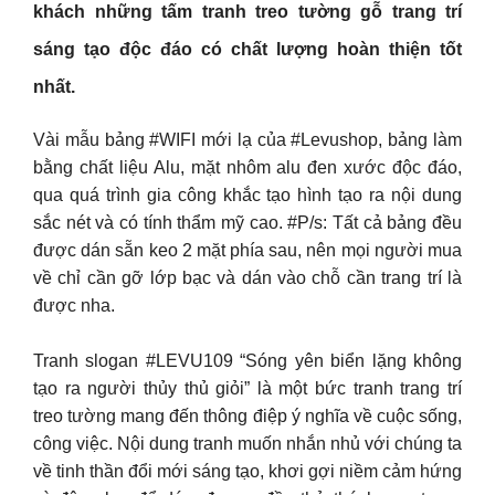
khách những tấm tranh treo tường gỗ trang trí
sáng tạo độc đáo có chất lượng hoàn thiện tốt
nhất.
Vài mẫu bảng #WIFI mới lạ của #Levushop, bảng làm
bằng chất liệu Alu, mặt nhôm alu đen xước độc đáo,
qua quá trình gia công khắc tạo hình tạo ra nội dung
sắc nét và có tính thẩm mỹ cao. #P/s: Tất cả bảng đều
được dán sẵn keo 2 mặt phía sau, nên mọi người mua
về chỉ cần gỡ lớp bạc và dán vào chỗ cần trang trí là
được nha.
Tranh slogan #LEVU109 “Sóng yên biển lặng không
tạo ra người thủy thủ giỏi” là một bức tranh trang trí
treo tường mang đến thông điệp ý nghĩa về cuộc sống,
công việc. Nội dung tranh muốn nhắn nhủ với chúng ta
về tinh thần đổi mới sáng tạo, khơi gợi niềm cảm hứng