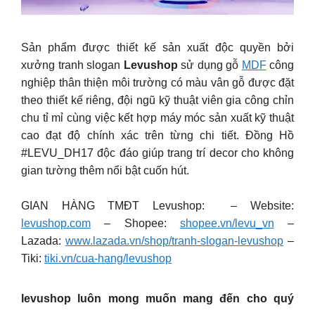
Sản phẩm được thiết kế sản xuất độc quyền bởi
xưởng tranh slogan
Levushop
sử dụng gỗ
MDF
công
nghiệp thân thiện môi trường có màu vân gỗ được đặt
theo thiết kế riêng, đội ngũ kỹ thuật viên gia công chỉn
chu tỉ mỉ cùng việc kết hợp máy móc sản xuất kỹ thuật
cao đạt độ chính xác trên từng chi tiết. Đồng Hồ
#LEVU_DH17 độc đáo giúp trang trí decor cho không
gian tường thêm nổi bật cuốn hút.
GIAN HÀNG TMĐT Levushop: – Website:
levushop.com
– Shopee:
shopee.vn/levu_vn
–
Lazada:
www.lazada.vn/shop/tranh-slogan-levushop
–
Tiki:
tiki.vn/cua-hang/levushop
levushop luôn mong muốn mang đến cho quý