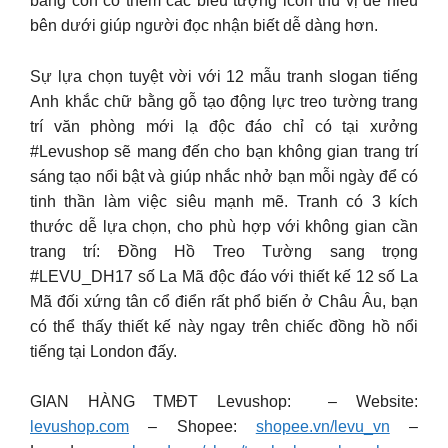
bảng còn có thêm các biểu tượng icon thú vị dễ hiểu
bên dưới giúp người đọc nhận biết dễ dàng hơn.
Sự lựa chọn tuyệt vời với 12 mẫu tranh slogan tiếng
Anh khắc chữ bằng gỗ tạo động lực treo tường trang
trí văn phòng mới lạ độc đáo chỉ có tại xưởng
#Levushop sẽ mang đến cho bạn không gian trang trí
sáng tạo nổi bật và giúp nhắc nhở bạn mỗi ngày để có
tinh thần làm việc siêu mạnh mẽ. Tranh có 3 kích
thước dễ lựa chọn, cho phù hợp với không gian cần
trang trí: Đồng Hồ Treo Tường sang trọng
#LEVU_DH17 số La Mã độc đáo với thiết kế 12 số La
Mã đối xứng tân cổ điển rất phổ biến ở Châu Âu, bạn
có thể thấy thiết kế này ngay trên chiếc đồng hồ nổi
tiếng tại London đấy.
GIAN HÀNG TMĐT Levushop: – Website:
levushop.com
– Shopee:
shopee.vn/levu_vn
–