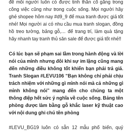
để mỗi người luôn có được tinh thần cố gắng trong
công việc cũng như trong cuộc sống. Mọi người hãy
ghé shopee hôm nay #d9_9 để mua tranh được giá tốt
nhé! Mọi người ai có nhu cầu mua tranh slogan, đồng
hồ treo tường, bảng gỗ,… để trang trí, làm quà tặng
hãy nhanh tay tranh thủ săn sale để được giá tốt nhé!!
Có lúc bạn sẽ phạm sai lầm trong hành động và lời
nói của mình nhưng đôi khi sự im lặng cũng mang
đến những điều không tốt khiến bạn phải trả giá.
Tranh Slogan #LEVU106 “Bạn không chỉ phải chịu
trách nhiệm với những gì mình nói mà cả những gì
mình không nói” mang đến cho chúng ta một
thông điệp hết sức ý nghĩa về cuộc sống. Bảng tên
phòng được làm bằng gỗ khắc laser kỹ thuật cao
với nội dung ghi chú tên phòng
#LEVU_BG19 luôn có sẵn 12 mẫu phổ biến, quý