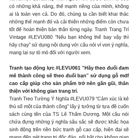
có những khả năng, thế mạnh riêng của mình, không
ai là toàn vẹn cả. Do đó, chúng ta cần biết khai thác
những thế mạnh đó và cải thiện những điểm còn chưa
tốt để hoàn thiện bản thân từng ngày. Tranh Trang Trí
Vintage #LEVU080 “Nếu bạn không thể bay vậy thì
hãy chạy” sử dụng nội dung với câu nói ví von ý nghĩa,
mang lại sự tò mò đối với người xem.
Tranh tạo động lực #LEVU061 “Hãy theo đuổi đam
mê thành công sẽ theo đuổi bạn” sử dụng gỗ mdf
cao cấp giúp cho sản phẩm trở nên gần gũi, thân
thiện với không gian trang trí.
Tranh Treo Tường Ý Nghĩa #LEVU079 “Cảm xúc là kẻ
thù số một của thành công” lấy ý tưởng từ tựa đề cuốn
sách cùng tên của TS Lê Thẩm Dương. Một câu nói
chứa đựng những ý nghĩa sâu sắc sẽ được khắc họa
sinh động trên nền bức tranh gỗ cao cấp, hiện đại sẽ
mang đến nét trang trị độc đáo, nổi bật cho không gian