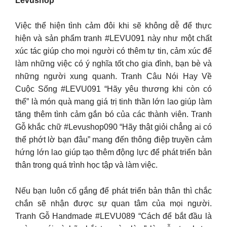
Levushop
Việc thể hiện tình cảm đôi khi sẽ không dễ để thực
hiện và sản phẩm tranh #LEVU091 này như một chất
xúc tác giúp cho mọi người có thêm tự tin, cảm xúc để
làm những việc có ý nghĩa tốt cho gia đình, bạn bè và
những người xung quanh. Tranh Câu Nói Hay Về
Cuộc Sống #LEVU091 “Hãy yêu thương khi còn có
thể” là món quà mang giá trị tinh thần lớn lao giúp làm
tăng thêm tình cảm gắn bó của các thành viên. Tranh
Gỗ khắc chữ #Levushop090 “Hãy thật giỏi chẳng ai có
thể phớt lờ bạn đâu” mang đến thông điệp truyền cảm
hứng lớn lao giúp tạo thêm động lực để phát triển bản
thân trong quá trình học tập và làm việc.
Nếu bạn luôn cố gắng để phát triển bản thân thì chắc
chắn sẽ nhận được sự quan tâm của mọi người.
Tranh Gỗ Handmade #LEVU089 “Cách để bắt đầu là