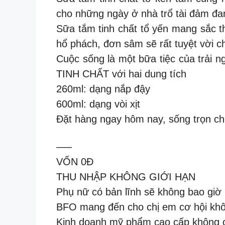
cho những ngày ở nhà trổ tài đảm đa
Sữa tắm tinh chất tổ yến mang sắc t
hổ phách, đơn sâm sẽ rất tuyệt vời c
Cuộc sống là một bữa tiệc của trải
TINH CHẤT với hai dung tích
260ml: dạng nắp đậy
600ml: dạng vòi xịt
Đặt hàng ngay hôm nay, sống trọn c
—–
VỐN 0Đ
THU NHẬP KHÔNG GIỚI HẠN
Phụ nữ có bản lĩnh sẽ không bao giờ 
BFO mang đến cho chị em cơ hội khôn
Kinh doanh mỹ phẩm cao cấp không 