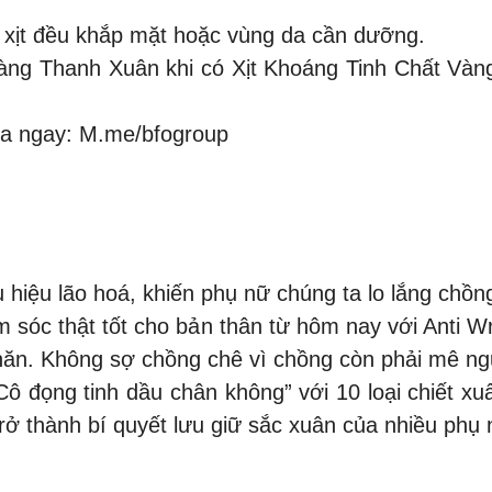
ể xịt đều khắp mặt hoặc vùng da cần dưỡng.
àng Thanh Xuân khi có Xịt Khoáng Tinh Chất Vàng
ua ngay: M.me/bfogroup
u hiệu lão hoá, khiến phụ nữ chúng ta lo lắng chồ
ăm sóc thật tốt cho bản thân từ hôm nay với Anti 
ăn. Không sợ chồng chê vì chồng còn phải mê ngư
 đọng tinh dầu chân không” với 10 loại chiết xuấ
trở thành bí quyết lưu giữ sắc xuân của nhiều phụ 