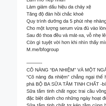
Làm giảm dấu hiệu da chảy xệ
Tăng độ đàn hồi chắc khoẻ
Quy trình dưỡng da 5 phút nhẹ nhàng
Cho một lượng serum vừa đủ vào lòn
Sau đó thoa đều và mát-xa, vỗ nhẹ lê
Còn gì tuyệt vời hơn khi nhìn thấy m
M.me/bfogroup
———-
CÔ NÀNG “ĐA NHIỆM” VÀ MỘT NG
“Cô nàng đa nhiệm” chẳng ngại thể 
phá BỘ BA SỮA TẮM TINH CHẤT -bí qu
Sữa tắm tinh chất ngọc trai cầu vồng
đặc biệt dành cho những ngày hoạt độn
Sữa tắm tinh chất tơ kén tằm cùng 