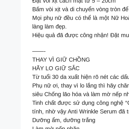
Đặt vòi xịt cách mặt từ 5 – 20cm
Bấm vòi xịt và di chuyển vòng tròn đ
Mọi phụ nữ đều có thể là một Nữ Ho
làng làm đẹp.
Hiệu quả đã được công nhận! Đặt m
——-
THAY VÌ GIỮ CHỒNG
HÃY LO GIỮ SẮC
Từ tuổi 30 da xuất hiện rõ nét các dấ
Phụ nữ ơi, thay vì lo lắng thì hãy ch
siêu Chống lão hóa và làm mờ nếp nh
Tinh chất được sử dụng công nghệ “Cô
tính, nhờ vậy Anti Wrinkle Serum đã 
Dưỡng ẩm, dưỡng trắng
Làm mờ nếp nhăn