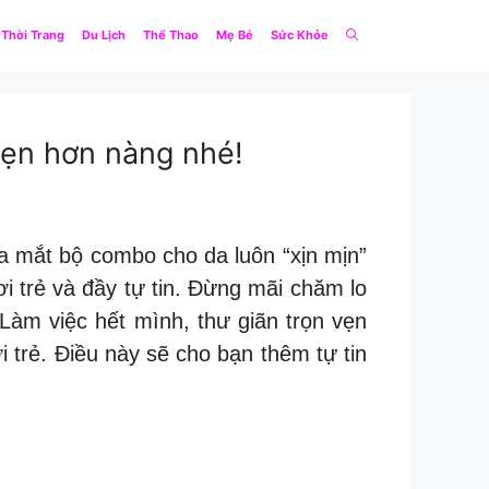
Thời Trang
Du Lịch
Thể Thao
Mẹ Bé
Sức Khỏe
vẹn hơn nàng nhé!
a mắt bộ combo cho da luôn “xịn mịn”
i trẻ và đầy tự tin. Đừng mãi chăm lo
Làm việc hết mình, thư giãn trọn vẹn
trẻ. Điều này sẽ cho bạn thêm tự tin