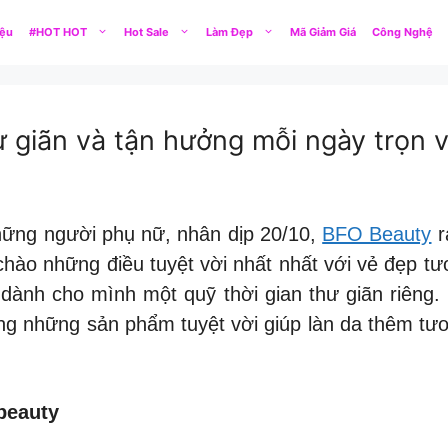
iệu
#HOT HOT
Hot Sale
Làm Đẹp
Mã Giảm Giá
Công Nghệ
giãn và tận hưởng mỗi ngày trọn 
hững người phụ nữ, nhân dịp 20/10,
BFO Beauty
r
ào những điều tuyệt vời nhất nhất với vẻ đẹp tươ
dành cho mình một quỹ thời gian thư giãn riêng. 
 những sản phẩm tuyệt vời giúp làn da thêm tươi 
 beauty