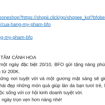
_aeoneshop?https://shopii.click/go/shopee_kol?bfob
op/cua-hang-my-pham-bfo
ang-my-pham-bfo
 TẮM CÁNH HOA
ột ngày đặc biệt 20/10, BFO gửi tặng nàng phút 
 từ 200K.
ững nơi tuyệt vời và một gương mặt sáng sẽ giú
ái đẹp những món quà giúp làn da bạn tươi trẻ, 
 sống với cơ hội kinh doanh tuyệt vời.
 ngày trọn vẹn hơn nàng nhé!