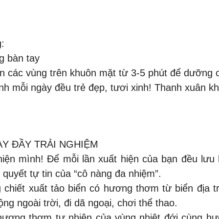
:
g bàn tay
n các vùng trên khuôn mặt từ 3-5 phút để dưỡng c
ình mỗi ngày đều trẻ đẹp, tươi xinh! Thanh xuân 
ÀY ĐẦY TRẢI NGHIỆM
hiện mình! Để mỗi lần xuất hiện của bạn đều lưu
yết tự tin của “cô nàng đa nhiệm”.
 chiết xuất tảo biển có hương thơm từ biển địa t
g ngoài trời, đi dã ngoại, chơi thể thao.
hương thơm tự nhiên của vùng nhiệt đới cùng hư