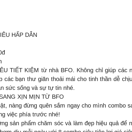
IÊU HẤP DẪN ️
0đ
n
ÊU TIẾT KIỆM từ nhà BFO. Không chỉ giúp các nà
 các bạn thư giãn thoải mái cho tinh thần dễ c
n sức sống và sự tự tin nhé.
SANG XỊN MỊN TỪ BFO
nhật, nàng đừng quên sắm ngay cho mình combo sa
g việc phía trước nhé!
ng sản phẩm chăm sóc và làm đẹp hiệu quả để n
thơm dịu mỗi ngày với 8 combo siêu tiện lợi giá siê