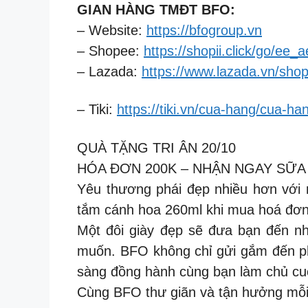
GIAN HÀNG TMĐT BFO:
– Website:
https://bfogroup.vn
– Shopee:
https://shopii.click/go/ee
– Lazada:
https://www.lazada.vn/sh
– Tiki:
https://tiki.vn/cua-hang/cua-h
QUÀ TẶNG TRI ÂN 20/10
HÓA ĐƠN 200K – NHẬN NGAY SỮA
Yêu thương phái đẹp nhiều hơn với m
tắm cánh hoa 260ml khi mua hoá đơn
Một đôi giày đẹp sẽ đưa bạn đến nh
muốn. BFO không chỉ gửi gắm đến ph
sàng đồng hành cùng bạn làm chủ cuộc
Cùng BFO thư giãn và tận hưởng mỗi