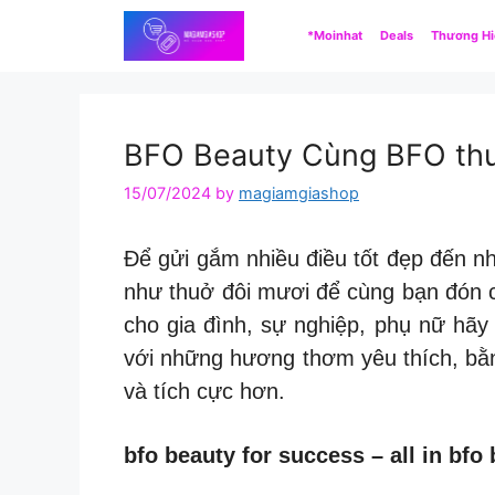
Skip
*Moinhat
Deals
Thương H
to
content
BFO Beauty Cùng BFO thư 
15/07/2024
by
magiamgiashop
Để gửi gắm nhiều điều tốt đẹp đến n
như thuở đôi mươi để cùng bạn đón ch
cho gia đình, sự nghiệp, phụ nữ hãy 
với những hương thơm yêu thích, bằng
và tích cực hơn.
bfo beauty for success – all in bfo