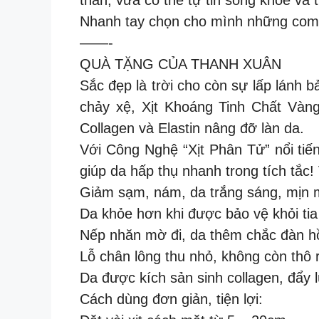
Nhanh tay chọn cho mình những comb
——-
QUÀ TẶNG CỦA THANH XUÂN
Sắc đẹp là trời cho còn sự lấp lánh b
chảy xệ, Xịt Khoáng Tinh Chất Vàng
Collagen và Elastin nâng đỡ làn da.
Với Công Nghệ “Xịt Phân Tử” nổi tiế
giúp da hấp thụ nhanh trong tích tắc!
Giảm sạm, nám, da trắng sáng, mịn
Da khỏe hơn khi được bảo vệ khỏi ti
Nếp nhăn mờ đi, da thêm chắc đàn h
Lỗ chân lông thu nhỏ, không còn thô r
Da được kích sản sinh collagen, đẩy l
Cách dùng đơn giản, tiện lợi: