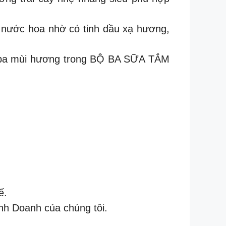
i nước hoa nhờ có tinh dầu xạ hương,
cả ba mùi hương trong BỘ BA SỮA TẮM
ế.
nh Doanh của chúng tôi.