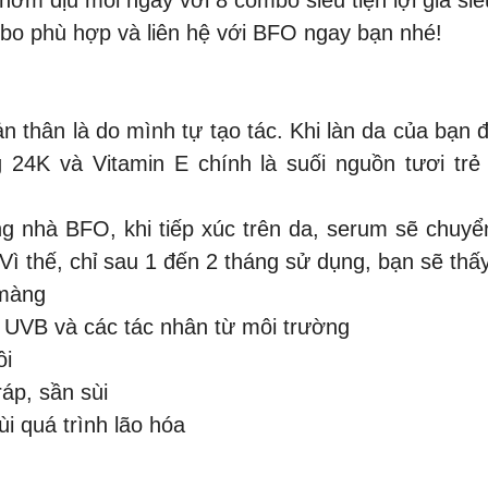
o phù hợp và liên hệ với BFO ngay bạn nhé!
ản thân là do mình tự tạo tác. Khi làn da của bạn
 24K và Vitamin E chính là suối nguồn tươi tr
ng nhà BFO, khi tiếp xúc trên da, serum sẽ chuy
 Vì thế, chỉ sau 1 đến 2 tháng sử dụng, bạn sẽ thấ
 màng
a UVB và các tác nhân từ môi trường
ồi
áp, sần sùi
ùi quá trình lão hóa