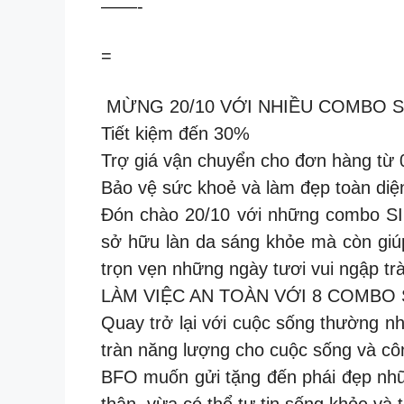
——-
=
️ MỪNG 20/10 VỚI NHIỀU COMBO S
Tiết kiệm đến 30%
Trợ giá vận chuyển cho đơn hàng từ 
Bảo vệ sức khoẻ và làm đẹp toàn diệ
Đón chào 20/10 với những combo SI
sở hữu làn da sáng khỏe mà còn giúp
trọn vẹn những ngày tươi vui ngập trà
LÀM VIỆC AN TOÀN VỚI 8 COMBO 
Quay trở lại với cuộc sống thường 
tràn năng lượng cho cuộc sống và côn
BFO muốn gửi tặng đến phái đẹp nhữ
thân, vừa có thể tự tin sống khỏe và 