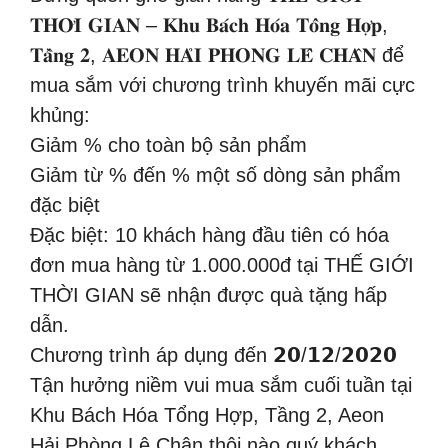
𝐓𝐇𝐎̛̀𝐈 𝐆𝐈𝐀𝐍 – 𝐊𝐡𝐮 𝐁𝐚́𝐜𝐡 𝐇𝐨́𝐚 𝐓𝐨̂̉𝐧𝐠 𝐇𝐨̛̣𝐩,
𝐓𝐚̂̀𝐧𝐠 𝟐, 𝐀𝐄𝐎𝐍 𝐇𝐀̉𝐈 𝐏𝐇𝐎̀𝐍𝐆 𝐋𝐄̂ 𝐂𝐇𝐀̂𝐍 để
mua sắm với chương trình khuyến mãi cực
khủng:
Giảm % cho toàn bộ sản phẩm
Giảm từ % đến % một số dòng sản phẩm
đặc biệt
Đặc biệt: 10 khách hàng đầu tiên có hóa
đơn mua hàng từ 1.000.000đ tại THẾ GIỚI
THỜI GIAN sẽ nhận được quà tặng hấp
dẫn.
Chương trình áp dụng đến 𝟮𝟬/𝟭𝟮/𝟮𝟬𝟮𝟬
Tận hưởng niềm vui mua sắm cuối tuần tại
Khu Bách Hóa Tổng Hợp, Tầng 2, Aeon
Hải Phòng Lê Chân thôi nào quý khách