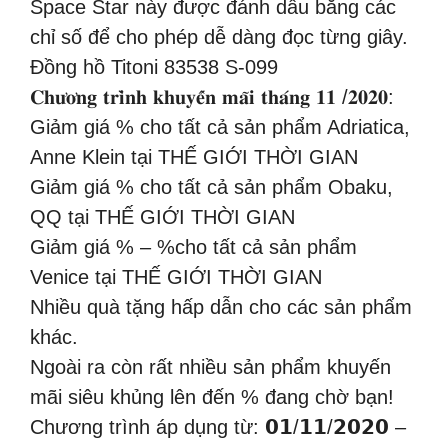
Space Star này được đánh dấu bằng các
chỉ số để cho phép dễ dàng đọc từng giây.
Đồng hồ Titoni 83538 S-099
𝐂𝐡𝐮̛𝐨̛𝐧𝐠 𝐭𝐫𝐢̀𝐧𝐡 𝐤𝐡𝐮𝐲𝐞̂́𝐧 𝐦𝐚̃𝐢 𝐭𝐡𝐚́𝐧𝐠 𝟏𝟏 /𝟐𝟎𝟐𝟎:
Giảm giá % cho tất cả sản phẩm Adriatica,
Anne Klein tại THẾ GIỚI THỜI GIAN
Giảm giá % cho tất cả sản phẩm Obaku,
QQ tại THẾ GIỚI THỜI GIAN
Giảm giá % – %cho tất cả sản phẩm
Venice tại THẾ GIỚI THỜI GIAN
Nhiều quà tặng hấp dẫn cho các sản phẩm
khác.
Ngoài ra còn rất nhiều sản phẩm khuyến
mãi siêu khủng lên đến % đang chờ bạn!
Chương trình áp dụng từ: 𝟬𝟭/𝟭𝟭/𝟮𝟬𝟮𝟬 –