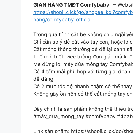
GIAN HÀNG TMĐT Comfybaby:
– Websi
https://shopii.click/go/shopee_kol?comfy
hang/comfybaby-official
Trong quá trình cắt bé không chịu ngồi y
Chỉ cần sơ ý dễ cắt vào tay con, hoặc lỡ 
Cắt móng thông thường dễ để lại cạnh sắ
Thế mới biết, việc tưởng đơn giản mà khô
Mẹ đừng lo, máy dũa móng tay Comfybaby
Có 4 tấm mài phù hợp với từng giai đoạn: 
dễ dàng
Có 2 mức tốc độ nhanh chậm có thể thay 
Không gây ồn nên có thể cắt móng tay ch
Đây chính là sản phẩm không thể thiếu tr
#máy_dũa_móng_tay #comfybaby #4bab
Link sản phẩm: https://shopii.click/go/s