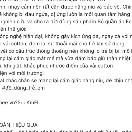
nh, nhạy cảm nên rất cần được nâng niu và bảo vệ. Chín
bé không bị đau ngứa, dị ứng luôn là mối quan tâm hàn
ghiên cứu và cho ra đời dòng sản phẩm Bộ quần áo Eco 
n thế giới:
công nghệ hiện đại, không gây kích ứng da, ngay cả với
 vải cotton, đem lại sự thoải mái cho trẻ khi sử dụng.
vải có cấu trúc thông thoáng nên không lo trẻ bị bí, mồ
mang lại cảm giác mát mẻ mà vừa đảm bảo giữ thân nhiệt
au khi giặt, khắc phục nhược điểm của vải cotton
iện với môi trường!
al chắc chắn sẽ mang lại cảm giác nâng niu, dễ chịu nh
s #đồ_dùng_trẻ_em
hopee.vn?2qqKmFl
OÀN, HIỆU QUẢ