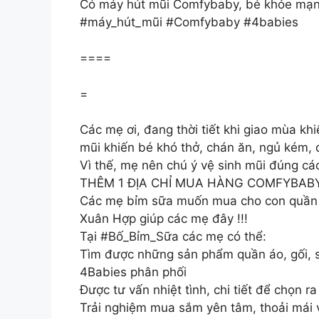
Có máy hút mũi Comfybaby, bé khỏe mạn
#máy_hút_mũi #Comfybaby #4babies
====
=
Các mẹ ơi, đang thời tiết khi giao mùa kh
mũi khiến bé khó thở, chán ăn, ngủ kém,
Vì thế, mẹ nên chú ý vệ sinh mũi đúng c
THÊM 1 ĐỊA CHỈ MUA HÀNG COMFYBAB
Các mẹ bỉm sữa muốn mua cho con quần á
Xuân Hợp giúp các mẹ đây !!!
Tại #Bố_Bỉm_Sữa các mẹ có thể:
Tìm được những sản phẩm quần áo, gối, 
4Babies phân phối
Được tư vấn nhiệt tình, chi tiết để chọn 
Trải nghiệm mua sắm yên tâm, thoải mái 