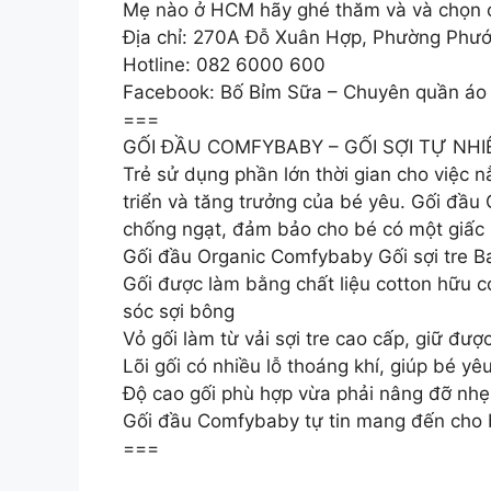
Mẹ nào ở HCM hãy ghé thăm và và chọn 
Địa chỉ: 270A Đỗ Xuân Hợp, Phường Phướ
Hotline: 082 6000 600
Facebook: Bố Bỉm Sữa – Chuyên quần áo 
===
GỐI ĐẦU COMFYBABY – GỐI SỢI TỰ N
Trẻ sử dụng phần lớn thời gian cho việc 
triển và tăng trưởng của bé yêu. Gối đầu 
chống ngạt, đảm bảo cho bé có một giấc 
Gối đầu Organic Comfybaby Gối sợi tre B
Gối được làm bằng chất liệu cotton hữu c
sóc sợi bông
Vỏ gối làm từ vải sợi tre cao cấp, giữ đượ
Lõi gối có nhiều lỗ thoáng khí, giúp bé yê
Độ cao gối phù hợp vừa phải nâng đỡ nhẹ 
Gối đầu Comfybaby tự tin mang đến cho b
===