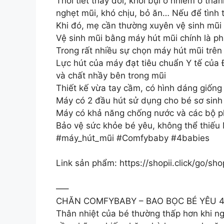
Thời tiết thay đổi, khói bụi ô nhiễm ở th
nghẹt mũi, khó chịu, bỏ ăn… Nếu để tình 
Khi đó, mẹ cần thường xuyên vệ sinh mũi
Vệ sinh mũi bằng máy hút mũi chính là ph
Trong rất nhiều sự chọn máy hút mũi trên
Lực hút của máy đạt tiêu chuẩn Y tế của
và chất nhầy bên trong mũi
Thiết kế vừa tay cầm, có hình dáng giốn
Máy có 2 đầu hút sử dụng cho bé sơ sinh 
Máy có khả năng chống nước và các bộ ph
Bảo vệ sức khỏe bé yêu, không thể thiếu
#máy_hút_mũi #Comfybaby #4babies
Link sản phẩm: https://shopii.click/go/
—–
CHĂN COMFYBABY – BAO BỌC BÉ YÊU 
Thân nhiệt của bé thường thấp hơn khi ng