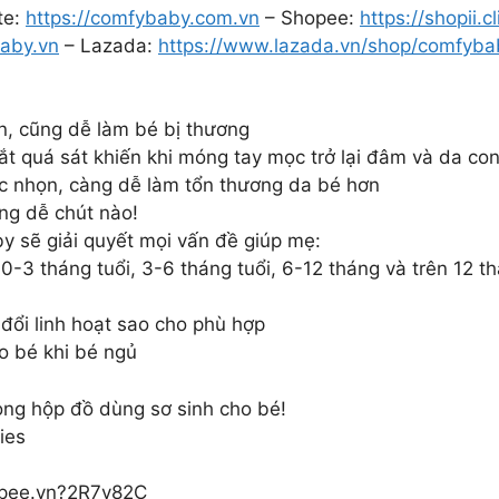
te:
https://comfybaby.com.vn
– Shopee:
https://shopii.
baby.vn
– Lazada:
https://www.lazada.vn/shop/comfyba
ên, cũng dễ làm bé bị thương
cắt quá sát khiến khi móng tay mọc trở lại đâm và da co
c nhọn, càng dễ làm tổn thương da bé hơn
ng dễ chút nào!
 sẽ giải quyết mọi vấn đề giúp mẹ:
0-3 tháng tuổi, 3-6 tháng tuổi, 6-12 tháng và trên 12 th
đổi linh hoạt sao cho phù hợp
o bé khi bé ngủ
ong hộp đồ dùng sơ sinh cho bé!
ies
hopee.vn?2R7v82C