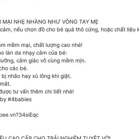
M MẠI NHẸ NHÀNG NHƯ VÒNG TAY MẸ
cảm, nếu chọn đồ cho bé quá thô cứng, hoặc chất liệu 
ắm mềm mại, chất lượng cao nhé!
ho làn da nhạy cảm của bé:
ỹ lưỡng, cảm giác vô cùng mềm mịn.
cho các bé.
bị nhão hay xù lông khi giặt.
 mắt.
ược tư vấn thêm chi tiết nhé!
by #4babies
hopee.vn?34siEqc
ỆU CAO CẤP CHO TRẢI NGHIỆM TUYỆT VỜI