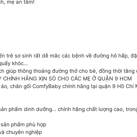
h, mẹ an tâm!
iến trẻ sơ sinh rất dễ mắc các bệnh về đường hô hấp, đặ
 quấy khóc…
ách giúp thông thoáng đường thở cho bé, đồng thời tăn
Y CHÍNH HÃNG XỊN SÒ CHO CÁC MẸ Ở QUẬN 9 HCM
o, chăn gối ComfyBaby chính hãng tại quận 9 Hồ Chí
sản phẩm dinh dưỡng… chính hãng chất lượng cao, tro
ra sản phẩm phù hợp
và chuyên nghiệp