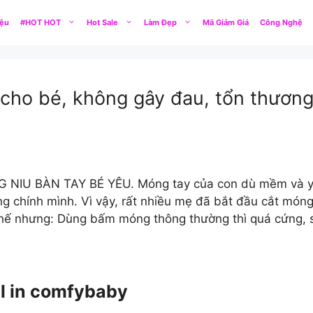
iệu
#HOT HOT
Hot Sale
Làm Đẹp
Mã Giảm Giá
Công Nghệ
ho bé, không gây đau, tổn thương 
G NIU BÀN TAY BÉ YÊU. Móng tay của con dù mềm và yếu
g chính mình. Vì vậy, rất nhiều mẹ đã bắt đầu cắt móng 
 Thế nhưng: Dùng bấm móng thông thường thì quá cứng,
ll in comfybaby