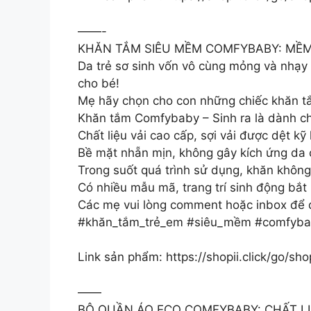
——-
KHĂN TẮM SIÊU MỀM COMFYBABY: MỀ
Da trẻ sơ sinh vốn vô cùng mỏng và nhạy 
cho bé!
Mẹ hãy chọn cho con những chiếc khăn t
Khăn tắm Comfybaby – Sinh ra là dành c
Chất liệu vải cao cấp, sợi vải được dệt k
Bề mặt nhẵn mịn, không gây kích ứng da 
Trong suốt quá trình sử dụng, khăn không 
Có nhiều mẫu mã, trang trí sinh động bắt
Các mẹ vui lòng comment hoặc inbox để đ
#khăn_tắm_trẻ_em #siêu_mềm #comfyba
Link sản phẩm: https://shopii.click/go/s
——
BỘ QUẦN ÁO ECO COMFYBABY: CHẤT LI