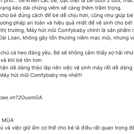
ành phố… dễ khiến các bé, đặc biệt là bé dưới 2 tuổi, m
trạng kéo dài chứng viêm sẽ càng thêm trầm trọng.
 cho bé đúng cách để bé dễ chịu hơn, cũng như giúp bé
ương pháp an toàn và hiệu quả nhất để vệ sinh cho bé!
 thị trường, Máy hút mũi Comfybaby chính là sản phẩm m
 Đài Loan, không gây tổn thương niêm mạc mũi, nhưng v
g chú cá heo đáng yêu. Bé sẽ không cảm thấy sợ hãi nh
và khi bé lớn hơn
ận dễ dàng tháo lắp nên việc vệ sinh máy rất dễ dàng
 Máy hút mũi Comfybaby mẹ nhé!!!
shopee.vn?2OuxmGA
4 MÙA
ủ và việc giữ ấm cơ thể cho bé là điều rất quan trọng 