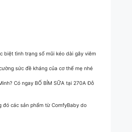
c biệt tình trạng sổ mũi kéo dài gây viêm
g cường sức đề kháng của cơ thể mẹ nhé
 Minh? Có ngay BỐ BỈM SỮA tại 270A Đỗ
ng đó các sản phẩm từ ComfyBaby do