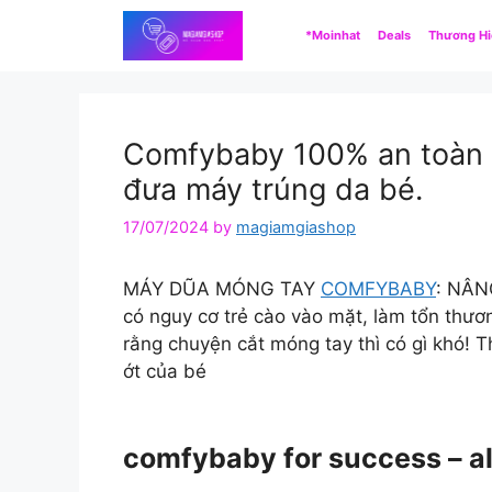
Skip
*Moinhat
Deals
Thương H
to
content
Comfybaby 100% an toàn c
đưa máy trúng da bé.
17/07/2024
by
magiamgiashop
MÁY DŨA MÓNG TAY
COMFYBABY
: NÂN
có nguy cơ trẻ cào vào mặt, làm tổn thươn
rằng chuyện cắt móng tay thì có gì khó!
ớt của bé
comfybaby for success – a