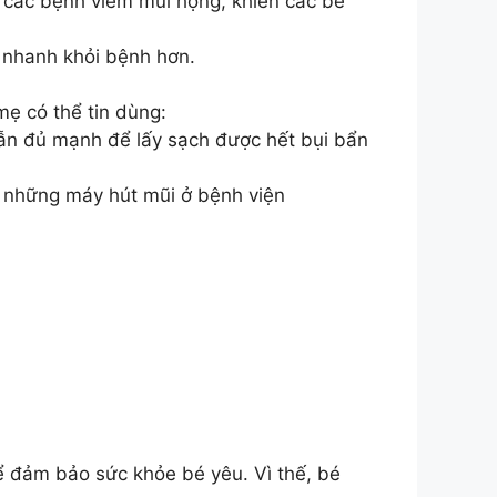
ắc các bệnh viêm mũi họng, khiến các bé
 nhanh khỏi bệnh hơn.
ẹ có thể tin dùng:
ẫn đủ mạnh để lấy sạch được hết bụi bẩn
ư những máy hút mũi ở bệnh viện
để đảm bảo sức khỏe bé yêu. Vì thế, bé