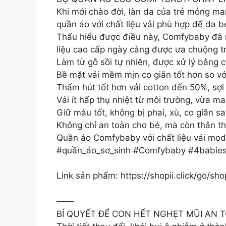
Khi mới chào đời, làn da của trẻ mỏng ma
quần áo với chất liệu vải phù hợp để da 
Thấu hiểu được điều này, Comfybaby đã n
liệu cao cấp ngày càng được ưa chuộng trê
Làm từ gỗ sồi tự nhiên, được xử lý bằng 
Bề mặt vải mềm mịn co giãn tốt hơn so với
Thấm hút tốt hơn vải cotton đến 50%, sợi 
Vải ít hấp thụ nhiệt từ môi trường, vừa 
Giữ màu tốt, không bị phai, xù, co giãn s
Không chỉ an toàn cho bé, mà còn thân th
Quần áo Comfybaby với chất liệu vải mod
#quần_áo_sơ_sinh #Comfybaby #4babie
Link sản phẩm: https://shopii.click/go/s
——
BÍ QUYẾT ĐỂ CON HẾT NGHẸT MŨI AN T