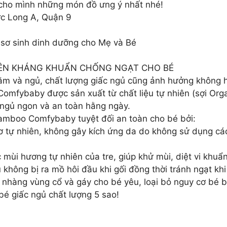
cho mình những món đồ ưng ý nhất nhé!
c Long A, Quận 9
sơ sinh dinh dưỡng cho Mẹ và Bé
HIÊN KHÁNG KHUẨN CHỐNG NGẠT CHO BÉ
nằm và ngủ, chất lượng giấc ngủ cũng ảnh hưởng không 
Comfybaby được sản xuất từ chất liệu tự nhiên (sợi Orga
ngủ ngon và an toàn hằng ngày.
amboo Comfybaby tuyệt đối an toàn cho bé bởi:
ơ tự nhiên, không gây kích ứng da do không sử dụng các
c mùi hương tự nhiên của tre, giúp khử mùi, diệt vi khuẩ
u không bị ra mồ hôi đầu khi gối đồng thời tránh ngạt kh
nhàng vùng cổ và gáy cho bé yêu, loại bỏ nguy cơ bé bị
é giấc ngủ chất lượng 5 sao!