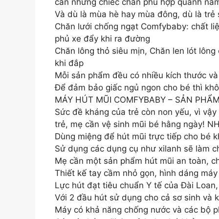
cần những chiếc chăn phù hợp quanh nă
Và dù là mùa hè hay mùa đông, dù là trẻ
Chăn lưới chống ngạt Comfybaby: chất liệ
phủ xe đẩy khi ra đường
Chăn lông thỏ siêu mịn, Chăn len lót lông
khi đắp
Mỗi sản phẩm đều có nhiều kích thước và
Để đảm bảo giấc ngủ ngon cho bé thì kh
MÁY HÚT MŨI COMFYBABY – SẢN PHẨM
Sức đề kháng của trẻ còn non yếu, vì vậy 
trẻ, mẹ cần vệ sinh mũi bé hằng ngày! 
Dùng miệng để hút mũi trực tiếp cho bé k
Sử dụng các dụng cụ như xilanh sẽ làm c
Mẹ cần một sản phẩm hút mũi an toàn, ch
Thiết kế tay cầm nhỏ gọn, hình dáng máy
Lực hút đạt tiêu chuẩn Y tế của Đài Loa
Với 2 đầu hút sử dụng cho cả sơ sinh và k
Máy có khả năng chống nước và các bộ ph