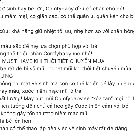
m.
 sơ sinh hay bé lớn, Comfybaby đều có chăn cho bé!
u mềm mại, co giãn cao, có thể quấn ủ, quấn kén cho b
 cừu: khả năng giữ nhiệt tối ưu, nhẹ hơn so với chăn bô
 màu sắc để mẹ lựa chọn phù hợp với bé
ông thể thiếu chăn Comfybaby mẹ nhé!
 MUST HAVE KHI THỜI TIẾT CHUYỂN MÙA
bé rất dễ bị sổ mũi, nghẹt mũi khi thời tiết chuyển mù
NHƯNG:
hông chỉ mất vệ sinh mà còn có thể khiến bé lây nhiễm 
hảy máu, xước niêm mạc mũi ở trẻ
ất lượng! Máy hút mũi Comfybaby sẽ “xóa tan” mọi nỗi 
 liên tưởng đến chú cá heo gây được thiện cảm với bé
n, không gây tổn thương niêm mạc mũi
hi bé lớn hơn
ận có thể tháo lắp nên việc vệ sinh máy rất dễ dàng