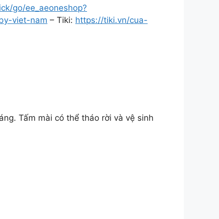
click/go/ee_aeoneshop?
by-viet-nam
– Tiki:
https://tiki.vn/cua-
n
áng. Tấm mài có thể tháo rời và vệ sinh