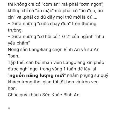
thì không chỉ có “cơm ăn” mà phải “cơm ngon”,
không chỉ có “áo mặc” mà phải có “áo đẹp, áo
xịn” và..phải có đủ đầy mọi thứ mới là đủ….
– Giữa những “cuộc chạy đua” trên thương
trường.
– Giữa những “cơ hội có 1 0 2” của ngành “nhu
yếu phẩm”
Nông sản LangBiang chọn Bình An và sự An
Toàn.
Tập thể, cán bộ nhân viên Langbiang xin phép
được nghỉ ngơi trong vòng 1 tuần để lấy lại
“𝗻𝗴𝘂𝗼̂̀𝗻 𝗻𝗮̆𝗻𝗴 𝗹𝘂̛𝗼̛̣𝗻𝗴 𝗺𝗼̛́𝗶” nhằm phụng sự quý
khách trong thời gian tới tốt hơn và tròn vẹn
hơn.
Chúc quý khách Sức Khỏe Bình An.
=