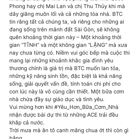
Phong hay chị Mai Lan và chị Thu Thủy khi mà
dây giăng muôn lối và cả những tòa nhà. BTC
tin rằng tất cả chúng ta, và riêng cho những ai
đang sống trên mảnh đất Sài Gòn, sẽ không
quên khoảng thời gian này – Một khoảng thời
gian “TĨNH” và một không gian “LẶNG” mà xưa
nay chưa từng có. Niềm vui góc bếp mà cuộc thi
mang lại những khoảnh khắc gia đình yêu
thương chính là giá trị mà BTC muốn lan tỏa,
những kỹ năng sinh tồn, đặc biệt là khả năng
sống, giải quyết vấn đề, tính toán chi phí cho
con lúc này là vô cùng cần thiết. Một bữa cơm
nhà chứa đầy sự giáo dục và tình yêu.
Vui mừng hơn khi #Yêu_Hơn_Bữa_Cơm_Nhà
nhận được bài dự thi từ những ACE trải đều
khắp cả nước.
Trời mưa mà ăn tô canh măng chua ớt thì còn gì
bằng .