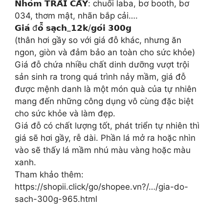
𝗡𝗵𝗼́𝗺 𝗧𝗥𝗔́𝗜 𝗖𝗔̂𝗬: chuối laba, bơ booth, bơ
034, thơm mật, nhãn bắp cải….
𝗚𝗶𝗮́ đ𝗼̂̃ 𝘀𝗮̣𝗰𝗵_𝟭𝟮𝗸/𝗴𝗼́𝗶 𝟯𝟬𝟬𝗴
(thân hơi gầy so với giá đỗ khác, nhưng ăn
ngon, giòn và đảm bảo an toàn cho sức khỏe)
Giá đỗ chứa nhiều chất dinh dưỡng vượt trội
sản sinh ra trong quá trình nảy mầm, giá đỗ
được mệnh danh là một món quà của tự nhiên
mang đến những công dụng vô cùng đặc biệt
cho sức khỏe và làm đẹp.
Giá đỗ có chất lượng tốt, phát triển tự nhiên thì
giá sẽ hơi gầy, rễ dài. Phần lá mở ra hoặc nhìn
vào sẽ thấy lá mầm nhú màu vàng hoặc màu
xanh.
Tham khảo thêm:
https://shopii.click/go/shopee.vn?/…/gia-do-
sach-300g-965.html