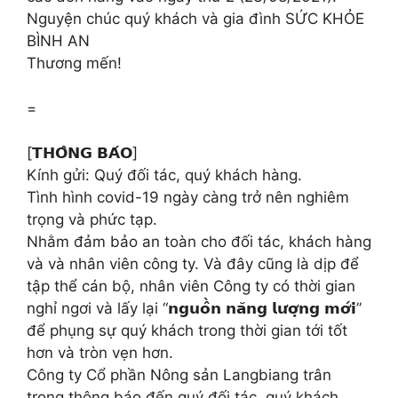
Nguyện chúc quý khách và gia đình SỨC KHỎE
BÌNH AN
Thương mến!
=
[𝗧𝗛𝗢̂𝗡𝗚 𝗕𝗔́𝗢]
Kính gửi: Quý đối tác, quý khách hàng.
Tình hình covid-19 ngày càng trở nên nghiêm
trọng và phức tạp.
Nhằm đảm bảo an toàn cho đối tác, khách hàng
và và nhân viên công ty. Và đây cũng là dịp để
tập thể cán bộ, nhân viên Công ty có thời gian
nghỉ ngơi và lấy lại “𝗻𝗴𝘂𝗼̂̀𝗻 𝗻𝗮̆𝗻𝗴 𝗹𝘂̛𝗼̛̣𝗻𝗴 𝗺𝗼̛́𝗶”
để phụng sự quý khách trong thời gian tới tốt
hơn và tròn vẹn hơn.
Công ty Cổ phần Nông sản Langbiang trân
trọng thông báo đến quý đối tác, quý khách