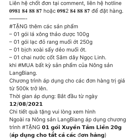
Liên hệ chốt đơn tại comment, liên hệ hotline
𝟎𝟗𝟖𝟏 𝟖𝟒 𝟖𝟖 𝟖𝟕 hoặc 𝟎𝟗𝟖2 𝟖𝟒 𝟖𝟖 𝟖𝟕 để đặt hàng.
———-
#TẶNG thêm các sản phẩm
– 01 gói lá xông thảo dược 100g
– 01 gói lạc đỏ rang muối ớt 250g
– 01 bịch xoài sấy dẻo muối ớt.
– 01 chai nước cốt Sâm dây Ngọc Linh.
khi #MUA bất kỳ sản phẩm của Nông sản
LangBiang.
Chương trình áp dụng cho các đơn hàng trị giá
từ 500k trở lên.
Thời gian áp dụng: Bắt đầu từ ngày
𝟭𝟮/𝟬𝟴/𝟮𝟬𝟮𝟭
Chi tiết quà tặng vui lòng xem hình
Ngoài ra Nông sản LangBiang áp dụng chương
trình #TẶNG 𝟬𝟭 𝗴𝗼́𝗶 𝗫𝘂𝘆𝗲̂𝗻 𝗧𝗮̂𝗺 𝗟𝗶𝗲̂𝗻 𝟮𝟬𝗴
(𝗮́𝗽 𝗱𝘂̣𝗻𝗴 𝗰𝗵𝗼 𝘁𝗮̂́𝘁 𝗰𝗮̉ 𝗰𝗮́𝗰 đ𝗼̛𝗻 𝗵𝗮̀𝗻𝗴)