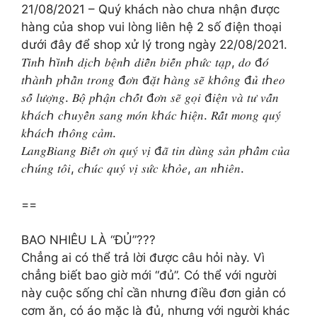
21/08/2021 – Quý khách nào chưa nhận được
hàng của shop vui lòng liên hệ 2 số điện thoại
dưới đây để shop xử lý trong ngày 22/08/2021.
𝑇𝑖̀𝑛ℎ ℎ𝑖̀𝑛ℎ 𝑑𝑖̣𝑐ℎ 𝑏𝑒̣̂𝑛ℎ 𝑑𝑖𝑒̂̃𝑛 𝑏𝑖𝑒̂́𝑛 𝑝ℎ𝑢̛́𝑐 𝑡𝑎̣𝑝, 𝑑𝑜 đ𝑜́
𝑡ℎ𝑎̀𝑛ℎ 𝑝ℎ𝑎̂̀𝑛 𝑡𝑟𝑜𝑛𝑔 đ𝑜̛𝑛 đ𝑎̣̆𝑡 ℎ𝑎̀𝑛𝑔 𝑠𝑒̃ 𝑘ℎ𝑜̂𝑛𝑔 đ𝑢̉ 𝑡ℎ𝑒𝑜
𝑠𝑜̂́ 𝑙𝑢̛𝑜̛̣𝑛𝑔. 𝐵𝑜̣̂ 𝑝ℎ𝑎̣̂𝑛 𝑐ℎ𝑜̂́𝑡 đ𝑜̛𝑛 𝑠𝑒̃ 𝑔𝑜̣𝑖 đ𝑖𝑒̣̂𝑛 𝑣𝑎̀ 𝑡𝑢̛ 𝑣𝑎̂́𝑛
𝑘ℎ𝑎́𝑐ℎ 𝑐ℎ𝑢𝑦𝑒̂̉𝑛 𝑠𝑎𝑛𝑔 𝑚𝑜́𝑛 𝑘ℎ𝑎́𝑐 ℎ𝑖𝑒̣̂𝑛. 𝑅𝑎̂́𝑡 𝑚𝑜𝑛𝑔 𝑞𝑢𝑦́
𝑘ℎ𝑎́𝑐ℎ 𝑡ℎ𝑜̂𝑛𝑔 𝑐𝑎̉𝑚.
𝐿𝑎𝑛𝑔𝐵𝑖𝑎𝑛𝑔 𝐵𝑖𝑒̂́𝑡 𝑜̛𝑛 𝑞𝑢𝑦́ 𝑣𝑖̣ đ𝑎̃ 𝑡𝑖𝑛 𝑑𝑢̀𝑛𝑔 𝑠𝑎̉𝑛 𝑝ℎ𝑎̂̉𝑚 𝑐𝑢̉𝑎
𝑐ℎ𝑢́𝑛𝑔 𝑡𝑜̂𝑖, 𝑐ℎ𝑢́𝑐 𝑞𝑢𝑦́ 𝑣𝑖̣ 𝑠𝑢̛́𝑐 𝑘ℎ𝑜̉𝑒, 𝑎𝑛 𝑛ℎ𝑖𝑒̂𝑛.
==
BAO NHIÊU LÀ “ĐỦ”???
Chẳng ai có thể trả lời được câu hỏi này. Vì
chẳng biết bao giờ mới “đủ”. Có thể với người
này cuộc sống chỉ cần nhưng điều đơn giản có
cơm ăn, có áo mặc là đủ, nhưng với người khác