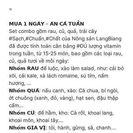
=
𝗠𝗨𝗔 𝟭 𝗡𝗚𝗔̀𝗬 – 𝗔̆𝗡 𝗖𝗔̉ 𝗧𝗨𝗔̂̀𝗡
Set combo gồm rau, củ, quả, trái cây
#Sạch,#Chuẩn,#Chất của Nông sản LangBiang
đã được tính toán cân bằng #ĐỦ lượng vitamin
trong tuần, từ 15-25 món, bao gồm các loại rau,
củ, quả tươi về mỗi ngày:
𝗡𝗵𝗼́𝗺 𝗥𝗔𝗨 để luộc, xào làm salad, như: cải bó
xôi, cải kale, xà lách romaine, sú tím, nấm
hương, …
𝗡𝗵𝗼́𝗺 𝗤𝗨𝗔̉: nấu canh, xào: Cà chua, bí ngòi,
ớt chuông (xanh, đỏ, vàng), hạt sen, đậu thập
cẩm…
𝗡𝗵𝗼́𝗺 𝗖𝗨̉: để hầm, kho: Cà rốt, khoai lang,
khoai môn, khoai tây….
𝗡𝗵𝗼́𝗺 𝗚𝗜𝗔 𝗩𝗜̣: tỏi, hành, gừng, sả, chanh….