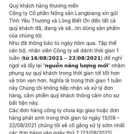
Quý khách hàng thương mến
Công ty Cổ phần Nông sản Langbiang xin gửi
Tình Yêu Thương và Lòng Biết Ơn đến tất cả
quý khách đã, đang và sẽ…tin dùng sản phẩm
của chùng tôi.
Như đã thông báo từ ngày hôm qua. Tập thể
cán bộ, nhân viên Công ty sẽ dành thời gian 1
tuần (𝘁𝘂̛̀ 𝟭𝟲/𝟬𝟴/𝟮𝟬𝟮𝟭 – 𝟮𝟮/𝟬𝟴/𝟮𝟬𝟮𝟭) để nghỉ
ngơi và lấy lại “𝗻𝗴𝘂𝗼̂̀𝗻 𝗻𝗮̆𝗻𝗴 𝗹𝘂̛𝗼̛̣𝗻𝗴 𝗺𝗼̛́𝗶” nhằm
phụng sự quý khách trong thời gian tới tốt hơn
và tròn vẹn hơn. Nghĩa là trong thời gian 1 tuần
này Chúng tôi không tiếp nhận và xử lý đơn
hàng, cảm phiền quý khách thông cảm cho sự
bất tiện này.
Các đơn hàng công ty chưa kịp giao hoặc đơn
hàng phát sinh trong thời gian từ ngày 15/08 –
22/08/2021 chúng tôi sẽ cố gắng xử lý sớm nhất
các đơn hàng vào ngày thứ 2 (23/08/2021).