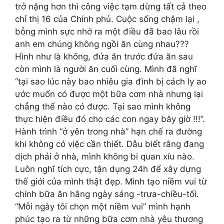
trở nặng hơn thì công việc tạm dừng tất cả theo
chỉ thị 16 của Chính phủ. Cuộc sống chậm lại ,
bỗng mình sực nhớ ra một điều đã bao lâu rồi
anh em chúng không ngồi ăn cùng nhau???
Hình như là không, đứa ăn trước đứa ăn sau
còn mình là người ăn cuối cùng. Mình đã nghĩ
“tại sao lúc này bao nhiêu gia đình bị cách ly ao
ước muốn có được một bữa cơm nhà nhưng lại
chẳng thể nào có được. Tại sao mình không
thực hiện điều đó cho các con ngay bây giờ !!!”.
Hành trình “ở yên trong nhà” hạn chế ra đường
khi không có việc cần thiết. Dẫu biết rằng đang
dịch phải ở nhà, mình không bi quan xíu nào.
Luôn nghĩ tích cực, tận dụng 24h để xây dựng
thế giới của mình thật đẹp. Mình tạo niềm vui từ
chính bữa ăn hằng ngày sáng -trưa-chiều-tối.
“Mỗi ngày tôi chọn một niềm vui” mình hạnh
phúc tạo ra từ những bữa cơm nhà yêu thương