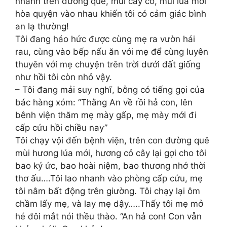
nhanh trên đường quê, mùi cây cỏ, mùi lúa mới
hòa quyện vào nhau khiến tôi có cảm giác bình
an lạ thường!
Tôi đang háo hức được cùng mẹ ra vườn hái
rau, cùng vào bếp nấu ăn với mẹ để cùng luyên
thuyên với mẹ chuyện trên trời dưới đất giống
như hồi tôi còn nhỏ vậy.
– Tôi đang mải suy nghĩ, bỗng có tiếng gọi của
bác hàng xóm: “Thằng An về rồi hả con, lên
bênh viện thăm mẹ mày gấp, mẹ mày mới đi
cấp cứu hồi chiều nay”
Tôi chạy vội đến bệnh viện, trên con đường quê
mùi hương lúa mới, hương cỏ cây lại gợi cho tôi
bao ký ức, bao hoài niệm, bao thương nhớ thời
thơ ấu….Tôi lao nhanh vào phòng cấp cứu, mẹ
tôi nằm bất động trên giường. Tôi chạy lại ôm
chầm lấy mẹ, và lay mẹ dậy…..Thấy tôi mẹ mở
hé đôi mắt nói thều thào. “An hả con! Con vẫn