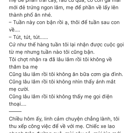
mẹ để phần trái cây, rau củ quả, có con gà mái
mới đẻ trứng ngon lắm, mẹ để phần về lấy lên
thành phố ăn nhé.
– Tuần này con bận rồi ạ, thôi để tuần sau con
về….
– Tút, tút, tút……
Cứ như thế hàng tuần tôi lại nhận được cuộc gọi
từ mẹ nhưng tuần nào tôi cũng bận.
Tôi chợt nhận ra đã lâu lắm rồi tôi không về
thăm ba mẹ
Cũng lâu lắm rồi tôi không ăn bữa cơm gia đình.
Cũng lâu lắm rồi tôi không nhìn thấy ánh mắt
mẹ cười.
Cũng lâu lắm rồi tôi không thấy mẹ gọi điện
thoại….
——–
Chiều hôm ấy, linh cảm chuyện chẳng lành, tôi
thu xếp công việc để về với mẹ. Chiếc xe lao