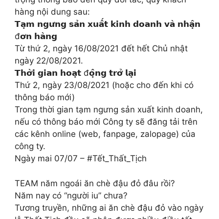
hàng nội dung sau:
𝗧𝗮̣𝗺 𝗻𝗴𝘂̛𝗻𝗴 𝘀𝗮̉𝗻 𝘅𝘂𝗮̂́𝘁 𝗸𝗶𝗻𝗵 𝗱𝗼𝗮𝗻𝗵 𝘃𝗮̀ 𝗻𝗵𝗮̣̂𝗻
đ𝗼̛𝗻 𝗵𝗮̀𝗻𝗴
Từ thứ 2, ngày 16/08/2021 đết hết Chủ nhật
ngày 22/08/2021.
𝗧𝗵𝗼̛̀𝗶 𝗴𝗶𝗮𝗻 𝗵𝗼𝗮̣𝘁 đ𝗼̣̂𝗻𝗴 𝘁𝗿𝗼̛̉ 𝗹𝗮̣𝗶
Thứ 2, ngày 23/08/2021 (hoặc cho đến khi có
thông báo mới)
Trong thời gian tạm ngưng sản xuất kinh doanh,
nếu có thông báo mới Công ty sẽ đăng tải trên
các kênh online (web, fanpage, zalopage) của
công ty.
Ngày mai 07/07 – #Tết_Thất_Tịch
TEAM năm ngoái ăn chè đậu đỏ đâu rồi?
Năm nay có “người iu” chưa?
Tương truyền, những ai ăn chè đậu đỏ vào ngày