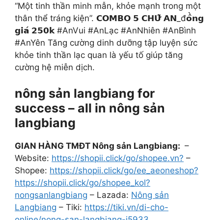
“Một tinh thần minh mẫn, khỏe mạnh trong một
thân thể tráng kiện”. 𝗖𝗢𝗠𝗕𝗢 𝟱 𝗖𝗛𝗨̛̃ 𝗔𝗡_đ𝗼̂̀𝗻𝗴
𝗴𝗶𝗮́ 𝟮𝟱𝟬𝗸 #AnVui #AnLạc #AnNhiên #AnBình
#AnYên Tăng cường dinh dưỡng tập luyện sức
khỏe tinh thần lạc quan là yếu tố giúp tăng
cường hệ miễn dịch.
nông sản langbiang for
success – all in nông sản
langbiang
GIAN HÀNG TMĐT Nông sản Langbiang:
–
Website:
https://shopii.click/go/shopee.vn?
–
Shopee:
https://shopii.click/go/ee_aeoneshop?
https://shopii.click/go/shopee_kol?
nongsanlangbiang
– Lazada:
Nông sản
Langbiang
– Tiki:
https://tiki.vn/di-cho-
online/nong-san-langbiang-i5933