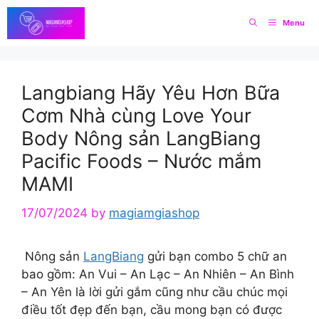
Skip
Menu
to
content
Langbiang Hãy Yêu Hơn Bữa
Cơm Nhà cùng Love Your
Body Nông sản LangBiang
Pacific Foods – Nước mắm
MAMI
17/07/2024
by
magiamgiashop
Nông sản
LangBiang
gửi bạn combo 5 chữ an
bao gồm: An Vui – An Lạc – An Nhiên – An Bình
– An Yên là lời gửi gắm cũng như cầu chúc mọi
điều tốt đẹp đến bạn, cầu mong bạn có được