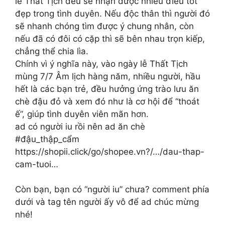
lễ Thất Tịch đều sẽ nhận được nhiều điều tốt
đẹp trong tình duyên. Nếu độc thân thì người đó
sẽ nhanh chóng tìm được ý chung nhân, còn
nếu đã có đôi có cặp thì sẽ bên nhau trọn kiếp,
chẳng thể chia lìa.
Chính vì ý nghĩa này, vào ngày lễ Thất Tịch
mùng 7/7 Âm lịch hàng năm, nhiều người, hầu
hết là các bạn trẻ, đều hưởng ứng trào lưu ăn
chè đậu đỏ và xem đó như là cơ hội để “thoát
ế”, giúp tình duyên viên mãn hơn.
ad có người iu rồi nên ad ăn chè
#đậu_thập_cẩm
https://shopii.click/go/shopee.vn?/…/dau-thap-
cam-tuoi…
Còn bạn, bạn có “người iu” chưa? comment phía
dưới và tag tên người ấy vô để ad chúc mừng
nhé!