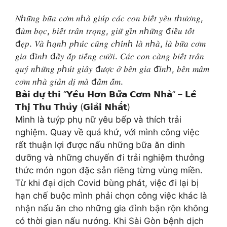
𝑁ℎ𝑢̛̃𝑛𝑔 𝑏𝑢̛̃𝑎 𝑐𝑜̛𝑚 𝑛ℎ𝑎̀ 𝑔𝑖𝑢́𝑝 𝑐𝑎́𝑐 𝑐𝑜𝑛 𝑏𝑖𝑒̂́𝑡 𝑦𝑒̂𝑢 𝑡ℎ𝑢̛𝑜̛𝑛𝑔,
đ𝑢̀𝑚 𝑏𝑜̣𝑐, 𝑏𝑖𝑒̂́𝑡 𝑡𝑟𝑎̂𝑛 𝑡𝑟𝑜̣𝑛𝑔, 𝑔𝑖𝑢̛̃ 𝑔𝑖̀𝑛 𝑛ℎ𝑢̛̃𝑛𝑔 đ𝑖𝑒̂̀𝑢 𝑡𝑜̂́𝑡
đ𝑒̣𝑝. 𝑉𝑎̀ ℎ𝑎̣𝑛ℎ 𝑝ℎ𝑢́𝑐 𝑐𝑢̃𝑛𝑔 𝑐ℎ𝑖́𝑛ℎ 𝑙𝑎̀ 𝑛ℎ𝑎̀, 𝑙𝑎̀ 𝑏𝑢̛̃𝑎 𝑐𝑜̛𝑚
𝑔𝑖𝑎 đ𝑖̀𝑛ℎ đ𝑎̂̀𝑦 𝑎̆́𝑝 𝑡𝑖𝑒̂́𝑛𝑔 𝑐𝑢̛𝑜̛̀𝑖. 𝐶𝑎́𝑐 𝑐𝑜𝑛 𝑐𝑎̀𝑛𝑔 𝑏𝑖𝑒̂́𝑡 𝑡𝑟𝑎̂𝑛
𝑞𝑢𝑦́ 𝑛ℎ𝑢̛̃𝑛𝑔 𝑝ℎ𝑢́𝑡 𝑔𝑖𝑎̂𝑦 đ𝑢̛𝑜̛̣𝑐 𝑜̛̉ 𝑏𝑒̂𝑛 𝑔𝑖𝑎 đ𝑖̀𝑛ℎ, 𝑏𝑒̂𝑛 𝑚𝑎̂𝑚
𝑐𝑜̛𝑚 𝑛ℎ𝑎̀ 𝑔𝑖𝑎̉𝑛 𝑑𝑖̣ 𝑚𝑎̀ đ𝑎̂̀𝑚 𝑎̂́𝑚.
𝗕𝗮̀𝗶 𝗱𝘂̛̣ 𝘁𝗵𝗶 “𝗬𝗲̂𝘂 𝗛𝗼̛𝗻 𝗕𝘂̛̃𝗮 𝗖𝗼̛𝗺 𝗡𝗵𝗮̀” – 𝗟𝗲̂
𝗧𝗵𝗶̣ 𝗧𝗵𝘂 𝗧𝗵𝘂̉𝘆 (𝗚𝗶𝗮̉𝗶 𝗡𝗵𝗮̂́𝘁)
Mình là tuýp phụ nữ yêu bếp và thích trải
nghiệm. Quay về quá khứ, với mình công việc
rất thuận lợi được nấu những bữa ăn dinh
dưỡng và những chuyến đi trải nghiệm thưởng
thức món ngon đặc sản riêng từng vùng miền.
Từ khi đại dịch Covid bùng phát, việc đi lại bị
hạn chế buộc mình phải chọn công việc khác là
nhận nấu ăn cho những gia đình bận rộn không
có thời gian nấu nướng. Khi Sài Gòn bệnh dịch