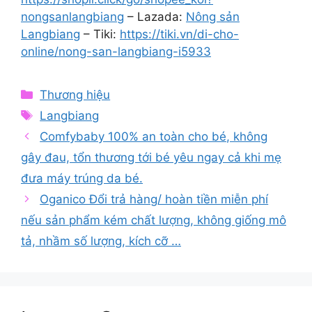
nongsanlangbiang
– Lazada:
Nông sản
Langbiang
– Tiki:
https://tiki.vn/di-cho-
online/nong-san-langbiang-i5933
Categories
Thương hiệu
Tags
Langbiang
Comfybaby 100% an toàn cho bé, không
gây đau, tổn thương tới bé yêu ngay cả khi mẹ
đưa máy trúng da bé.
Oganico Đổi trả hàng/ hoàn tiền miễn phí
nếu sản phẩm kém chất lượng, không giống mô
tả, nhầm số lượng, kích cỡ …