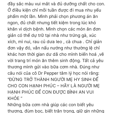
đầy sắc màu vui mắt và đủ dưỡng chất cho con.
Ở điều kiện chỉ mỗi tuần được đi mua nhu yếu
phẩm một lần. Mình phải chọn phương án ăn
ngon, đủ chất nhưng tiết kiệm trong lúc khó
khăn vì dịch bệnh. Mình chọn các món ăn đơn
giản có thể dự trữ tại nhà như trứng gà, xúc
xích, mì nui, rau củ dưa leo , cà chua . Chỉ giản
đơn vậy đó, vẫn nấu nướng như thường lệ chỉ
khác hơn thời gian dư dã cho mình biến hoá ,vẽ
vời trang trí món ăn thêm sinh động. Tất cả yêu
thương mình gửi vào bữa cơm nhà. Đúng như
câu nói của cô Dr Pepper tâm lý học nói rằng:
“ĐỪNG TRỞ THÀNH NGƯỜI MẸ HY SINH ĐỂ
CHO CON HẠNH PHÚC – HÃY LÀ NGƯỜI MẸ
HẠNH PHÚC ĐỂ CON ĐƯỢC BÌNH AN VUI
KHỎE ”
Những bữa cơm nhà giúp các con biết yêu
thương, đùm bọc, biết trân trọng, giữ gìn những