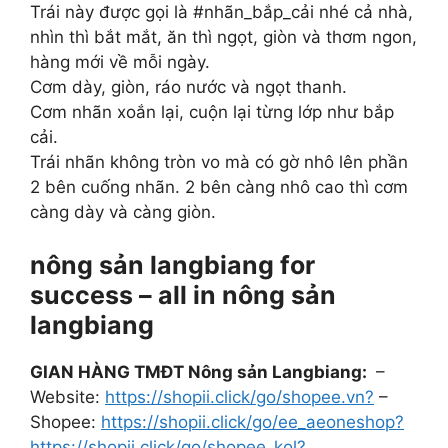
Trái này được gọi là #nhãn_bắp_cải nhé cả nhà,
nhìn thì bắt mắt, ăn thì ngọt, giòn và thơm ngon,
hàng mới về mỗi ngày.
Cơm dày, giòn, ráo nước và ngọt thanh.
Cơm nhãn xoắn lại, cuộn lại từng lớp như bắp
cải.
Trái nhãn không tròn vo mà có gờ nhô lên phần
2 bên cuống nhãn. 2 bên càng nhô cao thì cơm
càng dày và càng giòn.
nông sản langbiang for
success – all in nông sản
langbiang
GIAN HÀNG TMĐT Nông sản Langbiang:
–
Website:
https://shopii.click/go/shopee.vn?
–
Shopee:
https://shopii.click/go/ee_aeoneshop?
https://shopii.click/go/shopee_kol?