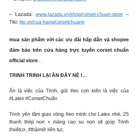
– Lazada:
www.lazada.vn/shop/corset-chuan-store
–
Tiki:
tiki.vn/cua-hang/corsetchuann
mua sản phẩm với các ưu đãi hấp dẫn và shopee
đảm bảo trên cửa hàng trực tuyến corset chuẩn
official store .
TRINH TRINH LẠI ĂN ĐÂY NÈ !…
Ăn là việc của Trinh, giữ #eo con kiến là việc của
#Latex #CorsetChuẩn
Trinh yên tâm giao vòng #eo mình cho Latex nhé, 25
thanh thép non + màng cao su non sẽ giúp Trinh
#siếtcơ, #thảimỡ liên tục.