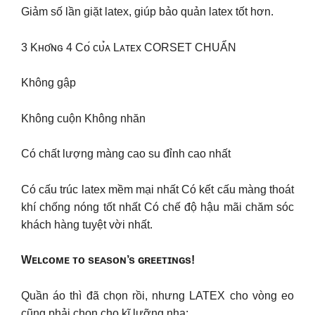
Giảm số lần giặt latex, giúp bảo quản latex tốt hơn.
3 Kʜᴏ̂ɴɢ 4 Cᴏ́ ᴄᴜ̉ᴀ Lᴀᴛᴇx CORSET CHUẨN
Không gập
Không cuộn Không nhăn
Có chất lượng màng cao su đỉnh cao nhất
Có cấu trúc latex mềm mại nhất Có kết cấu màng thoát
khí chống nóng tốt nhất Có chế độ hậu mãi chăm sóc
khách hàng tuyệt vời nhất.
Wᴇʟᴄᴏᴍᴇ ᴛᴏ sᴇᴀsᴏɴ’s ɢʀᴇᴇᴛɪɴɢs!
Quần áo thì đã chọn rồi, nhưng LATEX cho vòng eo
cũng phải chọn cho kĩ lưỡng nha: