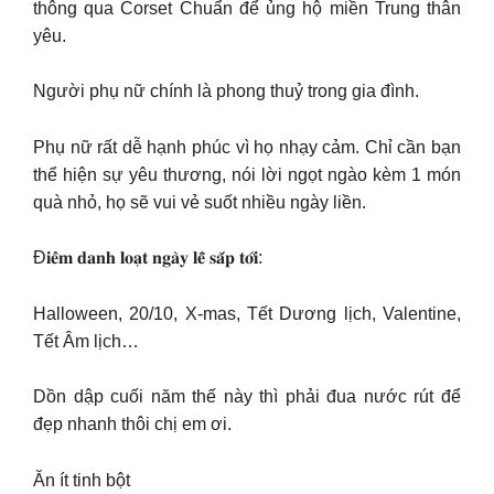
thông qua Corset Chuẩn để ủng hộ miền Trung thân
yêu.
Người phụ nữ chính là phong thuỷ trong gia đình.
Phụ nữ rất dễ hạnh phúc vì họ nhạy cảm. Chỉ cần bạn
thể hiện sự yêu thương, nói lời ngọt ngào kèm 1 món
quà nhỏ, họ sẽ vui vẻ suốt nhiều ngày liền.
Đ𝐢𝐞̂̉𝐦 𝐝𝐚𝐧𝐡 𝐥𝐨𝐚̣𝐭 𝐧𝐠𝐚̀𝐲 𝐥𝐞̂̃ 𝐬𝐚̆́𝐩 𝐭𝐨̛́𝐢:
Halloween, 20/10, X-mas, Tết Dương lịch, Valentine,
Tết Âm lịch…
Dồn dập cuối năm thế này thì phải đua nước rút để
đẹp nhanh thôi chị em ơi.
Ăn ít tinh bột