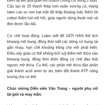
Đem lại kết quả giảm eo nhanh chóng chỉ trong 2 tuần.
Cấu tạo từ 25 thanh thép non xoắn xương cá, màng
latex cao su non hạt mật độ thấp thoáng mát, thêm lót
cotton thấm hút mồ hôi, giúp người dùng thoải mái và
đeo được lâu dài.
Cơ chế hoạt động: Latex siết để GIỚI HẠN thể tích
khoang mỡ bụng, đồng thời siết các dóng cơ bụng lại
gần nhau, hạn chế khoảng trống cho mỡ phát triển.
Điều này giúp cơ thể không tích luỹ thêm mỡ thừa vào
khoang bụng, đồng thời khởi động cơ chế đào thải
ngược mỡ thừa. Cụ thể, các phần mỡ thừa dần phân
giải thành acid amin tự do, biến đổi thành ATP năng
lượng cho cơ thể.
Chúc mừng Diễn viên Vân Trang – người phụ nữ
tài giỏi và may mắn.