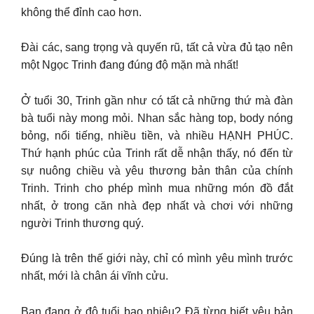
không thể đỉnh cao hơn.
Đài các, sang trọng và quyến rũ, tất cả vừa đủ tạo nên
một Ngọc Trinh đang đúng độ mặn mà nhất!
Ở tuổi 30, Trinh gần như có tất cả những thứ mà đàn
bà tuổi này mong mỏi. Nhan sắc hàng top, body nóng
bỏng, nổi tiếng, nhiều tiền, và nhiều HẠNH PHÚC.
Thứ hạnh phúc của Trinh rất dễ nhận thấy, nó đến từ
sự nuông chiều và yêu thương bản thân của chính
Trinh. Trinh cho phép mình mua những món đồ đắt
nhất, ở trong căn nhà đẹp nhất và chơi với những
người Trinh thương quý.
Đúng là trên thế giới này, chỉ có mình yêu mình trước
nhất, mới là chân ái vĩnh cửu.
Bạn đang ở độ tuổi bao nhiêu? Đã từng biết yêu bản