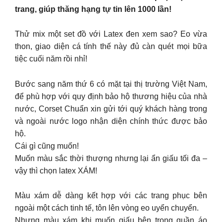
trang, giúp thăng hạng tự tin lên 1000 lần!
Thử mix một set đồ với Latex đen xem sao? Eo vừa
thon, giao diện cá tính thế này đủ càn quét mọi bữa
tiệc cuối năm rồi nhỉ!
Bước sang năm thứ 6 có mặt tại thị trường Việt Nam,
để phù hợp với quy định bảo hộ thương hiệu của nhà
nước, Corset Chuẩn xin gửi tới quý khách hàng trong
và ngoài nước logo nhận diện chính thức được bảo
hộ.
Cái gì cũng muốn!
Muốn màu sắc thời thượng nhưng lại ẩn giấu tối đa –
vậy thì chọn latex XÁM!
Màu xám dễ dàng kết hợp với các trang phục bên
ngoài một cách tinh tế, tôn lên vòng eo uyển chuyển.
Nhưng màu xám khi muốn giấu bên trong quần áo