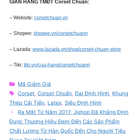
GIAN HÀNG TMĐT Corset Chuẩn:
– Website:
corsetchuan.vn
– Shopee:
shopee.vn/corsetchuann
– Lazada:
www.lazada.vn/shop/corset-chuan-store
– Tiki:
tiki.vn/cua-hang/corsetchuann
Categories
Mã Giảm Giá
Tags
Corset
,
Corset Chuẩn
,
Đai Định Hình
,
Khung
Thép Cải Tiến
,
Latex
,
Siêu Định Hình
Ra Mắt Từ Năm 2017, Jjshop Đã Khẳng Định
Được Thương Hiệu Đem Đến Các Sản Phẩm
Chất Lượng Từ Hàn Quốc Đến Cho Người Tiêu