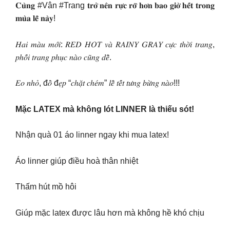
𝐂𝐮̀𝐧𝐠 #Vân #Trang 𝐭𝐫𝐨̛̉ 𝐧𝐞̂𝐧 𝐫𝐮̛̣𝐜 𝐫𝐨̛̃ 𝐡𝐨̛𝐧 𝐛𝐚𝐨 𝐠𝐢𝐨̛̀ 𝐡𝐞̂́𝐭 𝐭𝐫𝐨𝐧𝐠
𝐦𝐮̀𝐚 𝐥𝐞̂̃ 𝐧𝐚̀𝐲!
𝐻𝑎𝑖 𝑚𝑎̀𝑢 𝑚𝑜̛́𝑖: 𝑅𝐸𝐷 𝐻𝑂𝑇 𝑣𝑎̀ 𝑅𝐴𝐼𝑁𝑌 𝐺𝑅𝐴𝑌 𝑐𝑢̛̣𝑐 𝑡ℎ𝑜̛̀𝑖 𝑡𝑟𝑎𝑛𝑔,
𝑝ℎ𝑜̂́𝑖 𝑡𝑟𝑎𝑛𝑔 𝑝ℎ𝑢̣𝑐 𝑛𝑎̀𝑜 𝑐𝑢̃𝑛𝑔 𝑑𝑒̂̃.
𝐸𝑜 𝑛ℎ𝑜̉, đ𝑜̂̀ đ𝑒̣𝑝 “𝑐ℎ𝑎̣̆𝑡 𝑐ℎ𝑒́𝑚” 𝑙𝑒̂̃ 𝑡𝑒̂́𝑡 𝑡𝑢̛𝑛𝑔 𝑏𝑢̛̀𝑛𝑔 𝑛𝑎̀𝑜!!!
Mặc LATEX mà không lót LINNER là thiếu sót!
Nhận quà 01 áo linner ngay khi mua latex!
Áo linner giúp điều hoà thân nhiệt
Thấm hút mồ hôi
Giúp mặc latex được lâu hơn mà không hề khó chịu