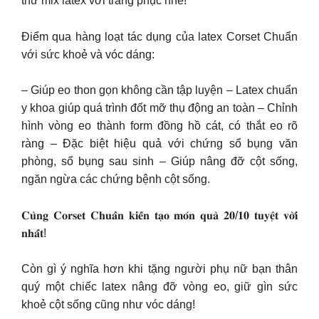
thử mix latex với trang phục nhé!
Điểm qua hàng loạt tác dụng của latex Corset Chuẩn
với sức khoẻ và vóc dáng:
– Giúp eo thon gọn không cần tập luyện – Latex chuẩn
y khoa giúp quá trình đốt mỡ thụ động an toàn – Chỉnh
hình vòng eo thành form đồng hồ cát, có thắt eo rõ
ràng – Đặc biệt hiệu quả với chứng sổ bụng văn
phòng, sổ bụng sau sinh – Giúp nâng đỡ cột sống,
ngăn ngừa các chứng bệnh cột sống.
𝐂𝐮̀𝐧𝐠 𝐂𝐨𝐫𝐬𝐞𝐭 𝐂𝐡𝐮𝐚̂̉𝐧 𝐤𝐢𝐞̂́𝐧 𝐭𝐚̣𝐨 𝐦𝐨́𝐧 𝐪𝐮𝐚̀ 𝟐𝟎/𝟏𝟎 𝐭𝐮𝐲𝐞̣̂𝐭 𝐯𝐨̛̀𝐢
𝐧𝐡𝐚̂́𝐭!
Còn gì ý nghĩa hơn khi tặng người phụ nữ bạn thân
quý một chiếc latex nâng đỡ vòng eo, giữ gìn sức
khoẻ cột sống cũng như vóc dáng!