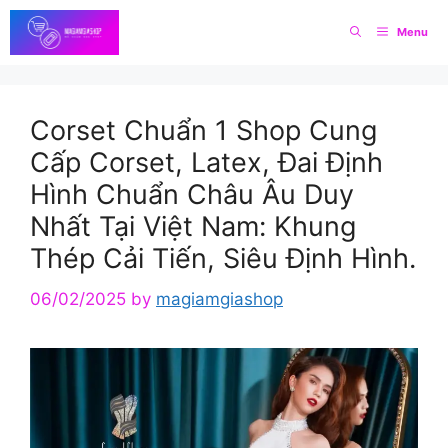
Skip
Menu
to
content
Corset Chuẩn 1 Shop Cung
Cấp Corset, Latex, Đai Định
Hình Chuẩn Châu Âu Duy
Nhất Tại Việt Nam: Khung
Thép Cải Tiến, Siêu Định Hình.
06/02/2025
by
magiamgiashop