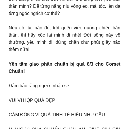
thân mình? Đã từng nâng niu vòng eo, mái tóc, làn da
từng ngóc ngách cơ thể?
Nếu có lúc nào đó, trót quên việc nuông chiều bản
thân, thì hãy xốc lại mình đi nhé! Đời sống này vô
thường, yêu mình đi, đừng chần chừ phút giây nào
thêm nữa!
Yên tâm giao phần chuẩn bị quà 8/3 cho Corset
Chuẩn!
Đảm bảo rằng người nhận sẽ:
VUI VÌ HỘP QUÀ ĐẸP
CẢM ĐỘNG VÌ QUÀ TINH TẾ HIỂU NHU CẦU