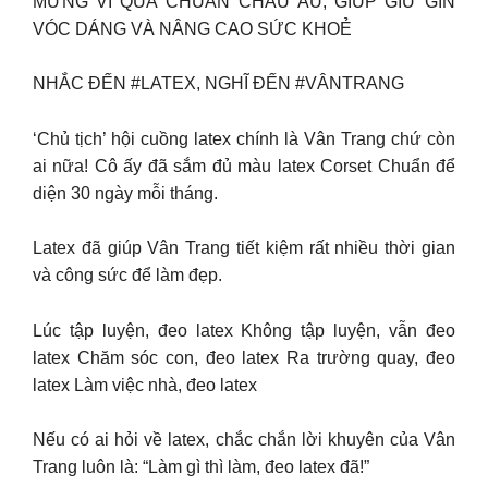
MỪNG VÌ QUÀ CHUẨN CHÂU ÂU, GIÚP GIỮ GÌN
VÓC DÁNG VÀ NÂNG CAO SỨC KHOẺ
NHẮC ĐẾN #LATEX, NGHĨ ĐẾN #VÂNTRANG
‘Chủ tịch’ hội cuồng latex chính là Vân Trang chứ còn
ai nữa! Cô ấy đã sắm đủ màu latex Corset Chuẩn để
diện 30 ngày mỗi tháng.
Latex đã giúp Vân Trang tiết kiệm rất nhiều thời gian
và công sức để làm đẹp.
Lúc tập luyện, đeo latex Không tập luyện, vẫn đeo
latex Chăm sóc con, đeo latex Ra trường quay, đeo
latex Làm việc nhà, đeo latex
Nếu có ai hỏi về latex, chắc chắn lời khuyên của Vân
Trang luôn là: “Làm gì thì làm, đeo latex đã!”