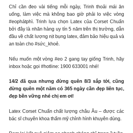
Chỉ cần đeo vài tiếng mỗi ngày, Trinh thoải mái ăn
uống, làm việc mà không bao giờ phải lo việc vòng
#eophátphì. Trinh lựa chọn Latex của Corset Chuẩn
bởi đây là nhãn hàng uy tín 5 năm trên thị trường, dẫn
đầu về chất lượng nịt bụng latex, đảm bảo hiệu quả và
an toàn cho #sức_khoẻ.
Nếu muốn một vòng #eo 2 gang tay giống Trinh, hãy
inbox hoặc gọi #hotline: 1900 633001 nhé!
14/2 đã qua nhưng đừng quên 8/3 sắp tới, cũng
đừng quên một năm có 365 ngày cần đẹp liên tục,
đẹp bền vững nhé chị em ơi!
Latex Corset Chuẩn chất lượng châu Âu – được các
bác sĩ chuyên khoa thẩm mỹ chỉnh hình khuyên dùng.