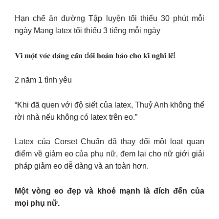
Hạn chế ăn đường Tập luyện tối thiểu 30 phút mỗi
ngày Mang latex tối thiểu 3 tiếng mỗi ngày
𝐕𝐢̀ 𝐦𝐨̣̂𝐭 𝐯𝐨́𝐜 𝐝𝐚́𝐧𝐠 𝐜𝐚̂𝐧 đ𝐨̂́𝐢 𝐡𝐨𝐚̀𝐧 𝐡𝐚̉𝐨 𝐜𝐡𝐨 𝐤𝐢̀ 𝐧𝐠𝐡𝐢̉ 𝐥𝐞̂̃!
2 năm 1 tình yêu
“Khi đã quen với độ siết của latex, Thuỷ Anh không thể
rời nhà nếu không có latex trên eo.”
Latex của Corset Chuẩn đã thay đổi một loạt quan
điểm về giảm eo của phụ nữ, đem lại cho nữ giới giải
pháp giảm eo dễ dàng và an toàn hơn.
Một vòng eo đẹp và khoẻ mạnh là đích đến của
mọi phụ nữ.