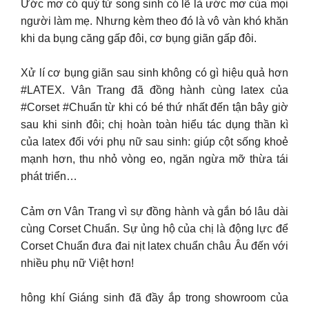
Ước mơ có quý tử song sinh có lẽ là ước mơ của mọi
người làm mẹ. Nhưng kèm theo đó là vô vàn khó khăn
khi da bụng căng gấp đôi, cơ bụng giãn gấp đôi.
Xử lí cơ bụng giãn sau sinh không có gì hiệu quả hơn
#LATEX. Vân Trang đã đồng hành cùng latex của
#Corset #Chuẩn từ khi có bé thứ nhất đến tận bây giờ
sau khi sinh đôi; chị hoàn toàn hiểu tác dụng thần kì
của latex đối với phụ nữ sau sinh: giúp cột sống khoẻ
mạnh hơn, thu nhỏ vòng eo, ngăn ngừa mỡ thừa tái
phát triển…
Cảm ơn Vân Trang vì sự đồng hành và gắn bó lâu dài
cùng Corset Chuẩn. Sự ủng hộ của chị là động lực để
Corset Chuẩn đưa đai nịt latex chuẩn châu Âu đến với
nhiều phụ nữ Việt hơn!
hông khí Giáng sinh đã đầy ắp trong showroom của