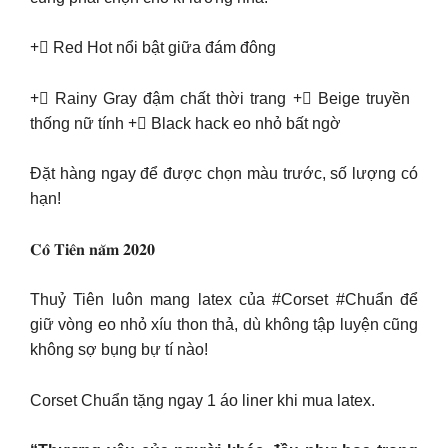
+⃝ Red Hot nổi bật giữa đám đông
+⃝ Rainy Gray đậm chất thời trang +⃝ Beige truyền
thống nữ tính +⃝ Black hack eo nhỏ bất ngờ
Đặt hàng ngay để được chọn màu trước, số lượng có
hạn!
𝐂𝐨̂ 𝐓𝐢𝐞̂𝐧 𝐧𝐚̆𝐦 𝟐𝟎𝟐𝟎
Thuỷ Tiên luôn mang latex của #Corset #Chuẩn để
giữ vòng eo nhỏ xíu thon thả, dù không tập luyện cũng
không sợ bụng bự tí nào!
Corset Chuẩn tặng ngay 1 áo liner khi mua latex.