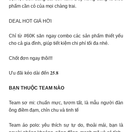
phẩm cần có của mọi chàng trai.
DEAL HOT GIÁ HỜI
Chỉ từ #60K săn ngay combo các sản phẩm thiết yếu
cho cả gia đình, giúp tiết kiệm chi phí tối đa nhé.
Chốt đơn ngay thôi!!!
Ưu đãi kéo dài đến 𝟐𝟓.𝟖
BẠN THUỘC TEAM NÀO
Team sơ mi: chuẩn mực, tươm tất, là mẫu người đàn
ông điềm đạm, chỉn chu và tinh tế
Team áo polo: yêu thích sự tự do, thoải mái, bạn là