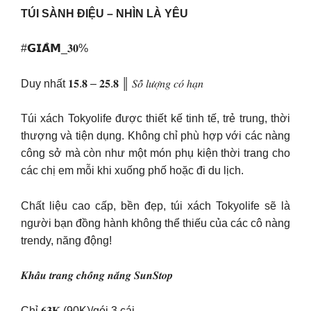
TÚI SÀNH ĐIỆU – NHÌN LÀ YÊU
#𝗚𝗜𝗔̉𝗠_𝟑𝟎%
Duy nhất 𝟏𝟓.𝟖 – 𝟐𝟓.𝟖 ║ 𝑆𝑜̂́ 𝑙𝑢̛𝑜̛̣𝑛𝑔 𝑐𝑜́ ℎ𝑎̣𝑛
Túi xách Tokyolife được thiết kế tinh tế, trẻ trung, thời
thượng và tiện dụng. Không chỉ phù hợp với các nàng
công sở mà còn như một món phụ kiện thời trang cho
các chị em mỗi khi xuống phố hoặc đi du lịch.
Chất liệu cao cấp, bền đẹp, túi xách Tokyolife sẽ là
người bạn đồng hành không thể thiếu của các cô nàng
trendy, năng động!
𝑲𝒉𝒂̂̉𝒖 𝒕𝒓𝒂𝒏𝒈 𝒄𝒉𝒐̂́𝒏𝒈 𝒏𝒂̆́𝒏𝒈 𝑺𝒖𝒏𝑺𝒕𝒐𝒑
Chỉ 𝟔𝟑𝐊 (9̶0̶K̶)/gói 3 cái