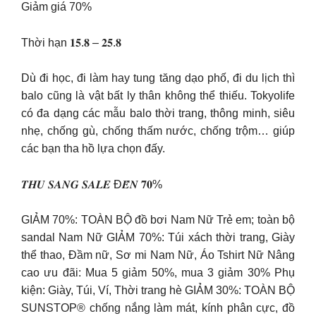
Giảm giá 70%
Thời hạn 𝟏𝟓.𝟖 – 𝟐𝟓.𝟖
Dù đi học, đi làm hay tung tăng dạo phố, đi du lịch thì
balo cũng là vật bất ly thân không thể thiếu. Tokyolife
có đa dạng các mẫu balo thời trang, thông minh, siêu
nhẹ, chống gù, chống thấm nước, chống trộm… giúp
các bạn tha hồ lựa chọn đấy.
𝑻𝑯𝑼 𝑺𝑨𝑵𝑮 𝑺𝑨𝑳𝑬 Đ𝑬̂́𝑵 𝟕𝟎%
GIẢM 70%: TOÀN BỘ đồ bơi Nam Nữ Trẻ em; toàn bộ
sandal Nam Nữ GIẢM 70%: Túi xách thời trang, Giày
thể thao, Đầm nữ, Sơ mi Nam Nữ, Áo Tshirt Nữ Nâng
cao ưu đãi: Mua 5 giảm 50%, mua 3 giảm 30% Phụ
kiện: Giày, Túi, Ví, Thời trang hè GIẢM 30%: TOÀN BỘ
SUNSTOP® chống nắng làm mát, kính phân cực, đồ