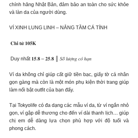
chính hãng Nhật Bản, đảm bảo an toàn cho sức khỏe
và làn da của người dùng.
VÍ XINH LUNG LINH – NÂNG TẦM CÁ TÍNH
️ 𝐂𝐡𝐢̉ 𝐭𝐮̛̀ 𝟏𝟎𝟓𝐊
️ Duy nhất 𝟏𝟓.𝟖 – 𝟐𝟓.𝟖 ║ 𝑆𝑜̂́ 𝑙𝑢̛𝑜̛̣𝑛𝑔 𝑐𝑜́ ℎ𝑎̣𝑛
Ví da không chỉ giúp cất giữ tiền bạc, giấy tờ cá nhân
gọn gàng mà còn là một món phụ kiện thời trang giúp
làm nổi bật outfit của bạn đấy.
Tại Tokyolife có đa dạng các mẫu ví da, từ ví ngắn nhỏ
gọn, ví gập dễ thương cho đến ví dài thanh lịch… giúp
chị em dễ dàng lựa chọn phù hợp với độ tuổi và
phong cách.