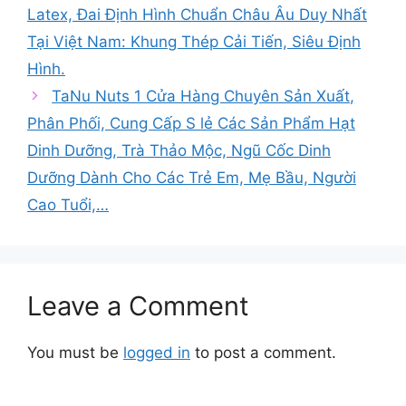
Latex, Đai Định Hình Chuẩn Châu Âu Duy Nhất
Tại Việt Nam: Khung Thép Cải Tiến, Siêu Định
Hình.
TaNu Nuts 1 Cửa Hàng Chuyên Sản Xuất,
Phân Phối, Cung Cấp S lẻ Các Sản Phẩm Hạt
Dinh Dưỡng, Trà Thảo Mộc, Ngũ Cốc Dinh
Dưỡng Dành Cho Các Trẻ Em, Mẹ Bầu, Người
Cao Tuổi,…
Leave a Comment
You must be
logged in
to post a comment.