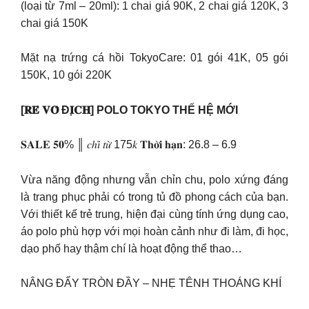
(loại từ 7ml – 20ml): 1 chai giá 90K, 2 chai giá 120K, 3
chai giá 150K
Mặt nạ trứng cá hồi TokyoCare: 01 gói 41K, 05 gói
150K, 10 gói 220K
[𝐑𝐄̉ 𝐕𝐎̂ Đ𝐈̣𝐂𝐇] POLO TOKYO THẾ HỆ MỚI
𝐒𝐀𝐋𝐄 𝟓𝟎% ║ 𝑐ℎ𝑖̉ 𝑡𝑢̛̀ 175𝑘 𝐓𝐡𝐨̛̀𝐢 𝐡𝐚̣𝐧: 26.8 – 6.9
Vừa năng động nhưng vẫn chỉn chu, polo xứng đáng
là trang phục phải có trong tủ đồ phong cách của bạn.
Với thiết kế trẻ trung, hiện đại cùng tính ứng dụng cao,
áo polo phù hợp với mọi hoàn cảnh như đi làm, đi học,
dạo phố hay thậm chí là hoạt động thể thao…
NÂNG ĐẨY TRÒN ĐẦY – NHẸ TÊNH THOÁNG KHÍ