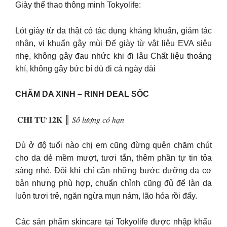
Giày thể thao thông minh Tokyolife:
Lót giày từ da thật có tác dụng kháng khuẩn, giảm tác
nhân, vi khuẩn gây mùi Đế giày từ vật liệu EVA siêu
nhẹ, không gây đau nhức khi đi lâu Chất liệu thoáng
khí, không gây bức bí dù đi cả ngày dài
CHĂM DA XINH – RINH DEAL SỐC
️ 𝐂𝐇𝐈̉ 𝐓𝐔̛̀ 𝟏𝟐𝐊 ║ 𝑆𝑜̂́ 𝑙𝑢̛𝑜̛̣𝑛𝑔 𝑐𝑜́ ℎ𝑎̣𝑛
Dù ở độ tuổi nào chị em cũng đừng quên chăm chút
cho da dẻ mềm mượt, tươi tắn, thêm phần tự tin tỏa
sáng nhé. Đôi khi chỉ cần những bước dưỡng da cơ
bản nhưng phù hợp, chuẩn chỉnh cũng đủ để làn da
luôn tươi trẻ, ngăn ngừa mụn nám, lão hóa rồi đấy.
Các sản phẩm skincare tại Tokyolife được nhập khẩu