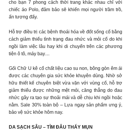
cho bạn 7 phong cách thời trang khác nhau chỉ với
chiếc áo Polo, đảm bảo sẽ khiến mọi người trầm trồ,
ấn tượng đấy.
Hỗ trợ điều trị các bệnh thoái hóa về đốt sống cổ bằng
cách giảm thiểu tình trạng đau nhức và mỏi cổ do khi
ngồi làm việc lâu hay khi di chuyển trên các phương
tiện ô tô, máy bay…
Gối Chữ U kê cổ chất liệu cao su non, bông gòn êm ái
được các chuyên gia sức khỏe khuyên dùng. Nhờ sở
hữu thiết kế chuyên biệt vừa vặn với vùng cổ, hỗ trợ
giảm thiểu được những mệt mỏi, căng thẳng do đau
nhức gây ra tạo sự thoải mái và dễ chịu khi ngồi hoặc
nằm. Sale 30% toàn bộ – Lựa ngay sản phẩm ưng ý,
bảo vệ sức khỏe hôm nay.
DA SẠCH SÂU – TÌM ĐÂU THẤY MỤN