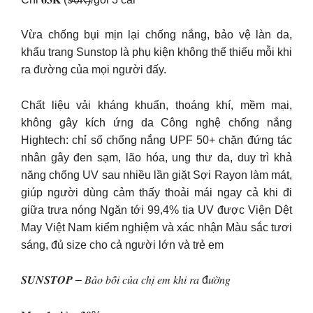
Vừa chống bụi mịn lại chống nắng, bảo vệ làn da,
khẩu trang Sunstop là phụ kiện không thể thiếu mỗi khi
ra đường của mọi người đấy.
Chất liệu vải kháng khuẩn, thoáng khí, mềm mại,
không gây kích ứng da Công nghệ chống nắng
Hightech: chỉ số chống nắng UPF 50+ chặn đứng tác
nhân gây đen sạm, lão hóa, ung thư da, duy trì khả
năng chống UV sau nhiều lần giặt Sợi Rayon làm mát,
giúp người dùng cảm thấy thoải mái ngay cả khi đi
giữa trưa nóng Ngăn tới 99,4% tia UV được Viện Dệt
May Việt Nam kiểm nghiệm và xác nhận Màu sắc tươi
sáng, đủ size cho cả người lớn và trẻ em
𝑺𝑼𝑵𝑺𝑻𝑶𝑷 – 𝐵𝑎̉𝑜 𝑏𝑜̂́𝑖 𝑐𝑢̉𝑎 𝑐ℎ𝑖̣ 𝑒𝑚 𝑘ℎ𝑖 𝑟𝑎 đ𝑢̛𝑜̛̀𝑛𝑔