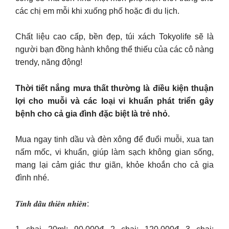
các chị em mỗi khi xuống phố hoặc đi du lịch.
Chất liệu cao cấp, bền đẹp, túi xách Tokyolife sẽ là
người bạn đồng hành không thể thiếu của các cô nàng
trendy, năng động!
Thời tiết nắng mưa thất thường là điều kiện thuận
lợi cho muỗi và các loại vi khuẩn phát triển gây
bệnh cho cả gia đình đặc biệt là trẻ nhỏ.
Mua ngay tinh dầu và đèn xông để đuổi muỗi, xua tan
nấm mốc, vi khuẩn, giúp làm sạch không gian sống,
mang lại cảm giác thư giãn, khỏe khoắn cho cả gia
đình nhé.
𝑻𝒊𝒏𝒉 𝒅𝒂̂̀𝒖 𝒕𝒉𝒊𝒆̂𝒏 𝒏𝒉𝒊𝒆̂𝒏: