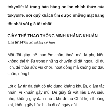
tokyolife là trang bán hàng online chính thức của
tokyolife, nơi quý khách tìm được những mặt hàng
tốt nhất với giá tốt nhất!
GIÀY THỂ THAO THÔNG MINH KHÁNG KHUẨN
𝐂𝐡𝐢̉ 𝐭𝐮̛̀ 𝟏𝟒𝟕𝐊 𝑆𝑜̂́ 𝑙𝑢̛𝑜̛̣𝑛𝑔 𝑐𝑜́ ℎ𝑎̣𝑛
Một đôi giày thể thao êm chân, thoải mái là phụ kiện
không thể thiếu trong những chuyến đi dã ngoại, đi du
lịch, để thỏa sức vui chơi, hoạt động mà không sợ đau
chân, nóng bí.
Lót giày từ da thật có tác dụng kháng khuẩn, giảm tác
nhân, vi khuẩn gây mùi Đế giày từ vật liệu EVA siêu
nhẹ, không gây đau nhức khi đi lâu Chất liệu thoáng
khí, không gây bức bí dù đi cả ngày dài