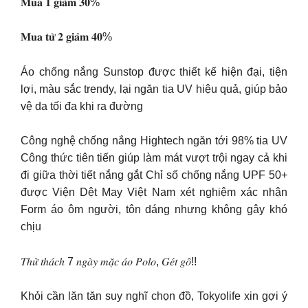
𝐌𝐮𝐚 𝟏 𝐠𝐢𝐚̉𝐦 𝟑𝟎%
𝐌𝐮𝐚 𝐭𝐮̛̀ 𝟐 𝐠𝐢𝐚̉𝐦 𝟒𝟎%
Áo chống nắng Sunstop được thiết kế hiện đại, tiện
lợi, màu sắc trendy, lại ngăn tia UV hiệu quả, giúp bảo
vệ da tối đa khi ra đường
Công nghệ chống nắng Hightech ngăn tới 98% tia UV
Công thức tiên tiến giúp làm mát vượt trội ngay cả khi
đi giữa thời tiết nắng gắt Chỉ số chống nắng UPF 50+
được Viện Dệt May Việt Nam xét nghiệm xác nhận
Form áo ôm người, tôn dáng nhưng không gây khó
chịu
𝑇ℎ𝑢̛̉ 𝑡ℎ𝑎́𝑐ℎ 7 𝑛𝑔𝑎̀𝑦 𝑚𝑎̣̆𝑐 𝑎́𝑜 𝑃𝑜𝑙𝑜, 𝐺𝑒́𝑡 𝑔𝑜̂!!
Khỏi cần lăn tăn suy nghĩ chọn đồ, Tokyolife xin gợi ý