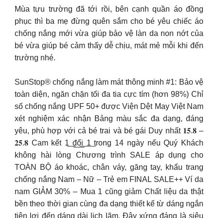
Mùa tựu trường đã tới rồi, bên cạnh quần áo đồng
phục thì ba mẹ đừng quên sắm cho bé yêu chiếc áo
chống nắng mới vừa giúp bảo vệ làn da non nớt của
bé vừa giúp bé cảm thấy dễ chịu, mát mẻ mỗi khi đến
trường nhé.
SunStop® chống nắng làm mát thông minh #1: Bảo vệ
toàn diện, ngăn chặn tối đa tia cực tím (hơn 98%) Chỉ
số chống nắng UPF 50+ được Viện Dệt May Việt Nam
xét nghiệm xác nhận Bảng màu sắc đa dạng, đáng
yêu, phù hợp với cả bé trai và bé gái Duy nhất 𝟏𝟓.𝟖 –
𝟐𝟓.𝟖 Cam kết 1͟ ͟đ͟ổ͟i͟ ͟1͟ trong 14 ngày nếu Quý Khách
không hài lòng Chương trình SALE áp dụng cho
TOÀN BỘ áo khoác, chân váy, găng tay, khẩu trang
chống nắng Nam – Nữ – Trẻ em FINAL SALE++ Ví da
nam GIẢM 30% – Mua 1 cũng giảm Chất liệu da thật
bền theo thời gian cùng đa dạng thiết kế từ dáng ngắn
tiện lợi đến dáng dài lịch lãm. Đây xứng đáng là siêu