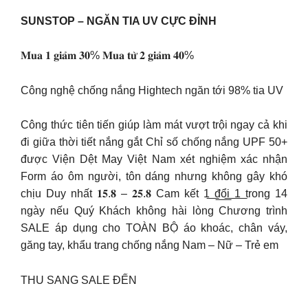
SUNSTOP – NGĂN TIA UV CỰC ĐỈNH
𝐌𝐮𝐚 𝟏 𝐠𝐢𝐚̉𝐦 𝟑𝟎% 𝐌𝐮𝐚 𝐭𝐮̛̀ 𝟐 𝐠𝐢𝐚̉𝐦 𝟒𝟎%
Công nghệ chống nắng Hightech ngăn tới 98% tia UV
Công thức tiên tiến giúp làm mát vượt trội ngay cả khi
đi giữa thời tiết nắng gắt Chỉ số chống nắng UPF 50+
được Viện Dệt May Việt Nam xét nghiệm xác nhận
Form áo ôm người, tôn dáng nhưng không gây khó
chịu Duy nhất 𝟏𝟓.𝟖 – 𝟐𝟓.𝟖 Cam kết 1͟ ͟đ͟ổ͟i͟ ͟1͟ trong 14
ngày nếu Quý Khách không hài lòng Chương trình
SALE áp dụng cho TOÀN BỘ áo khoác, chân váy,
găng tay, khẩu trang chống nắng Nam – Nữ – Trẻ em
THU SANG SALE ĐẾN