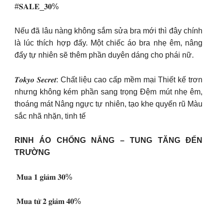
#𝐒𝐀𝐋𝐄_𝟑𝟎%
Nếu đã lâu nàng không sắm sửa bra mới thì đây chính
là lúc thích hợp đấy. Một chiếc áo bra nhẹ êm, nâng
đẩy tự nhiên sẽ thêm phần duyên dáng cho phái nữ.
𝑻𝒐𝒌𝒚𝒐 𝑺𝒆𝒄𝒓𝒆𝒕: Chất liệu cao cấp mềm mại Thiết kế trơn
nhưng không kém phần sang trọng Đệm mút nhẹ êm,
thoáng mát Nâng ngực tự nhiên, tạo khe quyến rũ Màu
sắc nhã nhặn, tinh tế
RINH ÁO CHỐNG NẮNG – TUNG TĂNG ĐẾN
TRƯỜNG
️ 𝐌𝐮𝐚 𝟏 𝐠𝐢𝐚̉𝐦 𝟑𝟎%
️ 𝐌𝐮𝐚 𝐭𝐮̛̀ 𝟐 𝐠𝐢𝐚̉𝐦 𝟒𝟎%