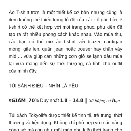
Áo T-shirt trơn là một thiết kế cơ bản nhưng cũng là
item không thể thiếu trong tủ đồ của các cô gái, bởi lẽ
t-shirt có thể kết hợp với mọi trang phục, phụ kiện để
tạo ra rất nhiều phong cách khác nhau. Vào mùa thu,
các bạn có thể mix áo t-shirt với blazer, cardigan
mỏng, gile len, quần jean hoặc trouser hay chân váy
midi… vừa giúp cản những cơn gió se lạnh đầu mùa
lại vừa mang đến sự thời thượng, cá tính cho outfit
của mình đấy.
TÚI SÀNH ĐIỆU – NHÌN LÀ YÊU
#𝗚𝗜𝗔̉𝗠_𝟳𝟬% Duy nhất 𝟭.𝟴 – 𝟭𝟰.𝟴 ║ 𝑆𝑜̂́ 𝑙𝑢̛𝑜̛̣𝑛𝑔 𝑐𝑜́ ℎ𝑎̣𝑛
Túi xách Tokyolife được thiết kế tinh tế, trẻ trung, thời
thượng và tiện dụng. Không chỉ phù hợp với các nàng
công sở mà còn như một món phụ kiện thời trang cho