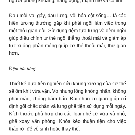
người phóng khoáng, năng động, mạnh mẽ và cá tính
Đau mỏi vai gáy, đau lưng, vôi hóa cột sống… là các
hiện tượng thường gặp khi phải ngồi làm việc trong
một thời gian dài. Sử dụng đệm tựa lưng và đệm ngồi
giúp điều chỉnh tư thế ngồi thẳng thoải mái và giảm áp
lực xuống phần mông giúp cơ thể thoải mái, thư giãn
hơn.
Đ𝑒̣̂𝑚 𝑡𝑢̛̣𝑎 𝑙𝑢̛𝑛𝑔:
️Thiết kế dựa trên nghiên cứu khung xương của cơ thể
sẽ ôm khít vừa vặn. ️Vỏ nhung lông không nhăn, không
phai màu, chống bám bẩn. ️Đai chun co giãn giúp cố
định gối chắc chắn và lưng ghế tiện sử dụng mỗi ngày.
️Kích thước phù hợp cho các loại ghế cỡ vừa và nhỏ,
ghế xoay văn phòng. ️Khóa kéo thuận tiện cho việc
tháo rời để vệ sinh hoặc thay thế.