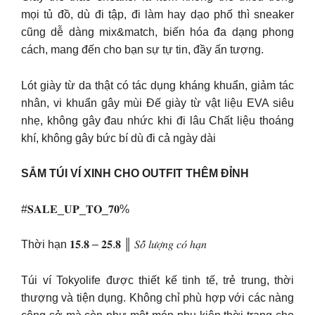
mọi tủ đồ, dù đi tập, đi làm hay dạo phố thì sneaker
cũng dễ dàng mix&match, biến hóa đa dạng phong
cách, mang đến cho bạn sự tự tin, đầy ấn tượng.
Lót giày từ da thật có tác dụng kháng khuẩn, giảm tác
nhân, vi khuẩn gây mùi Đế giày từ vật liệu EVA siêu
nhẹ, không gây đau nhức khi đi lâu Chất liệu thoáng
khí, không gây bức bí dù đi cả ngày dài
SẮM TÚI VÍ XINH CHO OUTFIT THÊM ĐỈNH
#𝐒𝐀𝐋𝐄_𝐔𝐏_𝐓𝐎_𝟕𝟎%
Thời hạn 𝟏𝟓.𝟖 – 𝟐𝟓.𝟖 ║ 𝑆𝑜̂́ 𝑙𝑢̛𝑜̛̣𝑛𝑔 𝑐𝑜́ ℎ𝑎̣𝑛
Túi ví Tokyolife được thiết kế tinh tế, trẻ trung, thời
thượng và tiện dụng. Không chỉ phù hợp với các nàng