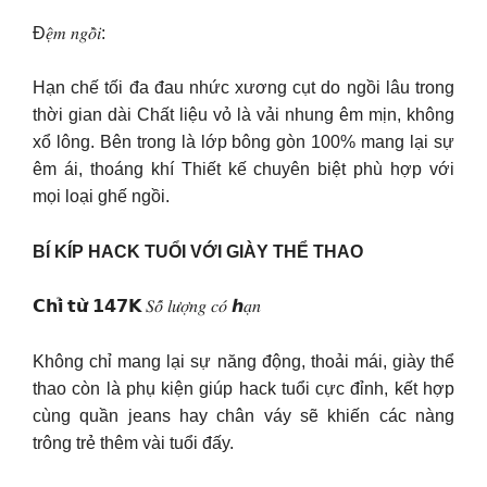
Đ𝑒̣̂𝑚 𝑛𝑔𝑜̂̀𝑖:
️Hạn chế tối đa đau nhức xương cụt do ngồi lâu trong
thời gian dài ️Chất liệu vỏ là vải nhung êm mịn, không
xổ lông. Bên trong là lớp bông gòn 100% mang lại sự
êm ái, thoáng khí Thiết kế chuyên biệt phù hợp với
mọi loại ghế ngồi.
BÍ KÍP HACK TUỔI VỚI GIÀY THỂ THAO
𝗖𝗵𝗶̉ 𝘁𝘂̛̀ 𝟭𝟰𝟳𝗞 𝑆𝑜̂́ 𝑙𝑢̛𝑜̛̣𝑛𝑔 𝑐𝑜́ ℎ𝑎̣𝑛
Không chỉ mang lại sự năng động, thoải mái, giày thể
thao còn là phụ kiện giúp hack tuổi cực đỉnh, kết hợp
cùng quần jeans hay chân váy sẽ khiến các nàng
trông trẻ thêm vài tuổi đấy.