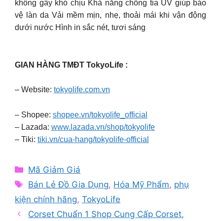
không gây khó chịu Khả năng chống tia UV giúp bảo
vệ làn da Vải mềm mịn, nhẹ, thoải mái khi vận động
dưới nước Hình in sắc nét, tươi sáng
GIAN HÀNG TMĐT TokyoLife :
– Website:
tokyolife.com.vn
– Shopee:
shopee.vn/tokyolife_official
– Lazada:
www.lazada.vn/shop/tokyolife
– Tiki:
tiki.vn/cua-hang/tokyolife-official
Categories
Mã Giảm Giá
Tags
Bán Lẻ Đồ Gia Dụng
,
Hóa Mỹ Phẩm
,
phụ
kiện chính hãng
,
TokyoLife
Corset Chuẩn 1 Shop Cung Cấp Corset,