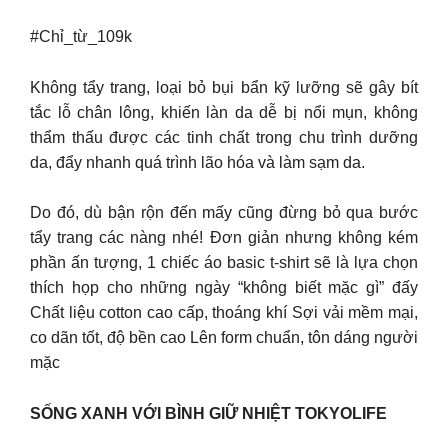
#Chỉ_từ_109k
Không tẩy trang, loại bỏ bụi bẩn kỹ lưỡng sẽ gây bít
tắc lỗ chân lông, khiến làn da dễ bị nổi mụn, không
thẩm thấu được các tinh chất trong chu trình dưỡng
da, đẩy nhanh quá trình lão hóa và làm sạm da.
Do đó, dù bận rộn đến mấy cũng đừng bỏ qua bước
tẩy trang các nàng nhé! Đơn giản nhưng không kém
phần ấn tượng, 1 chiếc áo basic t-shirt sẽ là lựa chọn
thích họp cho những ngày “không biết mặc gì” đấy
Chất liệu cotton cao cấp, thoáng khí Sợi vải mềm mại,
co dãn tốt, độ bền cao Lên form chuẩn, tôn dáng người
mặc
SỐNG XANH VỚI BÌNH GIỮ NHIỆT TOKYOLIFE