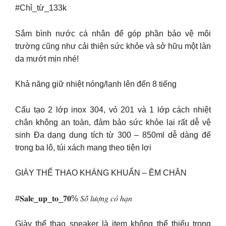
#Chỉ_từ_133k
Sắm bình nước cá nhân để góp phần bảo vệ môi
trường cũng như cải thiện sức khỏe và sở hữu một làn
da mướt mịn nhé!
Khả năng giữ nhiệt nóng/lạnh lên đến 8 tiếng
Cấu tạo 2 lớp inox 304, vỏ 201 và 1 lớp cách nhiệt
chân không an toàn, đảm bảo sức khỏe lại rất dễ vệ
sinh Đa dạng dung tích từ 300 – 850ml dễ dàng để
trong ba lô, túi xách mang theo tiện lợi
GIÀY THỂ THAO KHÁNG KHUẨN – ÊM CHÂN
#𝐒𝐚𝐥𝐞_𝐮𝐩_𝐭𝐨_𝟕𝟎% 𝑆𝑜̂́ 𝑙𝑢̛𝑜̛̣𝑛𝑔 𝑐𝑜́ ℎ𝑎̣𝑛
Giày thể thao sneaker là item không thể thiếu trong