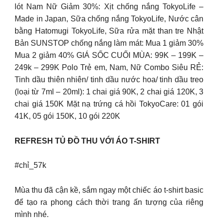
lót Nam Nữ Giảm 30%: Xịt chống nắng TokyoLife –
Made in Japan, Sữa chống nắng TokyoLife, Nước cân
bằng Hatomugi TokyoLife, Sữa rửa mặt than tre Nhật
Bản SUNSTOP chống nắng làm mát: Mua 1 giảm 30%
Mua 2 giảm 40% GIÁ SỐC CUỐI MÙA: 99K – 199K –
249k – 299K Polo Trẻ em, Nam, Nữ Combo Siêu RẺ:
Tinh dầu thiên nhiên/ tinh dầu nước hoa/ tinh dầu treo
(loại từ 7ml – 20ml): 1 chai giá 90K, 2 chai giá 120K, 3
chai giá 150K Mặt nạ trứng cá hồi TokyoCare: 01 gói
41K, 05 gói 150K, 10 gói 220K
REFRESH TỦ ĐỒ THU VỚI ÁO T-SHIRT
#chỉ_57k
Mùa thu đã cận kề, sắm ngay một chiếc áo t-shirt basic
để tạo ra phong cách thời trang ấn tượng của riêng
mình nhé.