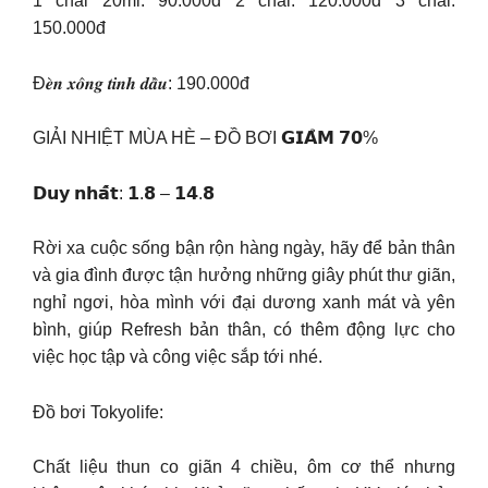
1 chai 20ml: 90.000đ 2 chai: 120.000đ 3 chai:
150.000đ
Đ𝒆̀𝒏 𝒙𝒐̂𝒏𝒈 𝒕𝒊𝒏𝒉 𝒅𝒂̂̀𝒖: 190.000đ
GIẢI NHIỆT MÙA HÈ – ĐỒ BƠI 𝗚𝗜𝗔̉𝗠 𝟳𝟬%
𝗗𝘂𝘆 𝗻𝗵𝗮̂́𝘁: 𝟭.𝟴 – 𝟭𝟰.𝟴
Rời xa cuộc sống bận rộn hàng ngày, hãy để bản thân
và gia đình được tận hưởng những giây phút thư giãn,
nghỉ ngơi, hòa mình với đại dương xanh mát và yên
bình, giúp Refresh bản thân, có thêm động lực cho
việc học tập và công việc sắp tới nhé.
Đồ bơi Tokyolife:
Chất liệu thun co giãn 4 chiều, ôm cơ thể nhưng