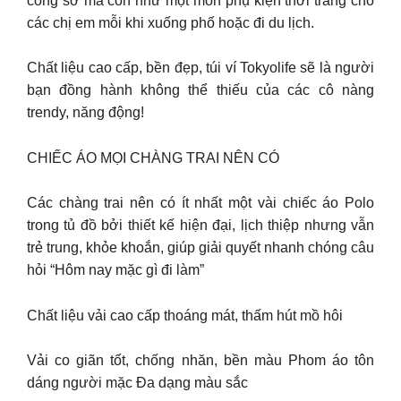
công sở mà còn như một món phụ kiện thời trang cho
các chị em mỗi khi xuống phố hoặc đi du lịch.
Chất liệu cao cấp, bền đẹp, túi ví Tokyolife sẽ là người
bạn đồng hành không thể thiếu của các cô nàng
trendy, năng động!
CHIẾC ÁO MỌI CHÀNG TRAI NÊN CÓ
Các chàng trai nên có ít nhất một vài chiếc áo Polo
trong tủ đồ bởi thiết kế hiện đại, lịch thiệp nhưng vẫn
trẻ trung, khỏe khoắn, giúp giải quyết nhanh chóng câu
hỏi “Hôm nay mặc gì đi làm”
Chất liệu vải cao cấp thoáng mát, thấm hút mồ hôi
Vải co giãn tốt, chống nhăn, bền màu Phom áo tôn
dáng người mặc Đa dạng màu sắc