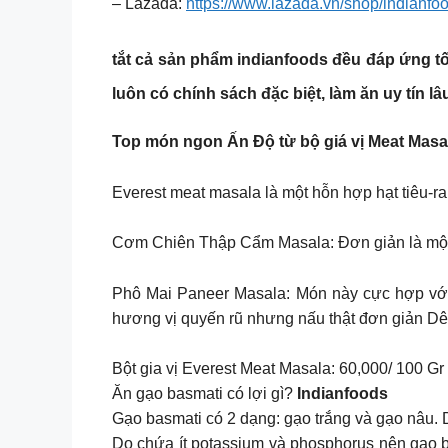
– Lazada:
https://www.lazada.vn/shop/indianf
tắt cả sản phẩm
indianfoods
đều đáp ứng tối
luôn có chính sách đặc biệt, làm ăn uy tín lâ
Top món ngon Ấn Độ từ bộ giá vị Meat Masa
Everest meat masala là một hỗn hợp hạt tiêu-r
Cơm Chiên Thập Cẩm Masala: Đơn giản là một m
Phô Mai Paneer Masala: Món này cực hợp với
hương vị quyến rũ nhưng nấu thật đơn giản Dê x
Bột gia vị Everest Meat Masala: 60,000/ 100 Gr
Ăn gạo basmati có lợi gì?
Indianfoods
Gạo basmati có 2 dạng: gạo trắng và gạo nâu.
Do chứa ít potassium và phosphorus nên gạo b