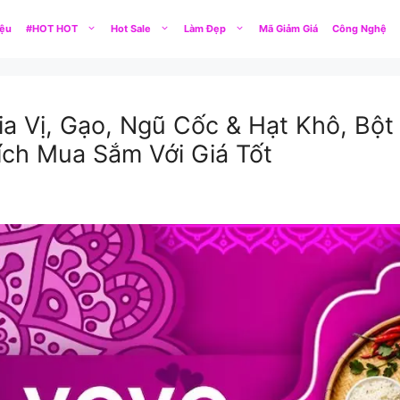
iệu
#HOT HOT
Hot Sale
Làm Đẹp
Mã Giảm Giá
Công Nghệ
a Vị, Gạo, Ngũ Cốc & Hạt Khô, Bột
ch Mua Sắm Với Giá Tốt