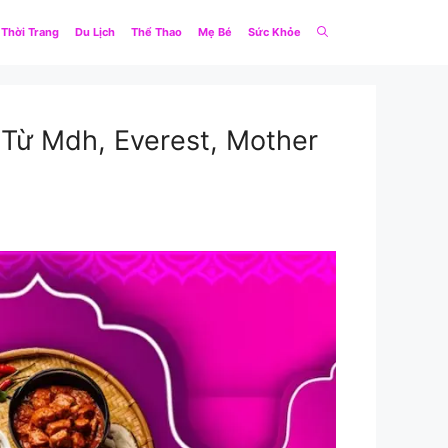
Thời Trang
Du Lịch
Thể Thao
Mẹ Bé
Sức Khỏe
 Từ Mdh, Everest, Mother