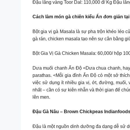
Đậu lăng vàng Toor Dal: 110,000 đ/ Kg Đậu lăn
Cách làm món gà chiên kiểu Ấn đơn giản tại
Bột gia vị gà Masala là sự pha trộn khéo léo 
gà rán, chicken masala tạo nên sự cân bằng gi
Bột Gia Vị Gà Chicken Masala: 60,000/ hộp 10
Dưa muối chanh Ấn Độ <Dưa chua chanh, hay n
parathas. <Mỗi gia đình Ấn Độ có một sở thích
việc sử dụng ít nhiều gia vị, ớt, đường, muối
nhất – cần có sự kiên nhẫn và thời gian để chú
lên men.
Đậu Gà Nâu – Brown Chickpeas Indianfood
Đậu là một nguồn dinh dưỡng đa dạng dễ sử dụn