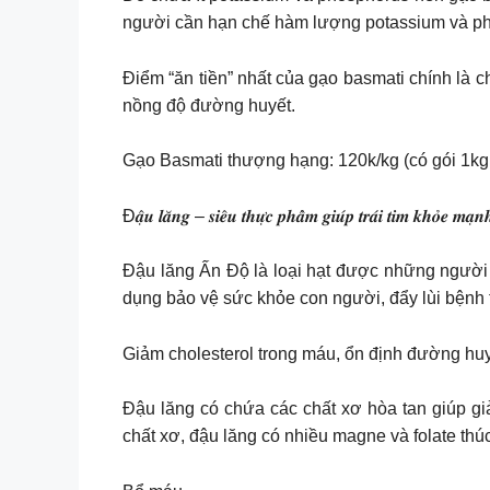
người cần hạn chế hàm lượng potassium và p
Điểm “ăn tiền” nhất của gạo basmati chính là 
nồng độ đường huyết.
Gạo Basmati thượng hạng: 120k/kg (có gói 1kg
Đ𝒂̣̂𝒖 𝒍𝒂̆𝒏𝒈 – 𝒔𝒊𝒆̂𝒖 𝒕𝒉𝒖̛̣𝒄 𝒑𝒉𝒂̂̉𝒎 𝒈𝒊𝒖́𝒑 𝒕𝒓𝒂́𝒊 𝒕𝒊𝒎 𝒌𝒉𝒐̉𝒆 𝒎𝒂̣
Đậu lăng Ấn Độ là loại hạt được những người 
dụng bảo vệ sức khỏe con người, đẩy lùi bệnh t
Giảm cholesterol trong máu, ổn định đường hu
Đậu lăng có chứa các chất xơ hòa tan giúp gi
chất xơ, đậu lăng có nhiều magne và folate thú