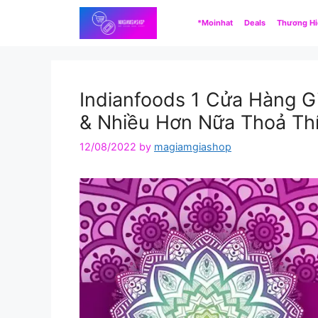
Skip
*Moinhat
Deals
Thương H
to
content
Indianfoods 1 Cửa Hàng Gi
& Nhiều Hơn Nữa Thoả Thí
12/08/2022
by
magiamgiashop