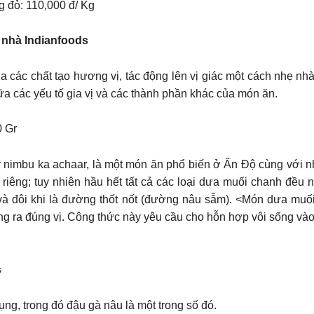
g đỏ: 110,000 đ/ Kg
 nhà Indianfoods
của các chất tạo hương vị, tác động lên vị giác một cách nhẹ n
ữa các yếu tố gia vị và các thành phần khác của món ăn.
0 Gr
imbu ka achaar, là một món ăn phổ biến ở Ấn Độ cùng với n
 riêng; tuy nhiên hầu hết tất cả các loại dưa muối chanh đều
, và đôi khi là đường thốt nốt (đường nâu sẫm). <Món dưa muố
ng ra đúng vị. Công thức này yêu cầu cho hỗn hợp vôi sống vào
s
g, trong đó đậu gà nâu là một trong số đó.