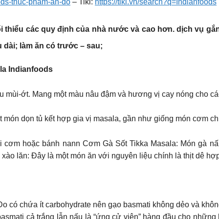
oods-thuc-pham-an-do
– Tiki:
https://tiki.vn/search?q=Indianfoods
 thiểu các quy định của nhà nước và cao hơn. dịch vụ gắn 
u dài; làm ăn có trước – sau;
la Indianfoods
au mùi-ớt. Mang một màu nâu đậm và hương vị cay nóng cho các 
ón dọn tủ kết hợp gia vị masala, gần như giống món cơm chiê
 cơm hoặc bánh nann Cơm Gà Sốt Tikka Masala: Món gà nấu k
ào lăn: Đây là một món ăn với nguyên liệu chính là thịt dê hợ
 Do có chứa ít carbohydrate nên gạo basmati không dẻo và khô
asmati cả trắng lẫn nấu là “ứng cử viên” hàng đầu cho nhữn