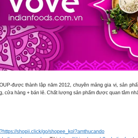
UP-được thành lập năm 2012, chuyên mảng gia vị, sản phẩ
, cửa hàng + bán lẻ. Chất lượng sản phẩm được quan tâm nhất,
p?https://shopii.click/go/shopee_kol?amthucando