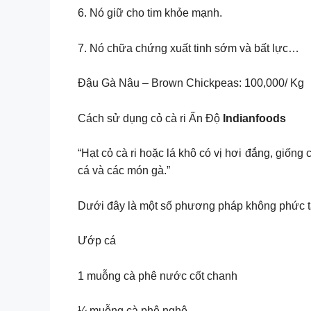
6. Nó giữ cho tim khỏe mạnh.
7. Nó chữa chứng xuất tinh sớm và bất lực…
Đậu Gà Nâu – Brown Chickpeas: 100,000/ Kg
Cách sử dụng cỏ cà ri Ấn Độ
Indianfoods
“Hạt cỏ cà ri hoặc lá khô có vị hơi đắng, giốn
cá và các món gà.”
Dưới đây là một số phương pháp không phức tạp
Ướp cá
1 muỗng cà phê nước cốt chanh
¼ muỗng cà phê nghệ