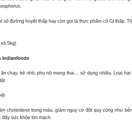
hosphorus.
chỉ số đường huyết thấp hay còn gọi là thực phẩm có GI thấp. 
 và 5kg)
𝒉
Indianfoods
ăn chay, trẻ nhỏ, phụ nữ mang thai… sử dụng nhiều. Loại hạt
ật.
yết
ảm cholesterol trong máu, giảm nguy cơ đột quỵ cũng như bệ
c đẩy sức khỏe tim mạch.