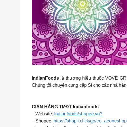
IndianFoods
là thương hiệu thuộc VOVE GRO
Chúng tôi chuyên cung cấp Sỉ cho các nhà hàng
GIAN HÀNG TMĐT Indianfoods:
– Website:
Indianfoods/shopee.vn?
– Shopee:
https://shopii.click/go/ee_aeonesho