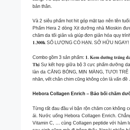
bản thân.
Và 2 siêu phẩm hot hit góp mặt tạo nên tên tu
Phẩm Hera 2 dòng Xịt dưỡng nhà Mioskin đượ
chăm da tối giản và giúp đơn giản hóa quy trình
𝟏.𝟑𝟎𝟎𝐤 SỐ LƯỢNG CÓ HẠN. SỞ HỮU NGAY!
Combo gồm 3 sản phẩm: 𝟏. 𝐊𝐞𝐦 𝐝𝐮̛𝐨̛̃𝐧𝐠 𝐭𝐫𝐚̆́𝐧𝐠 𝐝𝐚 𝐛𝐚𝐧 𝐧
𝐓𝐡𝐢̣ Sự kết hợp giữa bộ 3 cực phẩm dưỡng 
làn da CĂNG BÓNG, MỊN MÀNG, TƯƠI TRẺ DÀI 
nhăn, vết chân chim cũng không còn là vấn đề .
Hebora Collagen Enrich – Bảo bối chăm dư
Từng rất đau đầu vì bận rộn chăm con không c
ái. Nước uống Hebora Collagen Enrich. Chẳng
Vitamin C, … cùng Collagen peptide với hàm lư