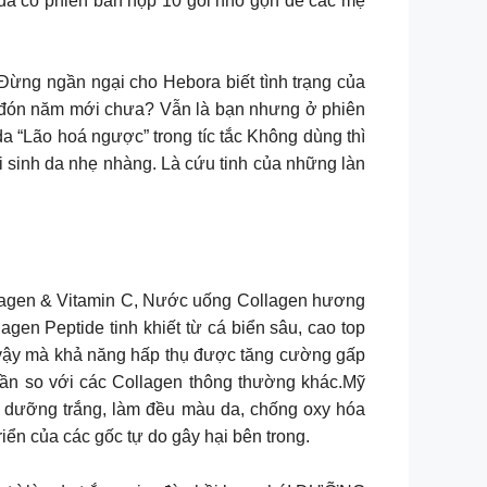
 đã có phiên bản hộp 10 gói nhỏ gọn để các mẹ
Ðừng ngần ngại cho Hebora biết tình trạng của
tắn đón năm mới chưa? Vẫn là bạn nhưng ở phiên
ến là da “Lão hoá ngược” trong tíc tắc Không dùng thì
ái sinh da nhẹ nhàng. Là cứu tinh của những làn
ollagen & Vitamin C, Nước uống Collagen hương
en Peptide tinh khiết từ cá biển sâu, cao top
vì vậy mà khả năng hấp thụ được tăng cường gấp
 lần so với các Collagen thông thường khác.Mỹ
, dưỡng trắng, làm đều màu da, chống oxy hóa
riển của các gốc tự do gây hại bên trong.