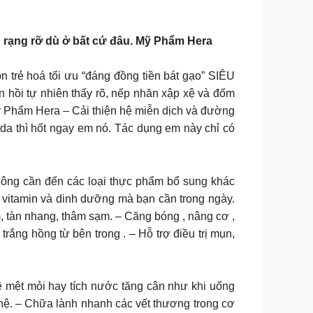
g rạng rỡ dù ở bất cứ đâu. Mỹ Phẩm Hera
 Sự lựa chọn trẻ hoá tối ưu “đáng đồng tiền bát gạo” SIÊU
ồi tự nhiên thấy rõ, nếp nhăn xập xệ và đốm
ỹ Phẩm Hera – Cải thiện hệ miễn dịch và đường
 da thì hốt ngay em nó. Tác dụng em này chỉ có
không cần đến các loại thực phẩm bổ sung khác
c vitamin và dinh dưỡng mà bạn cần trong ngày.
ám, tàn nhang, thâm sạm. – Căng bóng , nâng cơ ,
ắng hồng từ bên trong . – Hỗ trợ điều trị mụn,
mệt mỏi hay tích nước tăng cân như khi uống
ghệ. – Chữa lành nhanh các vết thương trong cơ