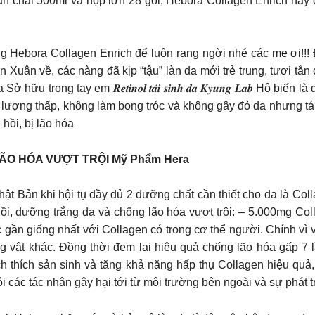
bản chai 500ml và hộp lớn 28 gói, Hebora Collagen Enrich này
Hebora Collagen Enrich để luôn rạng ngời nhé các mẹ ơi!!! 
n Xuân về, các nàng đã kịp “tậu” làn da mới trẻ trung, tươi 
ong tay em 𝑹𝒆𝒕𝒊𝒏𝒐𝒍 𝒕𝒂́𝒊 𝒔𝒊𝒏𝒉 𝒅𝒂 𝑲𝒚𝒖𝒏𝒈 𝑳𝒂𝒃 Hô bi
àm lượng thấp, không làm bong tróc và không gây đỏ da nhưng t
hồi, bị lão hóa
O HÓA VƯỢT TRỘI Mỹ Phẩm Hera
ật Bản khi hội tụ đầy đủ 2 dưỡng chất cần thiết cho da là C
 dưỡng trắng da và chống lão hóa vượt trội: – 5.000mg Collag
rúc gần giống nhất với Collagen có trong cơ thể người. Chính 
g vật khác. Đồng thời đem lại hiệu quả chống lão hóa gấp 7
h thích sản sinh và tăng khả năng hấp thụ Collagen hiệu quả
i các tác nhân gây hại tới từ môi trường bên ngoài và sự phát t