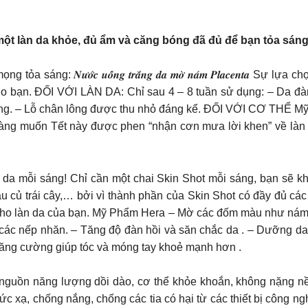
một làn da khỏe, đủ ẩm và căng bóng đã đủ để bạn tỏa sán
g: 𝑵𝒖̛𝒐̛́𝒄 𝒖𝒐̂́𝒏𝒈 𝒕𝒓𝒂̆́𝒏𝒈 𝒅𝒂 𝒎𝒐̛̀ 𝒏𝒂́𝒎 𝑷𝒍𝒂𝒄𝒆𝒏𝒕𝒂
. ĐỐI VỚI LÀN DA: Chỉ sau 4 – 8 tuần sử dụng: – Da đàn h
àng. – Lỗ chân lông được thu nhỏ đáng kể. ĐỐI VỚI CƠ THỂ M
c nàng muốn Tết này được phen “nhận cơn mưa lời khen” về làn
àn da mỗi sáng! Chỉ cần một chai Skin Shot mỗi sáng, bạn sẽ 
au củ trái cây,… bởi vì thành phần của Skin Shot có đầy đủ cá
ết cất cho làn da của bạn. Mỹ Phẩm Hera – Mờ các đốm màu như n
ác nếp nhăn. – Tăng độ đàn hồi và săn chắc da . – Dưỡng da tr
– Tăng cường giúp tóc và móng tay khoẻ mạnh hơn .
guồn năng lượng dồi dào, cơ thể khỏe khoắn, không nặng nề 
ức xạ, chống nắng, chống các tia có hại từ các thiết bị công n