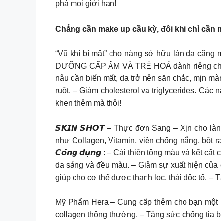
phá mọi giới hạn!
Chẳng cần make up cầu kỳ, đôi khi chỉ cần 
“Vũ khí bí mật” cho nàng sở hữu làn da căng mọng tỏa sán
DƯỠNG CẤP ẨM VÀ TRẺ HOÁ dành riêng cho bạn
nâu dần biến mất, da trở nên săn chắc, mịn m
ruột. – Giảm cholesterol và triglycerides. Cá
khen thêm mà thôi!
𝙎𝙆𝙄𝙉 𝙎𝙃𝙊𝙏 – Thực đơn Sang – Xịn cho l
như Collagen, Vitamin, viên chống nắng, bột r
𝘾𝙤̂𝙣𝙜 𝙙𝙪̣𝙣𝙜 : – Cải thiện tông màu và k
da sáng và đều màu. – Giảm sự xuất hiện của c
giúp cho cơ thể được thanh lọc, thải độc tố. 
Mỹ Phẩm Hera – Cung cấp thêm cho bạn một n
collagen thông thường. – Tăng sức chống tia b