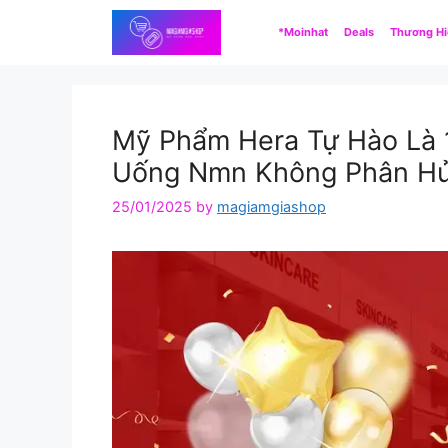
Skip
*Moinhat
Deals
Thương H
to
content
Mỹ Phẩm Hera Tự Hào Là 
Uống Nmn Không Phân Hủy
25/01/2025
by
magiamgiashop