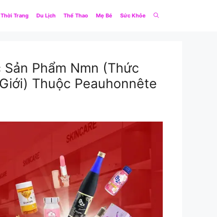
Thời Trang
Du Lịch
Thể Thao
Mẹ Bé
Sức Khỏe
ác Sản Phẩm Nmn (Thức
Giới) Thuộc Peauhonnête