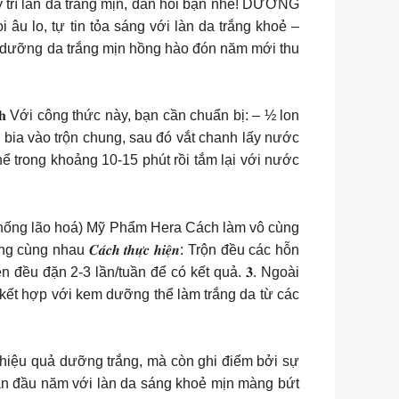
trì làn da trắng mịn, đàn hồi bạn nhé! DƯỠNG
 tự tin tỏa sáng với làn da trắng khoẻ –
íp dưỡng da trắng mịn hồng hào đón năm mới thu
𝐧𝐡 Với công thức này, bạn cần chuẩn bị: – ½ lon
ồi cho bia vào trộn chung, sau đó vắt chanh lấy nước
ể trong khoảng 10-15 phút rồi tắm lại với nước
g trắng vừa chống lão hoá) Mỹ Phẩm Hera Cách làm vô cùng
u 𝑪𝒂́𝒄𝒉 𝒕𝒉𝒖̛̣𝒄 𝒉𝒊𝒆̣̂𝒏: Trộn đều các hỗn
đều đặn 2-3 lần/tuần để có kết quả. 𝟑. Ngoài
kết hợp với kem dưỡng thể làm trắng da từ các
 chỉ nổi bật về hiệu quả dưỡng trắng, mà còn ghi điểm bởi sự
mắn đầu năm với làn da sáng khoẻ mịn màng bứt