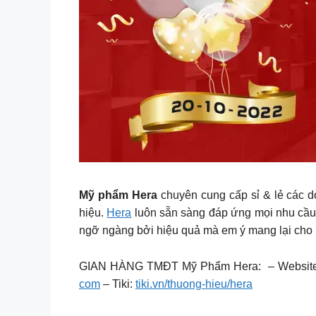
Mỹ phẩm Hera
chuyên cung cấp sỉ & lẻ các d
hiệu.
Hera
luôn sẵn sàng đáp ứng mọi nhu cầu 
ngỡ ngàng bởi hiệu quả mà em ý mang lại cho làn da 
GIAN HÀNG TMĐT Mỹ Phẩm Hera: – Websit
com
– Tiki:
tiki.vn/thuong-hieu/hera