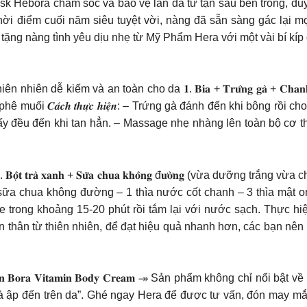
ebora chăm sóc và bảo vệ làn da từ tận sâu bên trong, duy 
uối năm siêu tuyệt vời, nàng đã sẵn sàng gác lại mọi âu lo,
 tặng nàng tình yêu dịu nhẹ từ Mỹ Phẩm Hera với một vài bí k
dễ kiếm và an toàn cho da 𝟏. 𝐁𝐢𝐚 + 𝐓𝐫𝐮̛́𝐧𝐠 𝐠𝐚̀ + 𝐂𝐡
muối 𝑪𝒂́𝒄𝒉 𝒕𝒉𝒖̛̣𝒄 𝒉𝒊𝒆̣̂𝒏: – Trứng gà đánh đến khi bông r
y đều đến khi tan hẳn. – Massage nhẹ nhàng lên toàn bộ cơ th
̂𝐭 𝐭𝐫𝐚̀ 𝐱𝐚𝐧𝐡 + 𝐒𝐮̛̃𝐚 𝐜𝐡𝐮𝐚 𝐤𝐡𝐨̂𝐧𝐠 đ𝐮̛𝐨̛̀𝐧𝐠 (vừa dưỡn
a chua không đường – 1 thìa nước cốt chanh – 3 thìa mật ong cùng nha
rong khoảng 15-20 phút rồi tắm lại với nước sạch. Thực hiện 
thân từ thiên nhiên, để đạt hiệu quả nhanh hơn, các bạn nên 
𝐨𝐚̀𝐧 𝐭𝐡𝐚̂𝐧 𝐁𝐨𝐫𝐚 𝐕𝐢𝐭𝐚𝐦𝐢𝐧 𝐁𝐨𝐝𝐲 𝐂𝐫𝐞𝐚𝐦 ↠ Sản phẩm không
ià ập đến trên da”. Ghé ngay Hera để được tư vấn, đón may 