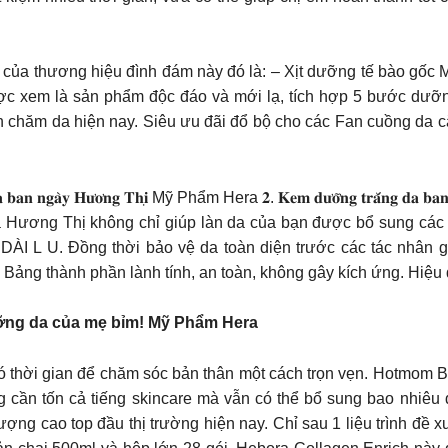
ổi của thương hiệu đình đám này đó là: – Xịt dưỡng tế bào gốc 
c xem là sản phẩm độc đáo và mới lạ, tích hợp 5 bước dưỡn
 chăm da hiện nay. Siêu ưu đãi đổ bộ cho các Fan cuồng da căng
𝐚̀𝐲 𝐇𝐮̛𝐨̛𝐧𝐠 𝐓𝐡𝐢̣ Mỹ Phẩm Hera 𝟐. 𝐊𝐞𝐦 𝐝𝐮̛𝐨̛̃𝐧𝐠 𝐭𝐫𝐚̆́𝐧𝐠 𝐝𝐚 𝐛𝐚𝐧 đ𝐞̂𝐦 𝐇
da Hương Thị không chỉ giúp làn da của bạn được bổ sung các
L U. Đồng thời bảo vệ da toàn diện trước các tác nhân gâ
 Bảng thành phần lành tính, an toàn, không gây kích ứng. Hiệu q
ỡng da của mẹ bỉm! Mỹ Phẩm Hera
ó thời gian để chăm sóc bản thân một cách trọn vẹn. Hotmom 
 cần tốn cả tiếng skincare mà vẫn có thể bổ sung bao nhiêu
ợng cao top đầu thị trường hiện nay. Chỉ sau 1 liệu trình đề 