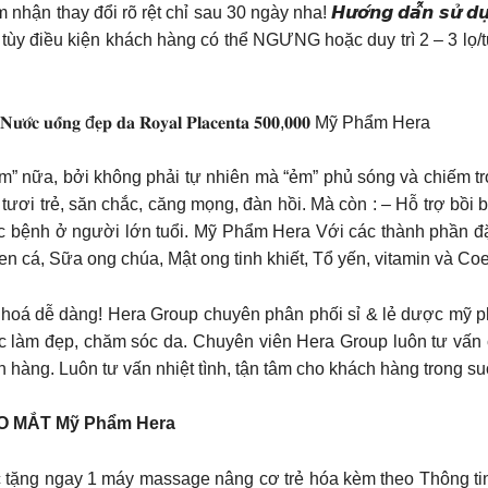
thay đổi rõ rệt chỉ sau 30 ngày nha! 𝙃𝙪̛𝙤̛́𝙣𝙜 𝙙𝙖̂̃𝙣 𝙨𝙪̛̉ 𝙙
tùy điều kiện khách hàng có thể NGƯNG hoặc duy trì 2 – 3 lọ/tu
́𝐧𝐠 đ𝐞̣𝐩 𝐝𝐚 𝐑𝐨𝐲𝐚𝐥 𝐏𝐥𝐚𝐜𝐞𝐧𝐭𝐚 𝟓𝟎𝟎,𝟎𝟎𝟎 Mỹ Phẩm Hera
m” nữa, bởi không phải tự nhiên mà “ẻm” phủ sóng và chiếm trọ
tươi trẻ, săn chắc, căng mọng, đàn hồi. Mà còn : – Hỗ trợ bồi 
bệnh ở người lớn tuổi. Mỹ Phẩm Hera Với các thành phần đặc 
en cá, Sữa ong chúa, Mật ong tinh khiết, Tổ yến, vitamin và Co
o hoá dễ dàng! Hera Group chuyên phân phối sỉ & lẻ dược mỹ
c làm đẹp, chăm sóc da. Chuyên viên Hera Group luôn tư vấn cá
 hàng. Luôn tư vấn nhiệt tình, tận tâm cho khách hàng trong su
 MẮT Mỹ Phẩm Hera
 tặng ngay 1 máy massage nâng cơ trẻ hóa kèm theo Thông tin