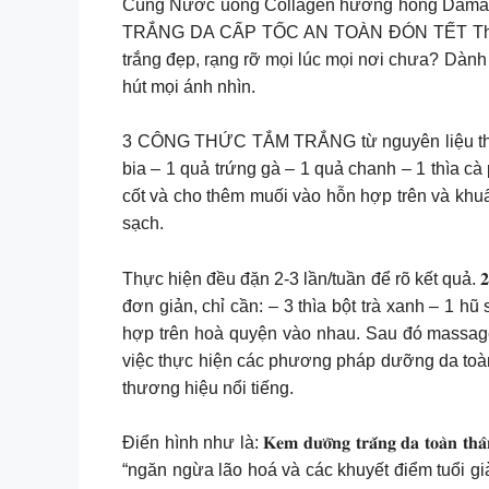
Cùng Nước uống Collagen hương hồng Damask H
TRẮNG DA CẤP TỐC AN TOÀN ĐÓN TẾT Thời điểm c
trắng đẹp, rạng rỡ mọi lúc mọi nơi chưa? Dành
hút mọi ánh nhìn.
3 CÔNG THỨC TẮM TRẮNG từ nguyên liệu thiên nhiên 
bia – 1 quả trứng gà – 1 quả chanh – 1 thìa cà phê 
cốt và cho thêm muối vào hỗn hợp trên và khuấ
sạch.
Thực hiện đều đặn 2-3 lần/tuần để rõ kết quả. 𝟐. 𝐁𝐨̣
đơn giản, chỉ cần: – 3 thìa bột trà xanh – 1 hũ sữ
hợp trên hoà quyện vào nhau. Sau đó massage t
việc thực hiện các phương pháp dưỡng da toàn 
thương hiệu nổi tiếng.
Điển hình như là: 𝐊𝐞𝐦 𝐝𝐮̛𝐨̛̃𝐧𝐠 𝐭𝐫𝐚̆́𝐧𝐠 𝐝𝐚 𝐭
“ngăn ngừa lão hoá và các khuyết điểm tuổi g