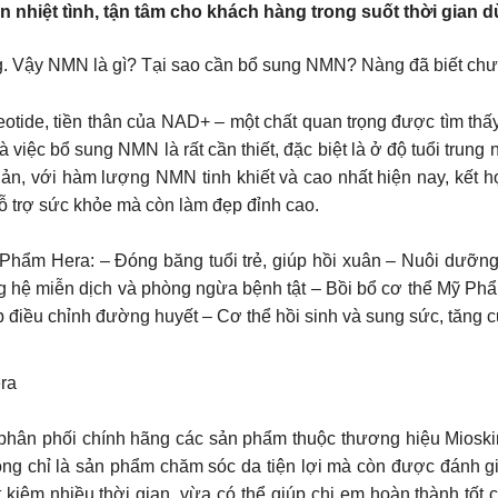
 nhiệt tình, tận tâm cho khách hàng trong suốt thời gian 
g. Vậy NMN là gì? Tại sao cần bổ sung NMN? Nàng đã biết c
otide, tiền thân của NAD+ – một chất quan trọng được tìm thấ
sung NMN là rất cần thiết, đặc biệt là ở độ tuổi trung niên. 𝐍𝐮̛𝐨̛́𝐜 𝐮𝐨̂́
ản, với hàm lượng NMN tinh khiết và cao nhất hiện nay, kết 
hỗ trợ sức khỏe mà còn làm đẹp đỉnh cao.
hẩm Hera: – Đóng băng tuổi trẻ, giúp hồi xuân – Nuôi dưỡng l
ng hệ miễn dịch và phòng ngừa bệnh tật – Bồi bổ cơ thể Mỹ Ph
p điều chỉnh đường huyết – Cơ thể hồi sinh và sung sức, tăng 
Hera
 phân phối chính hãng các sản phẩm thuộc thương hiệu Miosk
g chỉ là sản phẩm chăm sóc da tiện lợi mà còn được đánh giá 
t kiệm nhiều thời gian, vừa có thể giúp chị em hoàn thành tốt