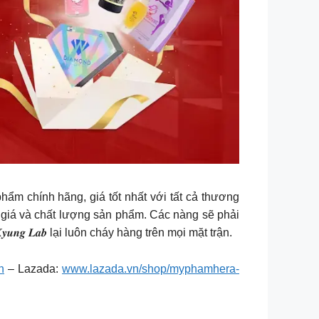
ẩm chính hãng, giá tốt nhất với tất cả thương
 giá và chất lượng sản phẩm. Các nàng sẽ phải
𝒏𝒈 𝑳𝒂𝒃 lại luôn cháy hàng trên mọi mặt trận.
n
– Lazada:
www.lazada.vn/shop/myphamhera-