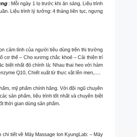
𝙪̣𝙣𝙜 : Mỗi ngày 1 lọ trước khi ăn sáng. Liệu trình
ần. Liệu trình lý tưởng: 4 tháng liên tục, ngưng
n cảm tình của người tiêu dùng trên thị trường
bổ cơ thể – Cho xương chắc khoẻ – Cải thiện trí
biệt nhất đó chính là: Nhau thai heo với hàm
enzyme Q10, Chiết xuất từ thực vật lên men,….
 phẩm, mỹ phẩm chính hãng. Với đội ngũ chuyên
c sản phẩm, liệu trình tốt nhất và chuyên biệt
ốt thời gian dùng sản phẩm.
 chi tiết về Máy Massage Ion KyungLab: – Máy