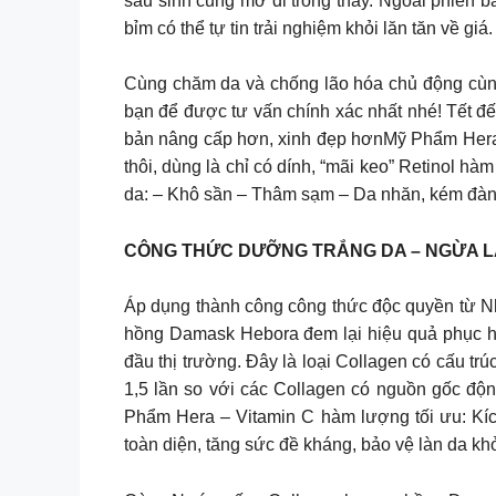
sau sinh cũng mờ đi trông thấy. Ngoài phiên 
bỉm có thể tự tin trải nghiệm khỏi lăn tăn về giá.
Cùng chăm da và chống lão hóa chủ động cùng 
bạn để được tư vấn chính xác nhất nhé! Tết đế
bản nâng cấp hơn, xinh đẹp hơnMỹ Phẩm Hera Sở hữu tr
thôi, dùng là chỉ có dính, “mãi keo” Retinol h
da: – Khô sần – Thâm sạm – Da nhăn, kém đàn 
CÔNG THỨC DƯỠNG TRẮNG DA – NGỪA LÃ
Áp dụng thành công công thức độc quyền từ Nh
hồng Damask Hebora đem lại hiệu quả phục hồi,
đầu thị trường. Đây là loại Collagen có cấu t
1,5 lần so với các Collagen có nguồn gốc độn
Phẩm Hera – Vitamin C hàm lượng tối ưu: Kíc
toàn diện, tăng sức đề kháng, bảo vệ làn da khỏ