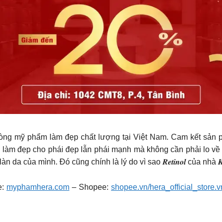
òng mỹ phẩm làm đẹp chất lượng tại Việt Nam. Cam kết sản ph
làm đẹp cho phái đẹp lẫn phái mạnh mà không cần phải lo về
của mình. Đó cũng chính là lý do vì sao 𝑹𝒆𝒕𝒊𝒏𝒐𝒍 của nhà 𝑲𝒚
e:
myphamhera.com
– Shopee:
shopee.vn/hera_official_store.v