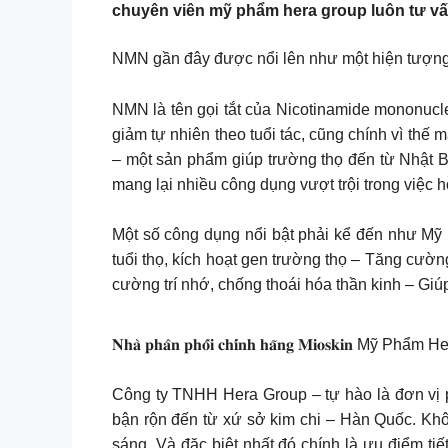
chuyên viên mỹ phẩm hera group luôn tư vấn
NMN gần đây được nổi lên như một hiện tượn
NMN là tên gọi tắt của Nicotinamide mononucle
giảm tự nhiên theo tuổi tác, cũng chính vì thế mà việc bổ 
– một sản phẩm giúp trường thọ đến từ Nhật B
mang lại nhiều công dụng vượt trội trong việc 
Một số công dụng nổi bật phải kể đến như Mỹ P
tuổi thọ, kích hoạt gen trường thọ – Tăng cườ
cường trí nhớ, chống thoái hóa thần kinh – Giú
𝐍𝐡𝐚̀ 𝐩𝐡𝐚̂𝐧 𝐩𝐡𝐨̂́𝐢 𝐜𝐡𝐢́𝐧𝐡 𝐡𝐚̃𝐧𝐠 𝐌𝐢𝐨𝐬𝐤𝐢𝐧 Mỹ Phẩm 
Công ty TNHH Hera Group – tự hào là đơn vị
bận rộn đến từ xứ sở kim chi – Hàn Quốc. Khôn
sáng. Và đặc biệt nhất đó chính là ưu điểm tiế