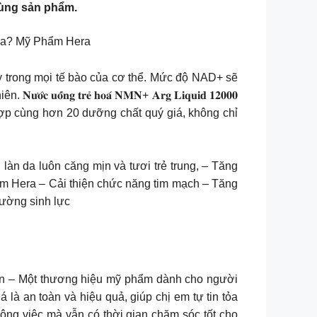
dùng sản phẩm.
hưa? Mỹ Phẩm Hera
y trong mọi tế bào của cơ thể. Mức độ NAD+ sẽ
𝐧𝐠 𝐭𝐫𝐞̉ 𝐡𝐨𝐚́ 𝐍𝐌𝐍+ 𝐀𝐫𝐠 𝐋𝐢𝐪𝐮𝐢𝐝 𝟏𝟐𝟎𝟎𝟎
hợp cùng hơn 20 dưỡng chất quý giá, không chỉ
àn da luôn căng mịn và tươi trẻ trung, – Tăng
ẩm Hera – Cải thiện chức năng tim mạch – Tăng
cường sinh lực
in – Một thương hiệu mỹ phẩm dành cho người
là an toàn và hiệu quả, giúp chị em tự tin tỏa
 công việc mà vẫn có thời gian chăm sóc tốt cho