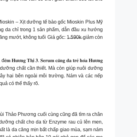
Mioskin – Xịt dưỡng tế bào gốc Mioskin Plus Mỹ
g da chỉ trong 1 sản phẩm, dẫn đầu xu hướng
 mướt, không tuổi Giá gốc: 1̶.̶5̶9̶0̶k̶ giảm còn
̛𝐨̛𝐧𝐠 𝐓𝐡𝐢̣ 𝟑. 𝐒𝐞𝐫𝐮𝐦 𝐜𝐚̆𝐧𝐠 𝐝𝐚 𝐭𝐫𝐞̉ 𝐡𝐨́𝐚 𝐇𝐮̛𝐨̛𝐧𝐠
 dưỡng chất cần thiết. Mà còn giúp nuôi dưỡng
y hại bên ngoài môi trường. Nám và các nếp
uả có thể thấy rõ.
Bùi Thảo Phương cuối cùng cũng đã tìm ra chân
 dưỡng chất cho da từ Enzyme rau củ lên men,
xuất là da căng mịn bất chấp giao mùa, sạm nám