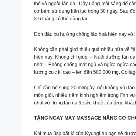
thể và ngoài làn da . Hãy uống mỗi sáng để cảm nhận 
cơ bản: sử dụng liên tục trong 30 ngày. Sau đó 
3-6 tháng có thể dùng lại.
Đón đầu xu hướng chống lão hoá hiện nay với 𝐍𝐮̛𝐨̛́𝐜 𝐮𝐨̂
Không cần phải giới thiệu quá nhiều nữa về “ẻ
hiện nay. Không chỉ giúp: – Nuôi dưỡng làn da 
nhớ – Phòng chống mất ngủ và ngừa ngừa các 
lượng cực kì cao – lên đến 500.000 mg, Collag
Chỉ cần bổ sung 20 ml/ngày, nói không với lã
môn giỏi, nhiều năm kinh nghiệm trong lĩnh vự
nhất với từng làn da & sức khoẻ của từng khách
TẶNG NGAY MÁY MASSAGE NÂNG CƠ CHO
Khi mua 3sp bất kì của KyungLab bạn sẽ được