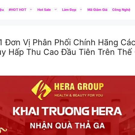
iệu
#HOT HOT
Hot Sale
Làm Đẹp
Mã Giảm Giá
Công Nghệ
1 Đơn Vị Phân Phối Chính Hãng C
 Hấp Thu Cao Đầu Tiên Trên Thế 