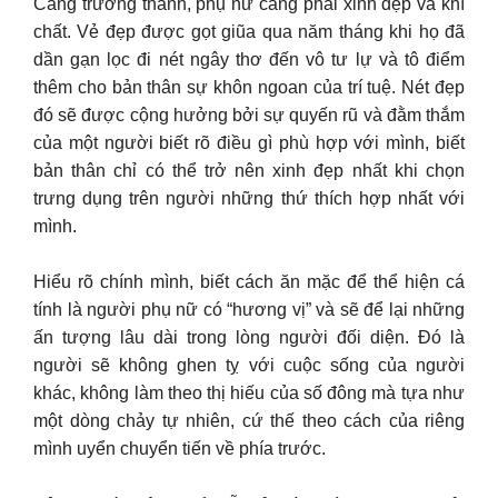
Càng trưởng thành, phụ nữ càng phải xinh đẹp và khí
chất. Vẻ đẹp được gọt giũa qua năm tháng khi họ đã
dần gạn lọc đi nét ngây thơ đến vô tư lự và tô điểm
thêm cho bản thân sự khôn ngoan của trí tuệ. Nét đẹp
đó sẽ được cộng hưởng bởi sự quyến rũ và đằm thắm
của một người biết rõ điều gì phù hợp với mình, biết
bản thân chỉ có thể trở nên xinh đẹp nhất khi chọn
trưng dụng trên người những thứ thích hợp nhất với
mình.
Hiểu rõ chính mình, biết cách ăn mặc để thể hiện cá
tính là người phụ nữ có “hương vị” và sẽ để lại những
ấn tượng lâu dài trong lòng người đối diện. Đó là
người sẽ không ghen tỵ với cuộc sống của người
khác, không làm theo thị hiếu của số đông mà tựa như
một dòng chảy tự nhiên, cứ thế theo cách của riêng
mình uyển chuyển tiến về phía trước.