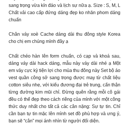
sang trọng vừa kín đáo và lịch sự nữa ạ. Size : S, M, L
Chất vải cao cấp đứng dáng đẹp ko nhăn phom dáng
chuẩn
Chân váy xoè Cache dáng dài thu đông style Korea
cho chị em chúng mình đây ạ
Chất chéo hàn lên form chuẩn, có cạp và khoá sau,
dáng váy dài hack dáng, mẫu này váy dài nhé ạ Một
em váy cực kỳ tiện lợi cho mùa thu đông này Set bộ áo
vest quần công sở sang trọng được may từ chất liệu
cotton siêu nhẹ, với kiểu đương đại trẻ trung, cẩn thận
từng đường kim mũi chỉ. Đừng quên rằng mỗi cô gái
đều có thể đẹp theo cách riêng của mình với một công
thức duy nhất cho tất cả các cân nặng: Sự tự tin. Chỉ
cần bạn tự tin mặc lên mình set đồ phù hợp và ưng ý,
bạn sẽ “cân” mọi ánh nhìn từ người đối diện.