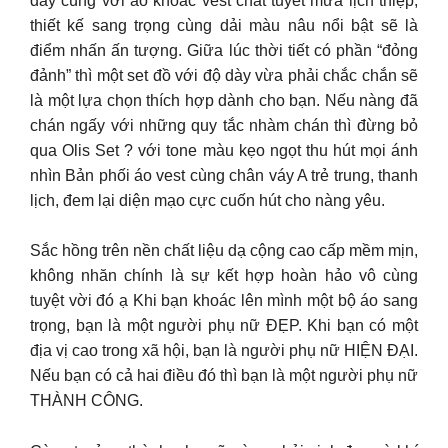
dây cùng với áo khoác vest chất tuyết mưa lịch thiệp,
thiết kế sang trọng cùng dải màu nâu nổi bật sẽ là
điểm nhấn ấn tượng. Giữa lúc thời tiết có phần “đỏng
đảnh” thì một set đồ với độ dày vừa phải chắc chắn sẽ
là một lựa chọn thích hợp dành cho bạn. Nếu nàng đã
chán ngấy với những quy tắc nhàm chán thì đừng bỏ
qua Olis Set ? với tone màu kẹo ngọt thu hút mọi ánh
nhìn Bản phối áo vest cùng chân váy A trẻ trung, thanh
lịch, đem lại diện mạo cực cuốn hút cho nàng yêu.
Sắc hồng trên nền chất liệu dạ cộng cao cấp mềm mịn,
không nhăn chính là sự kết hợp hoàn hảo vô cùng
tuyệt vời đó ạ Khi bạn khoác lên mình một bộ áo sang
trọng, bạn là một người phụ nữ ĐẸP. Khi bạn có một
địa vị cao trong xã hội, bạn là người phụ nữ HIỆN ĐẠI.
Nếu bạn có cả hai điều đó thì bạn là một người phụ nữ
THÀNH CÔNG.