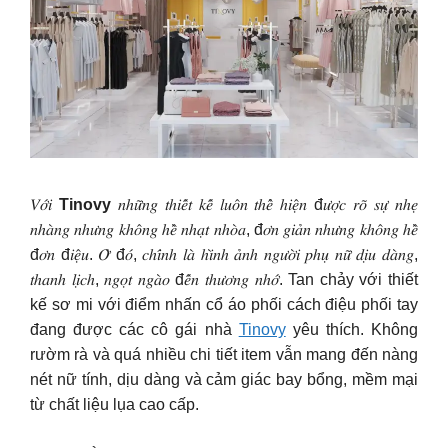
𝑉𝑜̛́𝑖
Tinovy
𝑛ℎ𝑢̛̃𝑛𝑔 𝑡ℎ𝑖𝑒̂́𝑡 𝑘𝑒̂́ 𝑙𝑢𝑜̂𝑛 𝑡ℎ𝑒̂̉ ℎ𝑖𝑒̣̂𝑛 đ𝑢̛𝑜̛̣𝑐 𝑟𝑜̃ 𝑠𝑢̛̣ 𝑛ℎ𝑒̣
𝑛ℎ𝑎̀𝑛𝑔 𝑛ℎ𝑢̛𝑛𝑔 𝑘ℎ𝑜̂𝑛𝑔 ℎ𝑒̂̀ 𝑛ℎ𝑎̣𝑡 𝑛ℎ𝑜̀𝑎, đ𝑜̛𝑛 𝑔𝑖𝑎̉𝑛 𝑛ℎ𝑢̛𝑛𝑔 𝑘ℎ𝑜̂𝑛𝑔 ℎ𝑒̂̀
đ𝑜̛𝑛 đ𝑖𝑒̣̂𝑢. 𝑂̛̉ đ𝑜́, 𝑐ℎ𝑖́𝑛ℎ 𝑙𝑎̀ ℎ𝑖̀𝑛ℎ 𝑎̉𝑛ℎ 𝑛𝑔𝑢̛𝑜̛̀𝑖 𝑝ℎ𝑢̣ 𝑛𝑢̛̃ 𝑑𝑖̣𝑢 𝑑𝑎̀𝑛𝑔,
𝑡ℎ𝑎𝑛ℎ 𝑙𝑖̣𝑐ℎ, 𝑛𝑔𝑜̣𝑡 𝑛𝑔𝑎̀𝑜 đ𝑒̂́𝑛 𝑡ℎ𝑢̛𝑜̛𝑛𝑔 𝑛ℎ𝑜̛́. Tan chảy với thiết
kế sơ mi với điểm nhấn cổ áo phối cách điệu phối tay
đang được các cô gái nhà
Tinovy
yêu thích. Không
rườm rà và quá nhiều chi tiết item vẫn mang đến nàng
nét nữ tính, dịu dàng và cảm giác bay bổng, mềm mại
từ chất liệu lụa cao cấp.