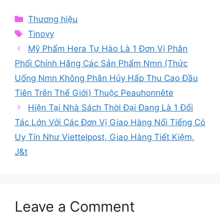
Categories
Thương hiệu
Tags
Tinovy
Mỹ Phẩm Hera Tự Hào Là 1 Đơn Vị Phân
Phối Chính Hãng Các Sản Phẩm Nmn (Thức
Uống Nmn Không Phân Hủy Hấp Thu Cao Đầu
Tiên Trên Thế Giới) Thuộc Peauhonnête
Hiện Tại Nhà Sách Thời Đại Đang Là 1 Đối
Tác Lớn Với Các Đơn Vị Giao Hàng Nổi Tiếng Có
Uy Tín Như Viettelpost, Giao Hàng Tiết Kiệm,
J&t
Leave a Comment