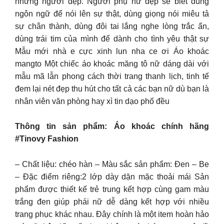
những người đẹp. Người phụ nữ đẹp sẽ biết dùng
ngôn ngữ để nói lên sự thật, dùng giọng nói miêu tả
sự chân thành, dùng đôi tai lắng nghe lòng trắc ẩn,
dùng trái tim của mình để dành cho tình yêu thật sự
Mẫu mới nhà e cực xinh lun nha ce ơi Áo khoác
mangto Một chiếc áo khoác măng tô nữ dáng dài với
mẫu mã lẫn phong cách thời trang thanh lịch, tinh tế
đem lại nét đẹp thu hút cho tất cả các bạn nữ dù bạn là
nhân viên văn phòng hay xì tin dạo phố đều
Thông tin sản phẩm: Áo khoác chính hãng
#Tinovy Fashion
– Chất liệu: chéo hàn – Màu sắc sản phẩm: Đen – Be
– Đặc điểm riêng:2 lớp dày dặn mặc thoải mái Sản
phẩm được thiết kế trẻ trung kết hợp cùng gam màu
trắng đen giúp phái nữ dễ dàng kết hợp với nhiều
trang phục khác nhau. Đây chính là một item hoàn hảo