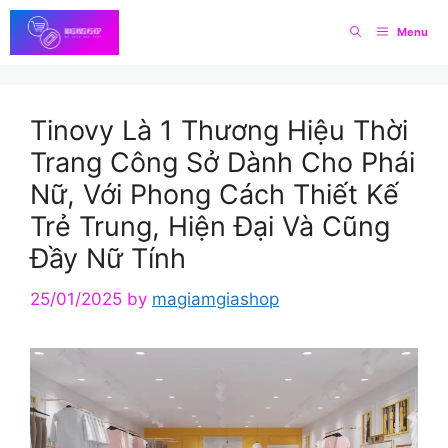
Skip
Menu
to
content
Tinovy Là 1 Thương Hiệu Thời
Trang Công Sở Dành Cho Phái
Nữ, Với Phong Cách Thiết Kế
Trẻ Trung, Hiện Đại Và Cũng
Đầy Nữ Tính
25/01/2025
by
magiamgiashop