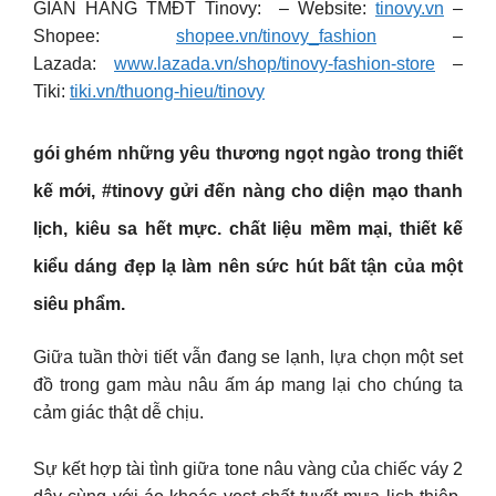
GIAN HÀNG TMĐT Tinovy: – Website:
tinovy.vn
–
Shopee:
shopee.vn/tinovy_fashion
–
Lazada:
www.lazada.vn/shop/tinovy-fashion-store
–
Tiki:
tiki.vn/thuong-hieu/tinovy
gói ghém những yêu thương ngọt ngào trong thiết
kế mới, #
tinovy
gửi đến nàng cho diện mạo thanh
lịch, kiêu sa hết mực. chất liệu mềm mại, thiết kế
kiểu dáng đẹp lạ làm nên sức hút bất tận của một
siêu phẩm.
Giữa tuần thời tiết vẫn đang se lạnh, lựa chọn một set
đồ trong gam màu nâu ấm áp mang lại cho chúng ta
cảm giác thật dễ chịu.
Sự kết hợp tài tình giữa tone nâu vàng của chiếc váy 2