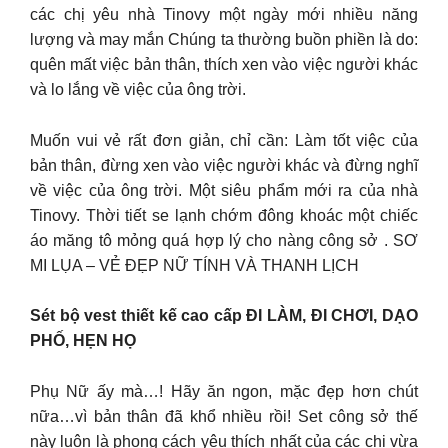
các chị yêu nhà Tinovy một ngày mới nhiều năng
lượng và may mắn Chúng ta thường buồn phiền là do:
quên mất việc bản thân, thích xen vào việc người khác
và lo lắng về việc của ông trời.
Muốn vui vẻ rất đơn giản, chỉ cần: Làm tốt việc của
bản thân, đừng xen vào việc người khác và đừng nghĩ
về việc của ông trời. Một siêu phẩm mới ra của nhà
Tinovy. Thời tiết se lạnh chớm đông khoác một chiếc
áo măng tô mỏng quá hợp lý cho nàng công sở . SƠ
MI LỤA – VẺ ĐẸP NỮ TÍNH VÀ THANH LỊCH
Sét bộ vest thiết kế cao cấp ĐI LÀM, ĐI CHƠI, DẠO
PHỐ, HẸN HỌ
Phụ Nữ ấy mà…! Hãy ăn ngon, mặc đẹp hơn chút
nữa…vì bản thân đã khổ nhiều rồi! Set công sở thế
này luôn là phong cách yêu thích nhất của các chị vừa