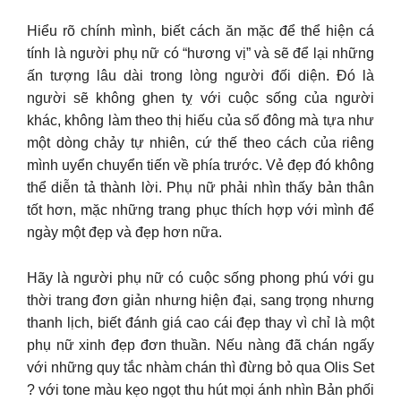
Hiểu rõ chính mình, biết cách ăn mặc để thể hiện cá
tính là người phụ nữ có “hương vị” và sẽ để lại những
ấn tượng lâu dài trong lòng người đối diện. Đó là
người sẽ không ghen tỵ với cuộc sống của người
khác, không làm theo thị hiếu của số đông mà tựa như
một dòng chảy tự nhiên, cứ thế theo cách của riêng
mình uyển chuyển tiến về phía trước. Vẻ đẹp đó không
thể diễn tả thành lời. Phụ nữ phải nhìn thấy bản thân
tốt hơn, mặc những trang phục thích hợp với mình để
ngày một đẹp và đẹp hơn nữa.
Hãy là người phụ nữ có cuộc sống phong phú với gu
thời trang đơn giản nhưng hiện đại, sang trọng nhưng
thanh lịch, biết đánh giá cao cái đẹp thay vì chỉ là một
phụ nữ xinh đẹp đơn thuần. Nếu nàng đã chán ngấy
với những quy tắc nhàm chán thì đừng bỏ qua Olis Set
? với tone màu kẹo ngọt thu hút mọi ánh nhìn Bản phối