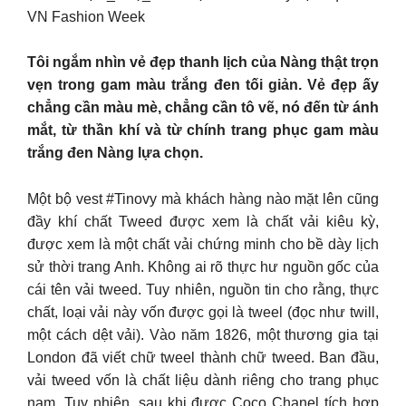
VN Fashion Week
Tôi ngắm nhìn vẻ đẹp thanh lịch của Nàng thật trọn
vẹn trong gam màu trắng đen tối giản. Vẻ đẹp ấy
chẳng cần màu mè, chẳng cần tô vẽ, nó đến từ ánh
mắt, từ thần khí và từ chính trang phục gam màu
trắng đen Nàng lựa chọn.
Một bộ vest #Tinovy mà khách hàng nào mặt lên cũng
đầy khí chất Tweed được xem là chất vải kiêu kỳ,
được xem là một chất vải chứng minh cho bề dày lịch
sử thời trang Anh. Không ai rõ thực hư nguồn gốc của
cái tên vải tweed. Tuy nhiên, nguồn tin cho rằng, thực
chất, loại vải này vốn được gọi là tweel (đọc như twill,
một cách dệt vải). Vào năm 1826, một thương gia tại
London đã viết chữ tweel thành chữ tweed. Ban đầu,
vải tweed vốn là chất liệu dành riêng cho trang phục
nam. Tuy nhiên, sau khi được Coco Chanel tích hợp