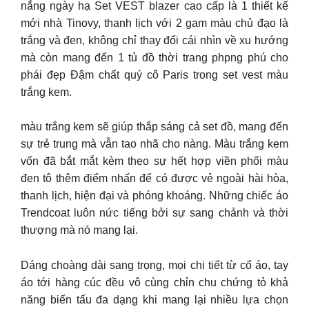
nắng ngày hạ Set VEST blazer cao cấp là 1 thiết kế
mới nhà Tinovy, thanh lịch với 2 gam màu chủ đạo là
trắng và đen, không chỉ thay đổi cái nhìn về xu hướng
mà còn mang đến 1 tủ đồ thời trang phpng phú cho
phái đẹp Đậm chất quý cô Paris trong set vest màu
trắng kem.
màu trắng kem sẽ giúp thắp sáng cả set đồ, mang đến
sự trẻ trung mà vẫn tao nhã cho nàng. Màu trắng kem
vốn đã bắt mắt kèm theo sự hết hợp viền phối màu
đen tô thêm điểm nhấn để có được vẻ ngoài hài hòa,
thanh lịch, hiện đại và phóng khoáng. Những chiếc áo
Trendcoat luôn nức tiếng bởi sự sang chảnh và thời
thượng mà nó mang lại.
Dáng choàng dài sang trọng, mọi chi tiết từ cổ áo, tay
áo tới hàng cúc đều vô cùng chỉn chu chứng tỏ khả
năng biến tấu đa dạng khi mang lại nhiều lựa chọn