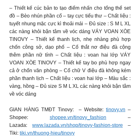
– Thiết kế cúc bản to tạo điểm nhấn cho tổng thể set
đồ – Bèo nhún phần cổ – tay cực tiểu thư – Chất liệu :
tuyết nhung mặc cực kì thoải mái – Đủ size : S M L XL
các nàng khỏi bận tâm về vóc dáng VÁY VOAN XÒE
TINOVY – Thiết kế thanh lịch, nhẹ nhàng phù hợp
chốn công sở, dạo phố – Cổ thắt nơ điệu đà cộng
thêm phần nữ tính – Chất liệu : voan hai lớp VÁY
VOAN XÒE TINOVY – Thiết kế tay bo phù hợp ngay
cả ở chốn văn phòng – Cổ chữ V điệu đà không kém
phần thanh lịch – Chất liệu : voan hai lớp – Màu sắc :
vàng, hồng – Đủ size S M L XL các nàng khỏi bận tâm
về vóc dáng
GIAN HÀNG TMĐT Tinovy: – Website:
tinovy.vn
–
Shopee:
shopee.vn/tinovy_fashion
–
Lazada:
www.lazada.vn/shop/tinovy-fashion-store
–
Tiki:
tiki.vn/thuong-hieu/tinovy