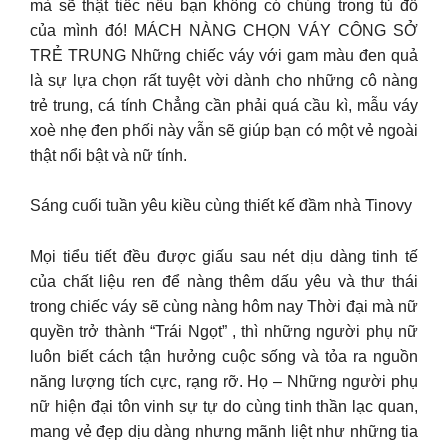
mà sẽ thật tiếc nếu bạn không có chúng trong tủ đồ
của mình đó! MÁCH NÀNG CHỌN VÁY CÔNG SỞ
TRẺ TRUNG Những chiếc váy với gam màu đen quả
là sự lựa chọn rất tuyệt vời dành cho những cô nàng
trẻ trung, cá tính Chẳng cần phải quá cầu kì, mẫu váy
xoè nhẹ đen phối này vẫn sẽ giúp bạn có một vẻ ngoài
thật nổi bật và nữ tính.
Sáng cuối tuần yêu kiều cùng thiết kế đầm nhà Tinovy
Mọi tiểu tiết đều được giấu sau nét dịu dàng tinh tế
của chất liệu ren để nàng thêm dấu yêu và thư thái
trong chiếc váy sẽ cùng nàng hôm nay Thời đại mà nữ
quyền trở thành “Trái Ngọt” , thì những người phụ nữ
luôn biết cách tận hưởng cuộc sống và tỏa ra nguồn
năng lượng tích cực, rạng rỡ. Họ – Những người phụ
nữ hiện đại tôn vinh sự tự do cùng tinh thần lạc quan,
mang vẻ đẹp dịu dàng nhưng mãnh liệt như những tia