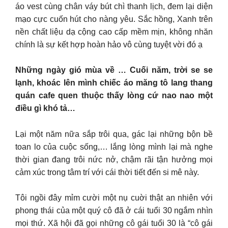
áo vest cùng chân váy bút chì thanh lịch, đem lại diện
mạo cực cuốn hút cho nàng yêu. Sắc hồng, Xanh trên
nền chất liệu dạ cộng cao cấp mềm mịn, không nhăn
chính là sự kết hợp hoàn hảo vô cùng tuyệt vời đó ạ
Những ngày gió mùa về … Cuối năm, trời se se
lạnh, khoác lên mình chiếc áo măng tô lang thang
quán cafe quen thuộc thấy lòng cứ nao nao một
điều gì khó tả…
Lại một năm nữa sắp trôi qua, gác lại những bộn bề
toan lo của cuộc sống,… lắng lòng mình lại mà nghe
thời gian đang trôi nức nở, chậm rãi tận hưởng mọi
cảm xúc trong tâm trí với cái thời tiết đến si mê này.
Tôi ngồi đây mỉm cười một nụ cuời thật an nhiên với
phong thái của một quý cô đã ở cái tuổi 30 ngắm nhìn
mọi thứ. Xã hội đã gọi những cô gái tuổi 30 là “cô gái