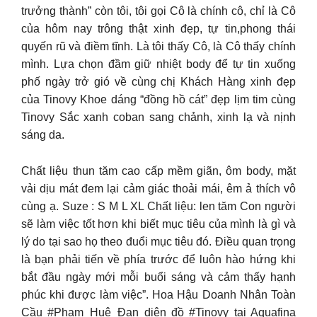
trưởng thành” còn tôi, tôi gọi Cô là chính cô, chỉ là Cô
của hôm nay trông thật xinh đẹp, tự tin,phong thái
quyến rũ và điềm tĩnh. Là tôi thấy Cô, là Cô thấy chính
mình. Lựa chọn đầm giữ nhiệt body để tự tin xuống
phố ngày trở gió về cùng chị Khách Hàng xinh đẹp
của Tinovy Khoe dáng “đồng hồ cát” đẹp lịm tim cùng
Tinovy Sắc xanh coban sang chảnh, xinh lạ và nịnh
sáng da.
Chất liệu thun tăm cao cấp mềm giãn, ôm body, mặt
vải dịu mát đem lại cảm giác thoải mái, êm ả thích vô
cùng ạ. Suze : S M L XL Chất liệu: len tăm Con người
sẽ làm việc tốt hơn khi biết mục tiêu của mình là gì và
lý do tại sao họ theo đuổi mục tiêu đó. Điều quan trọng
là bạn phải tiến về phía trước để luôn hào hứng khi
bắt đầu ngày mới mỗi buổi sáng và cảm thấy hạnh
phúc khi được làm việc”. Hoa Hậu Doanh Nhân Toàn
Cầu #Phạm_Huệ_Đan diện đồ #Tinovy tại Aquafina