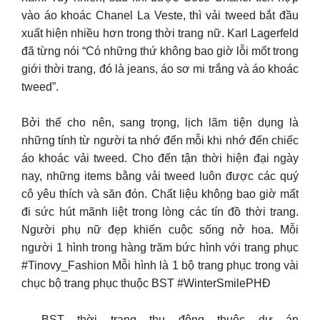
vào áo khoác Chanel La Veste, thì vải tweed bắt đầu
xuất hiện nhiều hơn trong thời trang nữ. Karl Lagerfeld
đã từng nói “Có những thứ không bao giờ lỗi mốt trong
giới thời trang, đó là jeans, áo sơ mi trắng và áo khoác
tweed”.
Bởi thế cho nên, sang trọng, lịch lãm tiện dụng là
những tính từ người ta nhớ đến mỗi khi nhớ đến chiếc
áo khoác vải tweed. Cho đến tận thời hiện đại ngày
nay, những items bằng vải tweed luôn được các quý
cô yêu thích và săn đón. Chất liệu không bao giờ mất
đi sức hút mãnh liệt trong lòng các tín đồ thời trang.
Người phụ nữ đẹp khiến cuộc sống nở hoa. Mỗi
người 1 hình trong hàng trăm bức hình với trang phục
#Tinovy_Fashion Mỗi hình là 1 bộ trang phục trong vài
chục bộ trang phục thuộc BST #WinterSmilePHĐ
– BST thời trang thu đông thuộc dự án