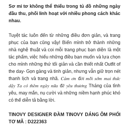
Sơ mi tơ không thể thiếu trong tủ đồ những ngày
đầu thu, phối linh hoạt với nhiều phong cách khác
nhau.
Tuyệt tác luôn đến từ những điều đơn giản, và trang
phục của bạn cũng vậy! Biến mình trở thành những
nhà nghệ thuật và coi mỗi trang phục bạn diện là một
tác phẩm, việc hiểu những điều bạn muốn và lựa chọn
cho mình những thứ tối giản và cần thiết nhất Outfit of
the day- Gọn gàng và tinh giản, nhưng vẫn giữ trọn nét
thanh lịch và trang nhã. 𝐶𝑎̉𝑚 𝑜̛𝑛 đ𝑜̛̀𝑖 𝑚𝑜̂̃𝑖 𝑠𝑜̛́𝑚 𝑚𝑎𝑖 𝑡ℎ𝑢̛́𝑐
𝑑𝑎̣̂𝑦 𝑇𝑎 𝑐𝑜́ 𝑡ℎ𝑒̂𝑚 𝑛𝑔𝑎̀𝑦 𝑛𝑢̛̃𝑎 đ𝑒̂̉ 𝑦𝑒̂𝑢 𝑡ℎ𝑢̛𝑜̛𝑛𝑔 Tháng của tình
yêu, may mắn, nụ cười và những niềm hạnh phúc khó
có thể diễn tả bằng lời.
TINOVY DESIGNER ĐẦM TINOVY DÁNG ÔM PHỐI
TƠ MÃ : D222363