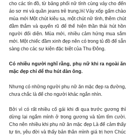
cho các tín đồ, từ bảng phối nữ tính cùng váy cho đến
áo sơ mi và quần jeans trẻ trung.￼ Váy xốp gấm chào
mùa mới Một chút kiêu sa, một chút nữ tính, thêm chút
đằm thắm và quyến rũ để thể hiện thần thái hút hồn
người đối diện. Mùa mới, nhiều cảm hứng mua sắm
mới. Một chiếc đầm xinh đẹp nên có trong tủ đồ để sẵn
sàng cho các sự kiện đặc biệt của Thu Đông.
Có nhiều người nghĩ rằng, phụ nữ khi ra ngoài ăn
mặc đẹp chỉ để thu hút đàn ông.
Nhưng có những người phụ nữ ăn mặc đẹp ra đường,
chưa chắc là để cho người khác ngắn nhìn.
Bởi vì có rất nhiều cố gái khi đi qua trước gương thì
dừng lại ngắm mình ở trong gương và tủm tỉm cười.
Cho nên nhiều khi phụ nữ ăn mặc đẹp Là để cảm thấy
tự tin, yêu đời và thấy bản thân mình giá trị hơn Chúc