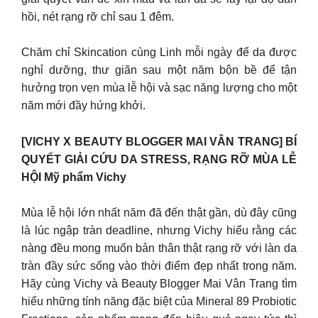
hồi, nét rạng rỡ chỉ sau 1 đêm.
Chăm chỉ Skincation cùng Linh mỗi ngày để da được
nghỉ dưỡng, thư giãn sau một năm bộn bề để tận
hưởng trọn vẹn mùa lễ hội và sạc năng lượng cho một
năm mới đầy hứng khởi.
[VICHY X BEAUTY BLOGGER MAI VÂN TRANG] BÍ
QUYẾT GIẢI CỨU DA STRESS, RẠNG RỠ MÙA LỄ
HỘI Mỹ phẩm Vichy
Mùa lễ hội lớn nhất năm đã đến thật gần, dù đây cũng
là lúc ngập tràn deadline, nhưng Vichy hiểu rằng các
nàng đều mong muốn bản thân thật rạng rỡ với làn da
tràn đầy sức sống vào thời điểm đẹp nhất trong năm.
Hãy cùng Vichy và Beauty Blogger Mai Vân Trang tìm
hiểu những tính năng đặc biệt của Mineral 89 Probiotic