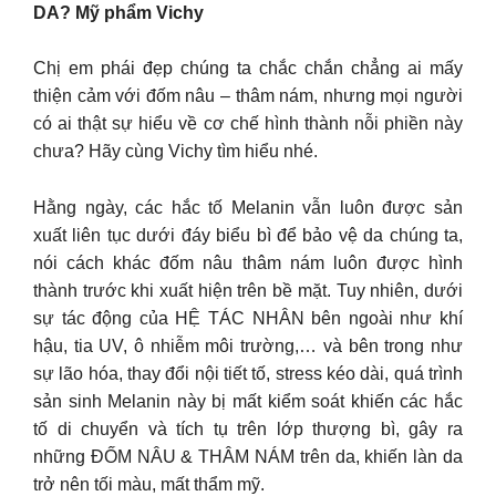
DA? Mỹ phẩm Vichy
Chị em phái đẹp chúng ta chắc chắn chẳng ai mấy
thiện cảm với đốm nâu – thâm nám, nhưng mọi người
có ai thật sự hiểu về cơ chế hình thành nỗi phiền này
chưa? Hãy cùng Vichy tìm hiểu nhé.
Hằng ngày, các hắc tố Melanin vẫn luôn được sản
xuất liên tục dưới đáy biểu bì để bảo vệ da chúng ta,
nói cách khác đốm nâu thâm nám luôn được hình
thành trước khi xuất hiện trên bề mặt. Tuy nhiên, dưới
sự tác động của HỆ TÁC NHÂN bên ngoài như khí
hậu, tia UV, ô nhiễm môi trường,… và bên trong như
sự lão hóa, thay đổi nội tiết tố, stress kéo dài, quá trình
sản sinh Melanin này bị mất kiểm soát khiến các hắc
tố di chuyển và tích tụ trên lớp thượng bì, gây ra
những ĐỐM NÂU & THÂM NÁM trên da, khiến làn da
trở nên tối màu, mất thẩm mỹ.