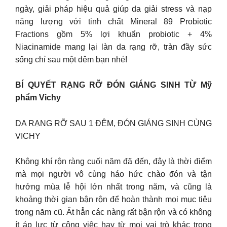
ngày, giải pháp hiệu quả giúp da giải stress và nạp
năng lượng với tinh chất Mineral 89 Probiotic
Fractions gồm 5% lợi khuẩn probiotic + 4%
Niacinamide mang lại làn da rạng rỡ, tràn đầy sức
sống chỉ sau một đêm bạn nhé!
BÍ QUYẾT RẠNG RỠ ĐÓN GIÁNG SINH TỪ Mỹ
phẩm Vichy
DA RẠNG RỠ SAU 1 ĐÊM, ĐÓN GIÁNG SINH CÙNG
VICHY
Không khí rộn ràng cuối năm đã đến, đây là thời điểm
mà mọi người vô cùng háo hức chào đón và tận
hưởng mùa lễ hội lớn nhất trong năm, và cũng là
khoảng thời gian bận rộn để hoàn thành mọi mục tiêu
trong năm cũ. Ắt hẳn các nàng rất bận rộn và có không
ít áp lực từ công việc hay từ mọi vai trò khác trong