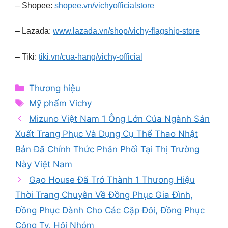
– Shopee:
shopee.vn/vichyofficialstore
– Lazada:
www.lazada.vn/shop/vichy-flagship-store
– Tiki:
tiki.vn/cua-hang/vichy-official
Categories
Thương hiệu
Tags
Mỹ phẩm Vichy
Mizuno Việt Nam 1 Ông Lớn Của Ngành Sản
Xuất Trang Phục Và Dụng Cụ Thể Thao Nhật
Bản Đã Chính Thức Phân Phối Tại Thị Trường
Này Việt Nam
Gạo House Đã Trở Thành 1 Thương Hiệu
Thời Trang Chuyên Về Đồng Phục Gia Đình,
Đồng Phục Dành Cho Các Cặp Đôi, Đồng Phục
Công Ty, Hội Nhóm