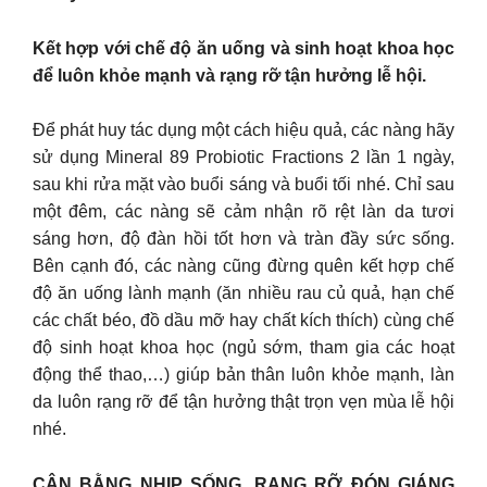
Kết hợp với chế độ ăn uống và sinh hoạt khoa học
để luôn khỏe mạnh và rạng rỡ tận hưởng lễ hội.
Để phát huy tác dụng một cách hiệu quả, các nàng hãy
sử dụng Mineral 89 Probiotic Fractions 2 lần 1 ngày,
sau khi rửa mặt vào buổi sáng và buổi tối nhé. Chỉ sau
một đêm, các nàng sẽ cảm nhận rõ rệt làn da tươi
sáng hơn, độ đàn hồi tốt hơn và tràn đầy sức sống.
Bên cạnh đó, các nàng cũng đừng quên kết hợp chế
độ ăn uống lành mạnh (ăn nhiều rau củ quả, hạn chế
các chất béo, đồ dầu mỡ hay chất kích thích) cùng chế
độ sinh hoạt khoa học (ngủ sớm, tham gia các hoạt
động thể thao,…) giúp bản thân luôn khỏe mạnh, làn
da luôn rạng rỡ để tận hưởng thật trọn vẹn mùa lễ hội
nhé.
CÂN BẰNG NHỊP SỐNG, RẠNG RỠ ĐÓN GIÁNG