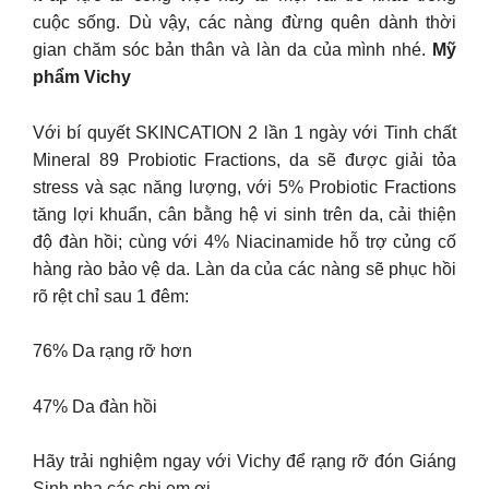
cuộc sống. Dù vậy, các nàng đừng quên dành thời
gian chăm sóc bản thân và làn da của mình nhé.
Mỹ
phẩm Vichy
Với bí quyết SKINCATION 2 lần 1 ngày với Tinh chất
Mineral 89 Probiotic Fractions, da sẽ được giải tỏa
stress và sạc năng lượng, với 5% Probiotic Fractions
tăng lợi khuẩn, cân bằng hệ vi sinh trên da, cải thiện
độ đàn hồi; cùng với 4% Niacinamide hỗ trợ củng cố
hàng rào bảo vệ da. Làn da của các nàng sẽ phục hồi
rõ rệt chỉ sau 1 đêm:
76% Da rạng rỡ hơn
47% Da đàn hồi
Hãy trải nghiệm ngay với Vichy để rạng rỡ đón Giáng
Sinh nha các chị em ơi