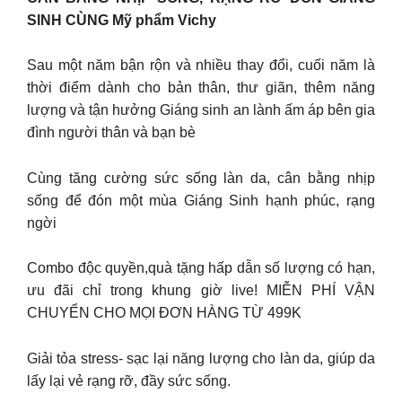
SINH CÙNG Mỹ phẩm Vichy
Sau một năm bận rộn và nhiều thay đổi, cuối năm là
thời điểm dành cho bản thân, thư giãn, thêm năng
lượng và tận hưởng Giáng sinh an lành ấm áp bên gia
đình người thân và bạn bè
Cùng tăng cường sức sống làn da, cân bằng nhịp
sống để đón một mùa Giáng Sinh hạnh phúc, rạng
ngời
Combo độc quyền,quà tặng hấp dẫn số lượng có hạn,
ưu đãi chỉ trong khung giờ live! MIỄN PHÍ VẬN
CHUYỂN CHO MỌI ĐƠN HÀNG TỪ 499K
Giải tỏa stress- sạc lại năng lượng cho làn da, giúp da
lấy lại vẻ rạng rỡ, đầy sức sống.