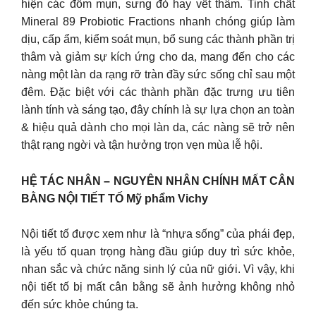
hiện các đốm mụn, sưng đỏ hay vết thâm. Tinh chất
Mineral 89 Probiotic Fractions nhanh chóng giúp làm
dịu, cấp ẩm, kiểm soát mụn, bổ sung các thành phần trị
thâm và giảm sự kích ứng cho da, mang đến cho các
nàng một làn da rạng rỡ tràn đầy sức sống chỉ sau một
đêm. Đặc biệt với các thành phần đặc trưng ưu tiên
lành tính và sáng tạo, đây chính là sự lựa chọn an toàn
& hiệu quả dành cho mọi làn da, các nàng sẽ trở nên
thật rạng ngời và tận hưởng trọn vẹn mùa lễ hội.
HỆ TÁC NHÂN – NGUYÊN NHÂN CHÍNH MẤT CÂN
BẰNG NỘI TIẾT TỐ Mỹ phẩm Vichy
Nội tiết tố được xem như là “nhựa sống” của phái đẹp,
là yếu tố quan trọng hàng đầu giúp duy trì sức khỏe,
nhan sắc và chức năng sinh lý của nữ giới. Vì vậy, khi
nội tiết tố bị mất cân bằng sẽ ảnh hưởng không nhỏ
đến sức khỏe chúng ta.