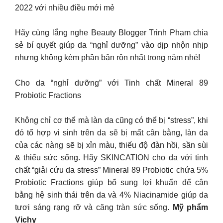
2022 với nhiều điều mới mẻ
Hãy cùng lắng nghe Beauty Blogger Trinh Phạm chia
sẻ bí quyết giúp da “nghỉ dưỡng” vào dịp nhộn nhịp
nhưng không kém phần bận rộn nhất trong năm nhé!
Cho da “nghỉ dưỡng” với Tinh chất Mineral 89
Probiotic Fractions
Không chỉ cơ thể mà làn da cũng có thể bị “stress”, khi
đó tổ hợp vi sinh trên da sẽ bị mất cân bằng, làn da
của các nàng sẽ bị xỉn màu, thiếu độ đàn hồi, sần sùi
& thiếu sức sống. Hãy SKINCATION cho da với tinh
chất “giải cứu da stress” Mineral 89 Probiotic chứa 5%
Probiotic Fractions giúp bổ sung lợi khuẩn để cân
bằng hệ sinh thái trên da và 4% Niacinamide giúp da
tươi sáng rạng rỡ và căng tràn sức sống.
Mỹ phẩm
Vichy