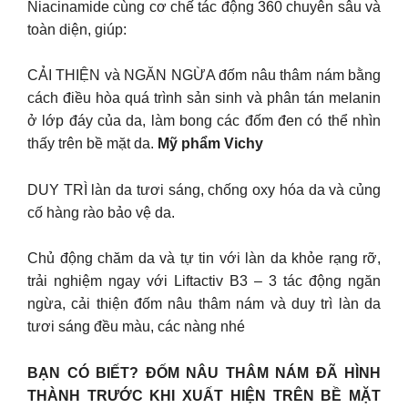
Niacinamide cùng cơ chế tác động 360 chuyên sâu và
toàn diện, giúp:
CẢI THIỆN và NGĂN NGỪA đốm nâu thâm nám bằng
cách điều hòa quá trình sản sinh và phân tán melanin
ở lớp đáy của da, làm bong các đốm đen có thể nhìn
thấy trên bề mặt da.
Mỹ phẩm Vichy
DUY TRÌ làn da tươi sáng, chống oxy hóa da và củng
cố hàng rào bảo vệ da.
Chủ động chăm da và tự tin với làn da khỏe rạng rỡ,
trải nghiệm ngay với Liftactiv B3 – 3 tác động ngăn
ngừa, cải thiện đốm nâu thâm nám và duy trì làn da
tươi sáng đều màu, các nàng nhé
BẠN CÓ BIẾT? ĐỐM NÂU THÂM NÁM ĐÃ HÌNH
THÀNH TRƯỚC KHI XUẤT HIỆN TRÊN BỀ MẶT