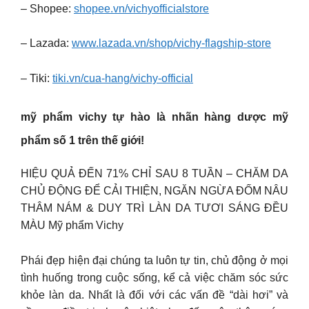
– Shopee:
shopee.vn/vichyofficialstore
– Lazada:
www.lazada.vn/shop/vichy-flagship-store
– Tiki:
tiki.vn/cua-hang/vichy-official
mỹ phẩm vichy tự hào là nhãn hàng dược mỹ
phẩm số 1 trên thế giới!
HIỆU QUẢ ĐẾN 71% CHỈ SAU 8 TUẦN – CHĂM DA
CHỦ ĐỘNG ĐỂ CẢI THIỆN, NGĂN NGỪA ĐỐM NÂU
THÂM NÁM & DUY TRÌ LÀN DA TƯƠI SÁNG ĐỀU
MÀU Mỹ phẩm Vichy
Phái đẹp hiện đại chúng ta luôn tự tin, chủ động ở mọi
tình huống trong cuộc sống, kể cả việc chăm sóc sức
khỏe làn da. Nhất là đối với các vấn đề “dài hơi” và