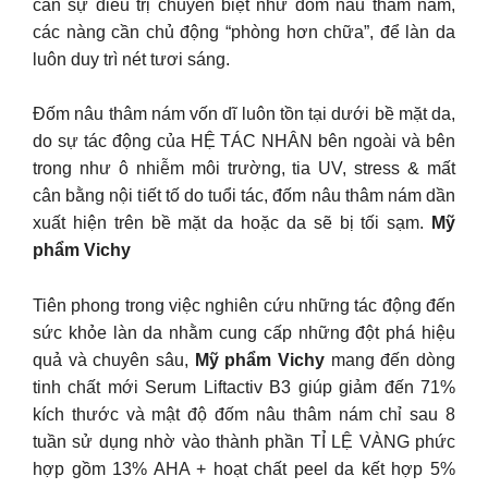
cần sự điều trị chuyên biệt như đốm nâu thâm nám,
các nàng cần chủ động “phòng hơn chữa”, để làn da
luôn duy trì nét tươi sáng.
Đốm nâu thâm nám vốn dĩ luôn tồn tại dưới bề mặt da,
do sự tác động của HỆ TÁC NHÂN bên ngoài và bên
trong như ô nhiễm môi trường, tia UV, stress & mất
cân bằng nội tiết tố do tuổi tác, đốm nâu thâm nám dần
xuất hiện trên bề mặt da hoặc da sẽ bị tối sạm.
Mỹ
phẩm Vichy
Tiên phong trong việc nghiên cứu những tác động đến
sức khỏe làn da nhằm cung cấp những đột phá hiệu
quả và chuyên sâu,
Mỹ phẩm Vichy
mang đến dòng
tinh chất mới Serum Liftactiv B3 giúp giảm đến 71%
kích thước và mật độ đốm nâu thâm nám chỉ sau 8
tuần sử dụng nhờ vào thành phần TỈ LỆ VÀNG phức
hợp gồm 13% AHA + hoạt chất peel da kết hợp 5%