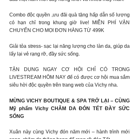
Combo độc quyền ,ưu đãi quà tặng hấp dẫn số lượng
có hạn chỉ trong khung giờ live! MIỄN PHÍ VẬN
CHUYỂN CHO MỌI ĐƠN HÀNG TỪ 499K
Giải tỏa stress- sạc lại năng lượng cho làn da, giúp da
lấy lại vẻ rạng rỡ, đầy sức sống.
TẬN DỤNG NGAY CƠ HỘI CHỈ CÓ TRONG
LIVESTREAM HÔM NAY để có được cơ hội mua sắm
siêu hời độc quyền trên trang web của Vichy nha.
MỪNG VICHY BOUTIQUE & SPA TRỞ LẠI – CÙNG
Mỹ phẩm Vichy CHĂM DA ĐÓN TẾT ĐẦY SỨC
SỐNG
Xuân này cùng Vichy đón năm mới – hành trình mới