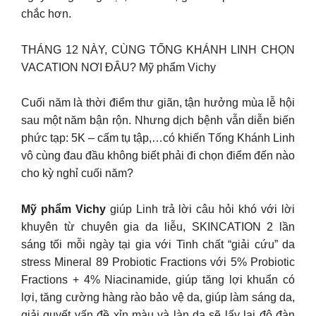
chắc hơn.
THÁNG 12 NÀY, CÙNG TỐNG KHÁNH LINH CHỌN
VACATION NƠI ĐÂU? Mỹ phẩm Vichy
Cuối năm là thời điểm thư giãn, tận hưởng mùa lễ hội
sau một năm bận rộn. Nhưng dịch bệnh vẫn diễn biến
phức tạp: 5K – cấm tụ tập,…có khiến Tống Khánh Linh
vô cùng đau đầu không biết phải đi chọn điểm đến nào
cho kỳ nghỉ cuối năm?
Mỹ phẩm Vichy
giúp Linh trả lời câu hỏi khó với lời
khuyên từ chuyên gia da liễu, SKINCATION 2 lần
sáng tối mỗi ngày tại gia với Tinh chất “giải cứu” da
stress Mineral 89 Probiotic Fractions với 5% Probiotic
Fractions + 4% Niacinamide, giúp tăng lợi khuẩn có
lợi, tăng cường hàng rào bảo vệ da, giúp làm sáng da,
giải quyết vấn đề xỉn màu và làn da sẽ lấy lại độ đàn