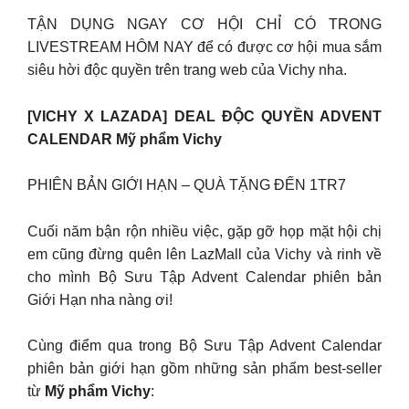
TẬN DỤNG NGAY CƠ HỘI CHỈ CÓ TRONG
LIVESTREAM HÔM NAY để có được cơ hội mua sắm
siêu hời độc quyền trên trang web của Vichy nha.
[VICHY X LAZADA] DEAL ĐỘC QUYỀN ADVENT
CALENDAR Mỹ phẩm Vichy
PHIÊN BẢN GIỚI HẠN – QUÀ TẶNG ĐẾN 1TR7
Cuối năm bận rộn nhiều việc, gặp gỡ họp mặt hội chị
em cũng đừng quên lên LazMall của Vichy và rinh về
cho mình Bộ Sưu Tập Advent Calendar phiên bản
Giới Hạn nha nàng ơi!
Cùng điểm qua trong Bộ Sưu Tập Advent Calendar
phiên bản giới hạn gồm những sản phẩm best-seller
từ
Mỹ phẩm Vichy
: