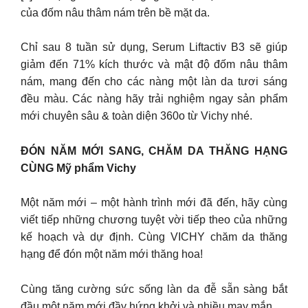
của đốm nâu thâm nám trên bề mặt da.
Chỉ sau 8 tuần sử dụng, Serum Liftactiv B3 sẽ giúp
giảm đến 71% kích thước và mật độ đốm nâu thâm
nám, mang đến cho các nàng một làn da tươi sáng
đều màu. Các nàng hãy trải nghiệm ngay sản phẩm
mới chuyên sâu & toàn diện 360o từ Vichy nhé.
ĐÓN NĂM MỚI SANG, CHĂM DA THĂNG HẠNG
CÙNG Mỹ phẩm Vichy
Một năm mới – một hành trình mới đã đến, hãy cùng
viết tiếp những chương tuyệt vời tiếp theo của những
kế hoạch và dự định. Cùng VICHY chăm da thăng
hạng để đón một năm mới thăng hoa!
Cùng tăng cường sức sống làn da đễ sẵn sàng bắt
đầu một năm mới đầy hứng khởi và nhiều may mắn.