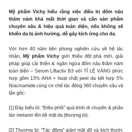
Mỹ phẩm Vichy hiểu rằng việc điều trị đốm nâu
thâm nám khá mất thời gian và cần sản phẩm
chuyên sâu & hiệu quả toàn diện, nếu không sẽ
khiến da bị ảnh hưởng, dễ gây kích ứng cho da.
Với hơn 40 năm tiên phong nghiên cứu về hệ tác
nhân,
Mỹ phẩm Vichy
giới thiệu đột phá mới, giải
pháp giúp cải thiện & ngăn ngừa đốm nâu thâm nám
toàn diện – Serum Liftactiv B3 với TỈ LỆ VÀNG phức
hợp gồm 13% AHA + hoạt chất peel da kết hợp 5%
Niacinamide cùng cơ chế tác động 360 chuyên sâu và
tận gốc:
[1] Đáy biểu bì: “Điều phối” quá trình di chuyển & phân
tán melanin lên bề mặt da (thượng bì).
[2] Thượng bì: “Tác động” giảm mật độ và kích thước