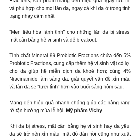
Fractions, sản phẩm mang đến hiệu quả ngay tức thì
và phù hợp cho mọi làn da, ngay cả khi da ở trong tình
trạng nhạy cảm nhất.
“Men tiêu hóa lành tính” cho những làn da bị stress,
mất cân bằng hệ vi sinh và dễ breakout.
Tinh chất Mineral 89 Probiotic Fractions chứa đến 5%
Probiotic Fractions, cung cấp thêm hệ vi sinh vật có lợi
cho da giúp hệ miễn dịch da khoẻ hơn; cùng 4%
Niacinamide làm sáng da, giải quyết vấn đề xỉn màu
và làn da sẽ “tươi tỉnh” hơn vào buổi sáng hôm sau.
Mang đến hiệu quả nhanh chóng giúp các nàng rạng
rỡ tận hưởng mùa lễ hội.
Mỹ phẩm Vichy
Khi da bị stress, mất cân bằng hệ vi sinh hay da yếu,
da sẽ trở nên xỉn màu, mất độ đàn hồi cũng như xuất