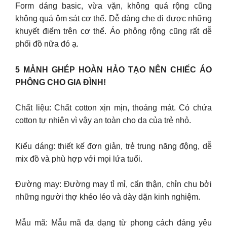
Form dáng basic, vừa vặn, không quá rộng cũng
không quá ôm sát cơ thể. Dễ dàng che đi được những
khuyết điểm trên cơ thể. Áo phông rộng cũng rất dễ
phối đồ nữa đó ạ.
5 MẢNH GHÉP HOÀN HẢO TẠO NÊN CHIẾC ÁO
PHÔNG CHO GIA ĐÌNH!
Chất liệu: Chất cotton xịn mịn, thoáng mát. Có chứa
cotton tự nhiên vì vậy an toàn cho da của trẻ nhỏ.
Kiểu dáng: thiết kế đơn giản, trẻ trung năng động, dễ
mix đồ và phù hợp với mọi lứa tuổi.
Đường may: Đường may tỉ mỉ, cẩn thận, chỉn chu bởi
những người thợ khéo léo và dày dặn kinh nghiệm.
Mẫu mã: Mẫu mã đa dạng từ phong cách đáng yêu