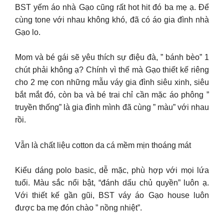
BST yếm áo nhà Gạo cũng rất hot hit đó ba mẹ ạ. Để
cùng tone với nhau không khó, đã có áo gia đình nhà
Gạo lo.
Mom và bé gái sẽ yêu thích sự điệu đà, ” bánh bèo” 1
chút phải không ạ? Chính vì thế mà Gạo thiết kế riêng
cho 2 mẹ con những mẫu váy gia đình siêu xinh, siêu
bắt mắt đó, còn ba và bé trai chỉ cần mặc áo phông ”
truyền thống” là gia đình mình đã cùng ” màu” với nhau
rồi.
Vẫn là chất liệu cotton da cá mềm mịn thoáng mát
Kiểu dáng polo basic, dễ mặc, phù hợp với mọi lứa
tuổi. Màu sắc nổi bật, “đánh dấu chủ quyền” luôn ạ.
Với thiết kế gần gũi, BST váy áo Gạo house luôn
được ba mẹ đón chào ” nồng nhiệt”.