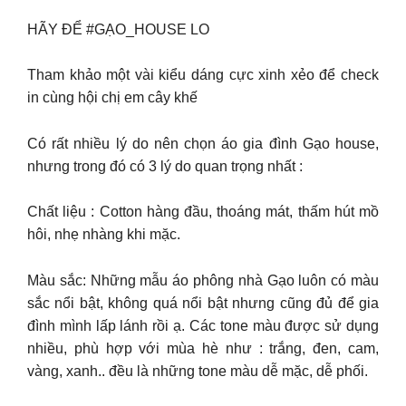
HÃY ĐỂ #GẠO_HOUSE LO
Tham khảo một vài kiểu dáng cực xinh xẻo để check
in cùng hội chị em cây khế
Có rất nhiều lý do nên chọn áo gia đình Gạo house,
nhưng trong đó có 3 lý do quan trọng nhất :
Chất liệu : Cotton hàng đầu, thoáng mát, thấm hút mồ
hôi, nhẹ nhàng khi mặc.
Màu sắc: Những mẫu áo phông nhà Gạo luôn có màu
sắc nổi bật, không quá nổi bật nhưng cũng đủ để gia
đình mình lấp lánh rồi ạ. Các tone màu được sử dụng
nhiều, phù hợp với mùa hè như : trắng, đen, cam,
vàng, xanh.. đều là những tone màu dễ mặc, dễ phối.