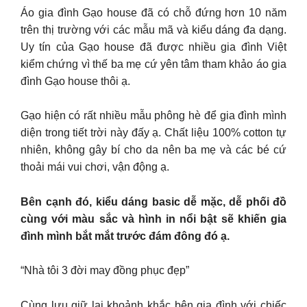
Áo gia đình Gạo house đã có chỗ đứng hơn 10 năm
trên thị trường với các mẫu mã và kiểu dáng đa dạng.
Uy tín của Gạo house đã được nhiều gia đình Việt
kiểm chứng vì thế ba mẹ cứ yên tâm tham khảo áo gia
đình Gạo house thôi ạ.
Gạo hiện có rất nhiều mẫu phông hè để gia đình mình
diện trong tiết trời này đấy ạ. Chất liệu 100% cotton tự
nhiên, không gây bí cho da nên ba mẹ và các bé cứ
thoải mái vui chơi, vận động ạ.
Bên cạnh đó, kiểu dáng basic dễ mặc, dễ phối đồ
cùng với màu sắc và hình in nổi bật sẽ khiến gia
đình mình bắt mắt trước đám đông đó ạ.
“Nhà tôi 3 đời may đồng phục đẹp”
Cùng lưu giữ lại khoảnh khắc bên gia đình với chiếc