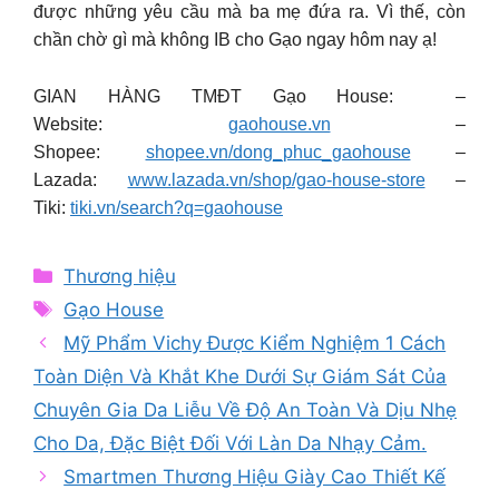
được những yêu cầu mà ba mẹ đứa ra. Vì thế, còn
chần chờ gì mà không IB cho Gạo ngay hôm nay ạ!
GIAN HÀNG TMĐT Gạo House: –
Website:
gaohouse.vn
–
Shopee:
shopee.vn/dong_phuc_gaohouse
–
Lazada:
www.lazada.vn/shop/gao-house-store
–
Tiki:
tiki.vn/search?q=gaohouse
Categories
Thương hiệu
Tags
Gạo House
Mỹ Phẩm Vichy Được Kiểm Nghiệm 1 Cách
Toàn Diện Và Khắt Khe Dưới Sự Giám Sát Của
Chuyên Gia Da Liễu Về Độ An Toàn Và Dịu Nhẹ
Cho Da, Đặc Biệt Đối Với Làn Da Nhạy Cảm.
Smartmen Thương Hiệu Giày Cao Thiết Kế