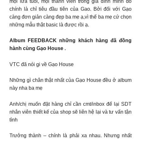
mọi lứa tuổi, mọi thành viên trong gia đình mình đó
chính là chỉ tiêu đầu tiên của Gao. Bởi đối với Gạo
càng đơn giản càng đẹp ba mẹ ạ,vì thế ba mẹ cứ chọn
những mẫu thật basic là được rồi ạ.
Album FEEDBACK những khách hàng đã đồng
hành cùng Gạo House .
VTC đã nói gi về Gạo House
Những gì chân thật nhất của Gạo House đều ở album
này nha ba mẹ
Anh/chị muốn đặt hàng chỉ cần cmt/inbox để lại SDT
nhân viên thiết kế của shop sẽ liên hệ lại và tư vấn tận
tình
Trưởng thành – chính là phải xa nhau. Nhưng nhất