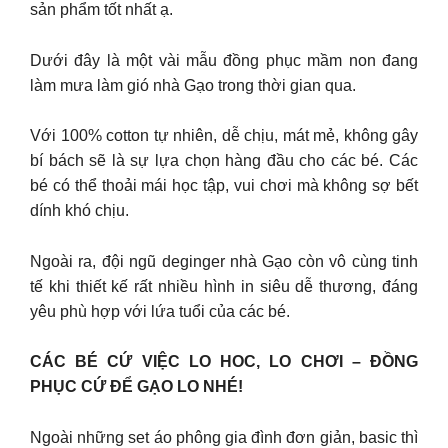
sản phẩm tốt nhất ạ.
Dưới đây là một vài mẫu đồng phục mầm non đang
làm mưa làm gió nhà Gạo trong thời gian qua.
Với 100% cotton tự nhiên, dễ chịu, mát mẻ, không gây
bí bách sẽ là sự lựa chọn hàng đầu cho các bé. Các
bé có thể thoải mái học tập, vui chơi mà không sợ bết
dính khó chịu.
Ngoài ra, đội ngũ deginger nhà Gạo còn vô cùng tinh
tế khi thiết kế rất nhiều hình in siêu dễ thương, đáng
yêu phù hợp với lứa tuổi của các bé.
CÁC BÉ CỨ VIỆC LO HOC, LO CHƠI – ĐỒNG
PHỤC CỨ ĐỂ GẠO LO NHÉ!
Ngoài những set áo phông gia đình đơn giản, basic thì