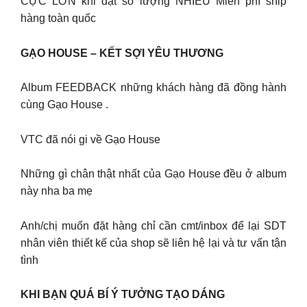
CỰC LỚN khi đặt số lượng NHIỀU Miễn phí ship
hàng toàn quốc
GẠO HOUSE – KẾT SỢI YÊU THƯƠNG
Album FEEDBACK những khách hàng đã đồng hành
cùng Gạo House .
VTC đã nói gi về Gạo House
Những gì chân thật nhất của Gạo House đều ở album
này nha ba mẹ
Anh/chị muốn đặt hàng chỉ cần cmt/inbox để lại SDT
nhân viên thiết kế của shop sẽ liên hệ lại và tư vấn tận
tình
KHI BẠN QUÁ BÍ Ý TƯỞNG TẠO DÁNG