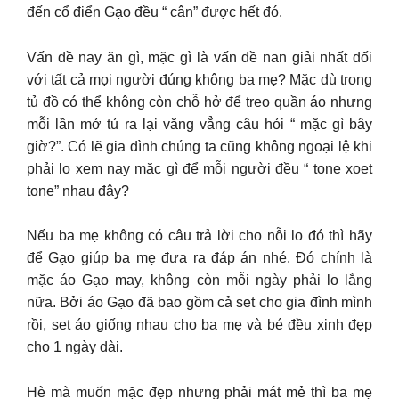
đến cổ điển Gạo đều “ cân” được hết đó.
Vấn đề nay ăn gì, mặc gì là vấn đề nan giải nhất đối
với tất cả mọi người đúng không ba mẹ? Mặc dù trong
tủ đồ có thể không còn chỗ hở để treo quần áo nhưng
mỗi lần mở tủ ra lại văng vẳng câu hỏi “ mặc gì bây
giờ?”. Có lẽ gia đình chúng ta cũng không ngoại lệ khi
phải lo xem nay mặc gì để mỗi người đều “ tone xoẹt
tone” nhau đây?
Nếu ba mẹ không có câu trả lời cho nỗi lo đó thì hãy
để Gạo giúp ba mẹ đưa ra đáp án nhé. Đó chính là
mặc áo Gạo may, không còn mỗi ngày phải lo lắng
nữa. Bởi áo Gạo đã bao gồm cả set cho gia đình mình
rồi, set áo giống nhau cho ba mẹ và bé đều xinh đẹp
cho 1 ngày dài.
Hè mà muốn mặc đẹp nhưng phải mát mẻ thì ba mẹ