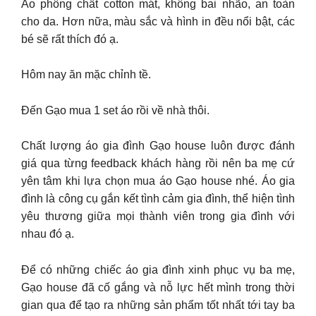
Áo phông chất cotton mát, không bai nhão, an toàn
cho da. Hơn nữa, màu sắc và hình in đều nổi bật, các
bé sẽ rất thích đó ạ.
Hôm nay ăn mặc chỉnh tề.
Đến Gạo mua 1 set áo rồi về nhà thôi.
Chất lượng áo gia đình Gạo house luôn được đánh
giá qua từng feedback khách hàng rồi nên ba mẹ cứ
yên tâm khi lựa chọn mua áo Gạo house nhé. Áo gia
đình là công cụ gắn kết tình cảm gia đình, thể hiện tình
yêu thương giữa mọi thành viên trong gia đình với
nhau đó ạ.
Để có những chiếc áo gia đình xinh phục vụ ba mẹ,
Gạo house đã cố gắng và nỗ lực hết mình trong thời
gian qua để tạo ra những sản phẩm tốt nhất tới tay ba