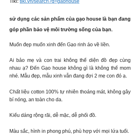
Tiki:
tiki.vn/search?q=gaohouse
sử dụng các sản phẩm của gạo house là bạn đang
góp phần bảo vệ môi trường sống của bạn.
Muốn đẹp muốn xinh đến Gạo rinh áo về liền.
Ai bảo mẹ và con trai không thể diện đồ đẹp cùng
nhau ạ? Đến Gạo house không gì là không thể mom
nhé. Mẫu đẹp, mẫu xinh vẫn đang đợi 2 mẹ con đó ạ.
Chất liệu cotton 100% tự nhiên thoáng mát, không gây
bí nóng, an toàn cho da.
Kiểu dáng rộng rãi, dễ mặc, dễ phối đồ.
Màu sắc, hình in phong phú, phù hợp với mọi lứa tuổi.