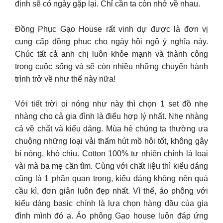
định sẽ có ngày gặp lại. Chỉ cần ta còn nhớ về nhau.
Đồng Phục Gạo House rất vinh dự được là đơn vị
cung cấp đồng phục cho ngày hội ngộ ý nghĩa này.
Chúc tất cả anh chị luôn khỏe mạnh và thành công
trong cuộc sống và sẽ còn nhiều những chuyến hành
trình trở về như thế này nữa!
Với tiết trời oi nóng như này thì chọn 1 set đồ nhẹ
nhàng cho cả gia đình là điểu hợp lý nhất. Nhẹ nhàng
cả về chất và kiểu dáng. Mùa hè chúng ta thường ưa
chuộng những loại vải thấm hút mồ hôi tốt, không gây
bí nóng, khó chịu. Cotton 100% tự nhiên chính là loại
vài mà ba mẹ cần tìm. Cùng với chất liệu thì kiểu dáng
cũng là 1 phần quan trọng, kiểu dáng không nên quá
cầu kì, đơn giản luôn đẹp nhất. Vì thế, áo phông với
kiểu dáng basic chính là lựa chọn hàng đầu của gia
đình mình đó ạ. Áo phông Gạo house luôn đáp ứng