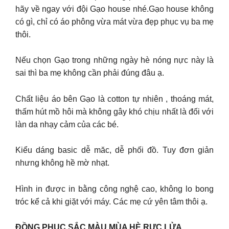
hãy về ngay với đội Gạo house nhé.Gạo house không
có gì, chỉ có áo phông vừa mát vừa đẹp phục vụ ba mẹ
thôi.
Nếu chọn Gạo trong những ngày hè nóng nực này là
sai thì ba mẹ không cần phải đúng đâu ạ.
Chất liệu áo bên Gạo là cotton tự nhiên , thoáng mát,
thấm hút mồ hôi mà không gây khó chịu nhất là đối với
làn da nhạy cảm của các bé.
Kiểu dáng basic dễ măc, dễ phối đồ. Tuy đơn giản
nhưng không hề mờ nhạt.
Hình in được in bằng công nghệ cao, không lo bong
tróc kể cả khi giặt với máy. Các mẹ cứ yên tâm thôi ạ.
ĐỒNG PHỤC SẮC MÀU MÙA HÈ RỰC LỬA