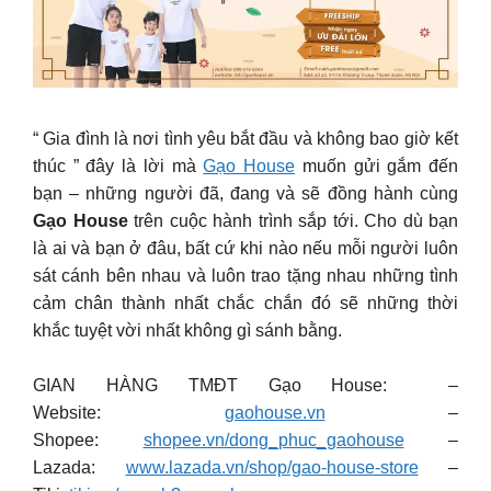
“ Gia đình là nơi tình yêu bắt đầu và không bao giờ kết
thúc ” đây là lời mà
Gạo House
muốn gửi gắm đến
bạn – những người đã, đang và sẽ đồng hành cùng
Gạo House
trên cuộc hành trình sắp tới. Cho dù bạn
là ai và bạn ở đâu, bất cứ khi nào nếu mỗi người luôn
sát cánh bên nhau và luôn trao tặng nhau những tình
cảm chân thành nhất chắc chắn đó sẽ những thời
khắc tuyệt vời nhất không gì sánh bằng.
GIAN HÀNG TMĐT Gạo House: –
Website:
gaohouse.vn
–
Shopee:
shopee.vn/dong_phuc_gaohouse
–
Lazada:
www.lazada.vn/shop/gao-house-store
–