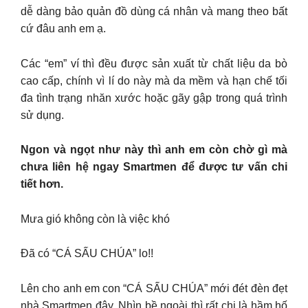
dễ dàng bảo quản đồ dùng cá nhân và mang theo bất
cứ đâu anh em ạ.
Các “em” ví thì đều được sản xuất từ chất liệu da bò
cao cấp, chính vì lí do này mà da mềm và hạn chế tối
đa tình trạng nhăn xước hoặc gãy gập trong quá trình
sử dụng.
Ngon và ngọt như này thì anh em còn chờ gì mà
chưa liên hệ ngay Smartmen để được tư vấn chi
tiết hơn.
Mưa gió không còn là việc khó
Đã có “CÁ SẤU CHÚA” lo!!
Lên cho anh em con “CÁ SẤU CHÚA” mới đét đèn đẹt
nhà Smartmen đây. Nhìn bề ngoài thì rất chi là hầm hố