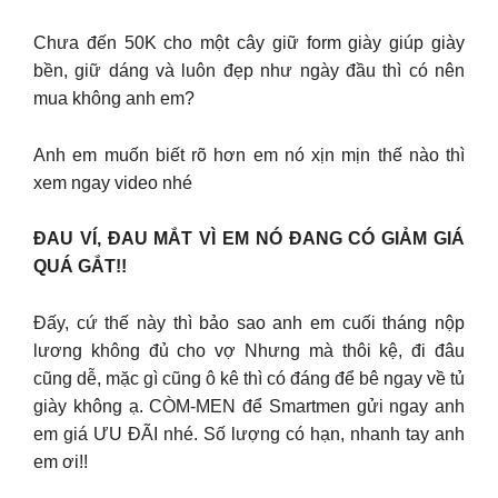
Chưa đến 50K cho một cây giữ form giày giúp giày
bền, giữ dáng và luôn đẹp như ngày đầu thì có nên
mua không anh em?
Anh em muốn biết rõ hơn em nó xịn mịn thế nào thì
xem ngay video nhé
ĐAU VÍ, ĐAU MẮT VÌ EM NÓ ĐANG CÓ GIẢM GIÁ
QUÁ GẮT!!
Đấy, cứ thế này thì bảo sao anh em cuối tháng nộp
lương không đủ cho vợ Nhưng mà thôi kệ, đi đâu
cũng dễ, mặc gì cũng ô kê thì có đáng để bê ngay về tủ
giày không ạ. CÒM-MEN để Smartmen gửi ngay anh
em giá ƯU ĐÃI nhé. Số lượng có hạn, nhanh tay anh
em ơi!!