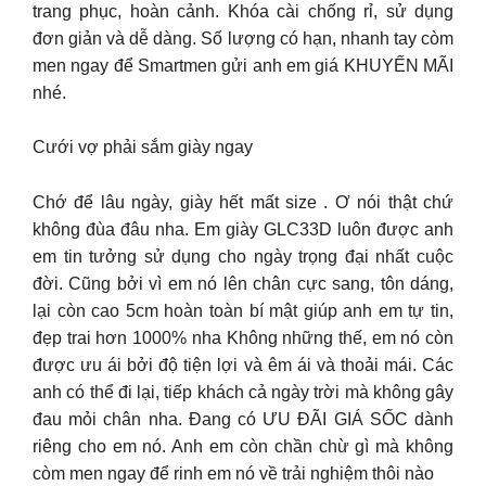
trang phục, hoàn cảnh. Khóa cài chống rỉ, sử dụng
đơn giản và dễ dàng. Số lượng có hạn, nhanh tay còm
men ngay để Smartmen gửi anh em giá KHUYẾN MÃI
nhé.
Cưới vợ phải sắm giày ngay
Chớ để lâu ngày, giày hết mất size . Ơ nói thật chứ
không đùa đâu nha. Em giày GLC33D luôn được anh
em tin tưởng sử dụng cho ngày trọng đại nhất cuộc
đời. Cũng bởi vì em nó lên chân cực sang, tôn dáng,
lại còn cao 5cm hoàn toàn bí mật giúp anh em tự tin,
đẹp trai hơn 1000% nha Không những thế, em nó còn
được ưu ái bởi độ tiện lợi và êm ái và thoải mái. Các
anh có thể đi lại, tiếp khách cả ngày trời mà không gây
đau mỏi chân nha. Đang có ƯU ĐÃI GIÁ SỐC dành
riêng cho em nó. Anh em còn chần chừ gì mà không
còm men ngay để rinh em nó về trải nghiệm thôi nào