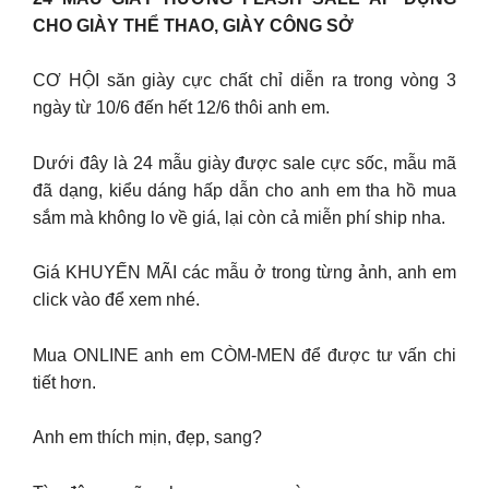
CHO GIÀY THỂ THAO, GIÀY CÔNG SỞ
CƠ HỘI săn giày cực chất chỉ diễn ra trong vòng 3
ngày từ 10/6 đến hết 12/6 thôi anh em.
Dưới đây là 24 mẫu giày được sale cực sốc, mẫu mã
đã dạng, kiểu dáng hấp dẫn cho anh em tha hồ mua
sắm mà không lo về giá, lại còn cả miễn phí ship nha.
Giá KHUYẾN MÃI các mẫu ở trong từng ảnh, anh em
click vào để xem nhé.
Mua ONLINE anh em CÒM-MEN để được tư vấn chi
tiết hơn.
Anh em thích mịn, đẹp, sang?