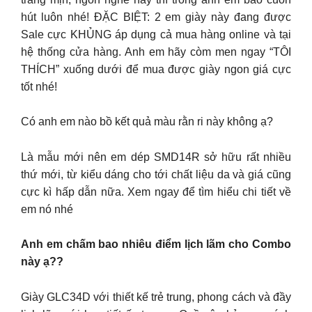
hút luôn nhé! ĐẶC BIỆT: 2 em giày này đang được
Sale cực KHỦNG áp dụng cả mua hàng online và tại
hệ thống cửa hàng. Anh em hãy còm men ngay “TÔI
THÍCH” xuống dưới để mua được giày ngon giá cực
tốt nhé!
Có anh em nào bồ kết quả màu rằn ri này không ạ?
Là mẫu mới nên em dép SMD14R sở hữu rất nhiều
thứ mới, từ kiểu dáng cho tới chất liệu da và giá cũng
cực kì hấp dẫn nữa. Xem ngay để tìm hiểu chi tiết về
em nó nhé
Anh em chấm bao nhiêu điểm lịch lãm cho Combo
này ạ??
Giày GLC34D với thiết kế trẻ trung, phong cách và đầy