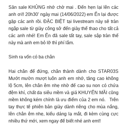
Săn sale KHỦNG nhớ chờ mai . Đến hẹn lại lên các
anh ơi!! 20h30’ ngày mai (14/06/2022) em Ến lại được
gặp các anh rồi. ĐẶC BIỆT tại livestream này sẽ tràn
ngập sale từ giày công sở đến giày thể thao cho tất cả
các anh nhé! Em Ến đã sale tất tay, sale sập tràn thế
này mà anh em bỏ lỡ thì phí lắm.
Sinh ra vốn có ba chân
Hai chân để đứng, chân thành dành cho STAR03S
Mướt mườn mượt luôn anh em nhớ, tăng cao không
lộ 5cm, lên chân êm nhẹ nhờ đế cao su non có chứa
đệm khí, chất da siêu mềm và giá KHUYẾN MÃI cũng
mềm không kém chính là ưu điểm của 2 em nó. Trên
tay thực tế phiên bản giày dành riêng cho mùa nắng,
lên chân êm nhẹ, kiểu dáng lạ mắt, đi kèm cùng cực
nhiều thứ mới, xem ngay để biết nhé anh em!!