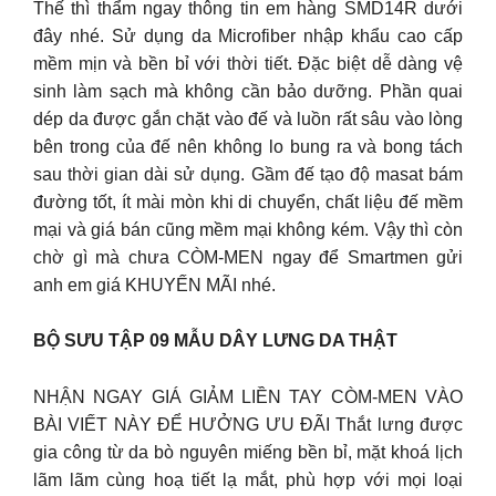
Thế thì thẩm ngay thông tin em hàng SMD14R dưới
đây nhé. Sử dụng da Microfiber nhập khẩu cao cấp
mềm mịn và bền bỉ với thời tiết. Đặc biệt dễ dàng vệ
sinh làm sạch mà không cần bảo dưỡng. Phần quai
dép da được gắn chặt vào đế và luồn rất sâu vào lòng
bên trong của đế nên không lo bung ra và bong tách
sau thời gian dài sử dụng. Gầm đế tạo độ masat bám
đường tốt, ít mài mòn khi di chuyển, chất liệu đế mềm
mại và giá bán cũng mềm mại không kém. Vậy thì còn
chờ gì mà chưa CÒM-MEN ngay để Smartmen gửi
anh em giá KHUYẾN MÃI nhé.
BỘ SƯU TẬP 09 MẪU DÂY LƯNG DA THẬT
NHẬN NGAY GIÁ GIẢM LIỀN TAY CÒM-MEN VÀO
BÀI VIẾT NÀY ĐỂ HƯỞNG ƯU ĐÃI Thắt lưng được
gia công từ da bò nguyên miếng bền bỉ, mặt khoá lịch
lãm lãm cùng hoạ tiết lạ mắt, phù hợp với mọi loại