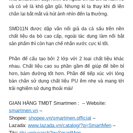
và có vẻ là khó gần gũi. Nhưng kì lạ thay khi đi lên
chân lại bắt mắt và hút ánh nhìn đến lạ thường.
SMD11N được dập vân nổi giả da cá sấu trên nền
chất liệu da bò cao cấp, ngoài tác dụng làm nổi bật
sản phẩm thì còn hạn chế nhắn xước cực kì tốt.
Phần đế cấu tạo bởi 2 lớp với 2 loại chất liệu khác
nhau. Chất liệu cao su phần gầm đế giúp đế bền bỉ
hơn, bám đường tốt hơn. Phần đế tiếp xúc với lòng
bàn chân sử dụng chất liệu PU êm nhẹ và mang tới
trải nghiệm sử dụng thoải mái/
GIAN HÀNG TMĐT Smartmen : – Website:
smartmen.vn
–
Shopee:
shopee.vn/smartmen.official
–
Lazada:
www.lazada.vn/catalog/?q=SmartMen
–
Tiki:
tiki.vn/search?q=SmartMen