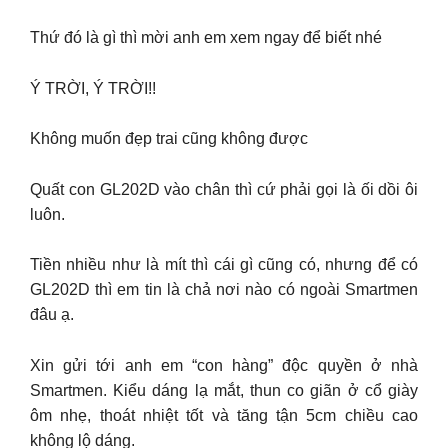
Thứ đó là gì thì mời anh em xem ngay để biết nhé
Ý TRỜI, Ý TRỜI!!
Không muốn đẹp trai cũng không được
Quất con GL202D vào chân thì cứ phải gọi là ối dồi ôi
luôn.
Tiền nhiều như là mít thì cái gì cũng có, nhưng để có
GL202D thì em tin là chả nơi nào có ngoài Smartmen
đâu ạ.
Xin gửi tới anh em “con hàng” độc quyền ở nhà
Smartmen. Kiểu dáng lạ mắt, thun co giãn ở cổ giày
ôm nhẹ, thoát nhiệt tốt và tăng tận 5cm chiều cao
không lộ dáng.