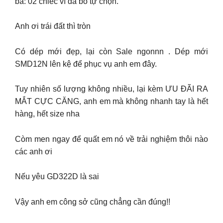
ba: 02 chiếc ví da bò tự chọn.
Anh ơi trái đất thì tròn
Có dép mới đẹp, lại còn Sale ngonnn . Dép mới
SMD12N lên kệ để phục vụ anh em đây.
Tuy nhiên số lượng không nhiều, lại kèm ƯU ĐÃI RA
MẮT CỰC CĂNG, anh em mà không nhanh tay là hết
hàng, hết size nha
Còm men ngay để quất em nó về trải nghiệm thôi nào
các anh ơi
Nếu yêu GD322D là sai
Vậy anh em công sở cũng chẳng cần đúng!!