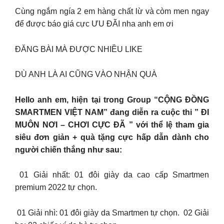
Cùng ngắm ngía 2 em hàng chất lừ và còm men ngay
để được báo giá cực ƯU ĐÃI nha anh em ơi
ĐĂNG BÀI MÀ ĐƯỢC NHIỀU LIKE
DÙ ANH LÀ AI CŨNG VÀO NHẬN QUÀ
Hello anh em, hiện tại trong Group “CỘNG ĐỒNG
SMARTMEN VIỆT NAM” đang diễn ra cuộc thi ” ĐI
MUÔN NƠI – CHƠI CỰC ĐÃ ” với thể lệ tham gia
siêu đơn giản + quà tặng cực hấp dẫn dành cho
người chiến thắng như sau:
️ 01 Giải nhất: 01 đôi giày da cao cấp Smartmen
premium 2022 tự chọn.
️ 01 Giải nhì: 01 đôi giày da Smartmen tự chọn. ️ 02 Giải