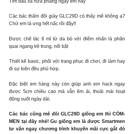
Tìm đâu xa nữa phang ngay em này
Các bác thẩm đôi giày GLC29D có thấy mê không ạ?
Chứ em là ưng hết nấc rồi đây!!
Được chế tác tỉ mỉ từ da bò với điểm nhấn là phần
quai ngang trẻ trung, nổi bật
Thiết kế basic, phối với trang phục đi chơi, đi làm hay
đi sự kiện đều phù hợp.
Đặc biệt em hàng này còn giúp anh em hack ngay
được 5cm chiều cao mà vẫn êm ái, thoải mái hoạt
động suốt ngày dài.
Các bác cũng mê đôi GLC29D giống em thì CÒM-
MEN tại đây nhé! Gu giống em là được Smartmen
tư vấn ngay chương trình khuyến mãi cực gắt đó