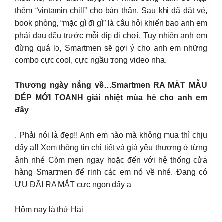
thêm “vintamin chill” cho bản thân. Sau khi đã đặt vé,
book phòng, “mặc gì đi gì” là câu hỏi khiến bao anh em
phải đau đầu trước mỗi dịp đi chơi. Tuy nhiên anh em
đừng quá lo, Smartmen sẽ gợi ý cho anh em những
combo cực cool, cực ngầu trong video nha.
Thương ngày nắng về…Smartmen RA MẮT MẪU
DÉP MỚI TOANH giải nhiệt mùa hè cho anh em
đây
. Phải nói là đẹp!! Anh em nào mà không mua thì chịu
đấy ạ!! Xem thông tin chi tiết và giá yêu thương ở từng
ảnh nhé Còm men ngay hoặc đến với hệ thống cửa
hàng Smartmen để rinh các em nó về nhé. Đang có
ƯU ĐÃI RA MẮT cực ngon đấy ạ
Hôm nay là thứ Hai