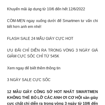
Khuyến mãi áp dụng từ 10/6 đến hết 12/6/2022
CÒM-MEN ngay xuống dưới để Smartmen tư vấn chi
tiết hơn anh em nhé!
FLASH SALE 24 MẪU GIÀY CỰC HOT
ƯU ĐÃI CHỈ DIỄN RA TRONG VÒNG 3 NGÀY GIÁ
GIẢM CỰC SỐC CHỈ TỪ 545K
Xem ngay để biết thêm thông tin
3 NGÀY SALE CỰC SỐC
12 MẪU GIÀY CÔNG SỞ HOT NHẤT SMARTMEN
KHÔNG THỂ BỎ LỠ CÁC ANH ƠI CƠ HỘI săn giày
cực chất chỉ diễn ra trong vòng 3 ngày từ 10/6 đến