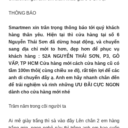
THÔNG BÁO
Smartmen xin trân trọng thông báo tới quý khách
hàng thân yêu. Hiện tại thì cửa hàng tại số 6
Nguyễn Thái Sơn đã dừng hoạt động, và chuyển
sang địa chỉ mới to hơn, đẹp hơn để phục vụ
khách hàng : 52A NGUYỄN THÁI SƠN, P3, GÒ
VẤP, TP HCM Cửa hàng mới cách cửa hàng cũ có
tầm 100m thôi( cùng chiều xe đi), rất tiện lợi để các
anh di chuyển đấy ạ. Anh em hãy nhanh chân đến
để trải nghiệm và rinh những ƯU ĐÃI CỰC NGON
dành cho cửa hàng mới nhé
Trăm năm trong cõi người ta
Ai mê giày trắng thì sà vào đây Lên chân 2 em hàng
trắng mịn, ngon nghẻ này thì trông anh em bao cuốn