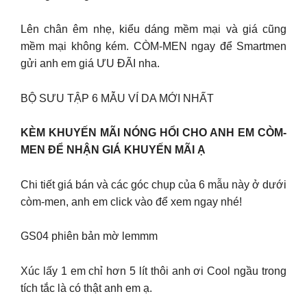
Lên chân êm nhẹ, kiểu dáng mềm mại và giá cũng
mềm mại không kém. CÒM-MEN ngay để Smartmen
gửi anh em giá ƯU ĐÃI nha.
BỘ SƯU TẬP 6 MẪU VÍ DA MỚI NHẤT
KÈM KHUYẾN MÃI NÓNG HỔI CHO ANH EM CÒM-
MEN ĐỂ NHẬN GIÁ KHUYẾN MÃI Ạ
Chi tiết giá bán và các góc chụp của 6 mẫu này ở dưới
còm-men, anh em click vào để xem ngay nhé!
GS04 phiên bản mờ lemmm
Xúc lấy 1 em chỉ hơn 5 lít thôi anh ơi Cool ngầu trong
tích tắc là có thật anh em ạ.