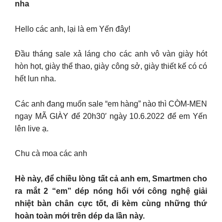
nha
Hello các anh, lại là em Yến đây!
Đầu tháng sale xả láng cho các anh vô vàn giày hót
hòn họt, giày thể thao, giày công sở, giày thiết kế có có
hết lun nha.
Các anh đang muốn sale “em hàng” nào thì CÒM-MEN
ngay MÃ GIÀY để 20h30′ ngày 10.6.2022 để em Yến
lên live ạ.
Chu cà moa các anh
Hè này, để chiều lòng tất cả anh em, Smartmen cho
ra mắt 2 “em” dép nóng hổi với công nghệ giải
nhiệt bàn chân cực tốt, đi kèm cùng những thứ
hoàn toàn mới trên dép da lần này.