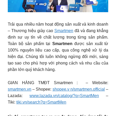
Trải qua nhiều năm hoạt động sản xuất và kinh doanh
– Thương hiệu giày cao
Smartmen
đã và đang khẳng
định sự uy tín về chất lượng trong từng sản phẩm.
Toàn bộ sản phẩm tại
Smartmen
được sản xuất từ
100% nguyên liệu cao cấp, qua công nghệ xử lý da
hiện đại. Chúng tôi luôn không ngừng đổi mới, sáng
tạo sao cho phù hợp với phong cách và nhu cầu của
phần lớn quý khách hàng.
GIAN HÀNG TMĐT Smartmen : – Website:
smartmen.vn
– Shopee:
shopee.v n/smartmen.official
–
Lazada:
www.lazada.vn/catalog/?q=SmartMen
–
Tiki:
tiki.vn/search?q=SmartMen