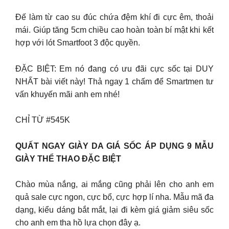
Đế làm từ cao su đúc chứa đệm khí đi cực êm, thoải
mái. Giúp tăng 5cm chiều cao hoàn toàn bí mật khi kết
hợp với lót Smartfoot 3 độc quyền.
ĐẶC BIỆT: Em nó đang có ưu đãi cực sốc tại DUY
NHẤT bài viết này! Thả ngay 1 chấm để Smartmen tư
vấn khuyến mãi anh em nhé!
CHỈ TỪ #545K
QUẤT NGAY GIÀY DA GIÁ SỐC ÁP DỤNG 9 MẪU
GIÀY THỂ THAO ĐẶC BIỆT
Chào mùa nắng, ai mắng cũng phải lên cho anh em
quả sale cực ngon, cực bổ, cực hợp lí nha. Mẫu mã đa
dạng, kiểu dáng bắt mắt, lại đi kèm giá giảm siêu sốc
cho anh em tha hồ lựa chọn đây ạ.