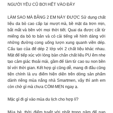
NGƯỜI YÊU CŨ BƠI HẾT VÀO ĐÂY
LÀM SAO MÀ BẰNG 2 EM NÀY ĐƯỢC Sử dụng chất
liệu da bò cao cấp lại mượt mà, bề mặt da trơn mịn,
bắt mắt và bền với mọi thời tiết. Quai da được cắt từ
miếng da bò to bản và có cải tiếng về hình dáng với
những đường cong uống lượn xung quanh viền dép.
Cấu tạo của đế dép 2 lớp với 2 chất liệu khác nhau.
Mặt đế tiếp xúc với lòng bàn chân chất liệu PU êm nhẹ
tạo cảm giác thoải mái, gầm đế làm từ cao su non bền
bỉ với thời gian. Kết hợp gì cũng dễ, mang đi đâu cũng
tiện chính là ưu điểm hiện diện trên dòng sản phẩm
dành riêng mùa nắng nhà Smartmen, vậy thì anh em
còn chờ gì mà chưa CÒM-MEN ngay ạ.
Mặc gì đi gì vào mùa du lịch cho hợp lí?
Mùa hè, thời điểm tuyệt vời nhất trong năm để nạp