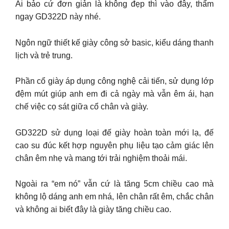
Ai bảo cứ đơn giản là không đẹp thì vào đây, thẩm
ngay GD322D này nhé.
Ngôn ngữ thiết kế giày công sở basic, kiểu dáng thanh
lịch và trẻ trung.
Phần cổ giày áp dụng công nghệ cải tiến, sử dụng lớp
đệm mút giúp anh em đi cả ngày mà vẫn êm ái, hạn
chế việc cọ sát giữa cổ chân và giày.
GD322D sử dụng loại đế giày hoàn toàn mới lạ, đế
cao su đúc kết hợp nguyên phụ liệu tạo cảm giác lên
chân êm nhẹ và mang tới trải nghiệm thoải mái.
Ngoài ra “em nó” vẫn cứ là tăng 5cm chiều cao mà
không lộ dáng anh em nhá, lên chân rất êm, chắc chân
và không ai biết đây là giày tăng chiều cao.