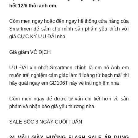
hết 12/6 thôi anh em.
Còm men ngay hoặc đến ngay hệ thống cửa hàng của
Smartmen để sắm cho mình sản phẩm yêu thích với
giá CỰC KỲ ƯU ĐÃI nha
Giá giảm VÔ ĐỊCH
ƯU ĐÃI xịn nhất Smartmen chính là em nó Anh em
muốn trải nghiệm cảm giác làm “Hoàng tử bạch mã” thì
hãy quất ngay em GD106T này về trải nghiệm nha
Còm men ngay để được tư vấn chi tiết hơn về sản
phẩm và nhận báo giá yêu thương nha.
SALE SỐC 3 NGÀY CUỐI TUẦN
24 MẪU GIÀY HƯỞNG FLASH SALE ÁP DỤNG