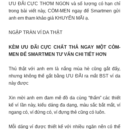
ƯU ĐÃI CỰC THƠM NGON và số lượng có hạn chỉ
trong bài viết này, CÒM-MEN ngay để Smartmen gửi
anh em tham khảo giá KHUYẾN MÃI ạ.
NGẬP TRÀN VÍ DA THẬT
KÈM ƯU ĐÃI CỰC CHẤT THẢ NGAY MỘT CÒM-
MEN ĐỂ SMARTMEN TƯ VẤN CHI TIẾT HƠN
Thú thật với anh em là nắng mùa hè cũng gắt đấy,
nhưng không thể gắt bằng ƯU ĐÃI ra mắt BST ví da
này được
Xin mời anh em đam mê đồ da cùng “thẩm” các thiết
kế ví lần này, kiểu dáng đa dạng, màu sắc bắt mắt, ví
ngang có, ví đứng có, ví đựng thẻ cũng có luôn.
Mỗi dáng ví được thiết kế với nhiều ngăn nên có thể