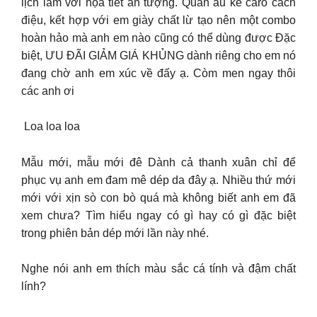
lịch lãm với họa tiết ấn tượng. Quần âu kẻ caro cách
điệu, kết hợp với em giày chất lừ tạo nên một combo
hoàn hảo mà anh em nào cũng có thể dùng được Đặc
biệt, ƯU ĐÃI GIẢM GIÁ KHỦNG dành riêng cho em nó
đang chờ anh em xúc về đấy ạ. Còm men ngay thôi
các anh ơi
️ Loa loa loa ️
Mẫu mới, mẫu mới đê Dành cả thanh xuân chỉ để
phục vụ anh em đam mê dép da đây ạ. Nhiều thứ mới
mới với xịn sò con bò quá mà không biết anh em đã
xem chưa? Tìm hiểu ngay có gì hay có gì đặc biệt
trong phiên bản dép mới lần này nhé.
Nghe nói anh em thích màu sắc cá tính và đậm chất
lính?